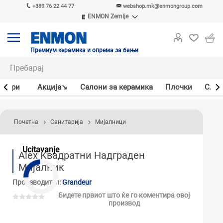
+389 76 22 44 77
webshop.mk@enmongroup.com
ENMON Zemlje
ENMON SRB
ENMON BIH
ENMON HR
Премиум керамика и опрема за бањи
ENMON MKD
јлери
Акцијa↘
Салони за керамика
Плочки
Слав
Почетна
Санитарија
Мијалници
Ucitavanje
Alex Квадратни Надграден
Мијалник
Производител:
Grandeur
Бидете првиот што ќе го коментира овој
производ