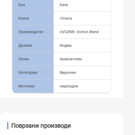
Бои
Бела
Класа
I Класа
Производител
UVOZNIK: Enmon Brend
Држава
Индија
Облик
правоаголен
Категорија
Мијалник
Монтажа
надградна
Поврзани производи