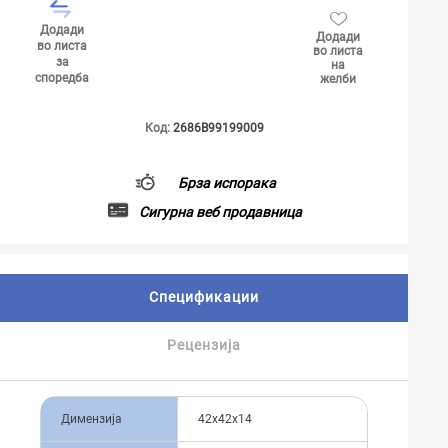
Додади
Додади
во листа
во листа
за
на
споредба
желби
Код:
2686B99199009
Брза испорака
Сигурна веб продавница
Спецификации
Рецензија
Димензија
42x42x14