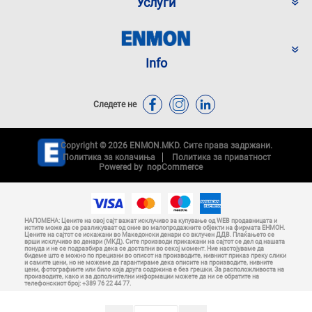
Услуги
Info
Следете не
Copyright © 2026 ENMON.MKD. Сите права задржани.
Политика за колачиња
Политика за приватност
Powered by
nopCommerce
НАПОМЕНА: Цените на овој сајт важат исклучиво за купување од WEB продавницата и
истите може да се разликуваат од оние во малопродажните објекти на фирмата ЕНМОН.
Цените на сајтот се искажани во Македонски денари со вклучен ДДВ. Плаќањето се
врши исклучиво во денари (МКД). Сите производи прикажани на сајтот се дел од нашата
понуда и не се подразбира дека се достапни во секој момент. Ние настојуваме да
бидеме што е можно по прецизни во описот на производите, нивниот приказ преку слики
и самите цени, но не можеме да гарантираме дека описите на производите, нивните
цени, фотографиите или било која друга содржина е без грешки. За расположливоста на
производите, како и за дополнителни информации можете да ни се обратите на
телефонскиот број: +389 76 22 44 77.