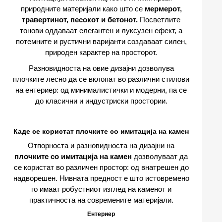
природните материјали како што се
мермерот,
травертинот, песокот и бетонот.
Посветлите
тонови оддаваат елегантен и луксузен ефект, а
потемните и рустични варијанти создаваат силен,
природен карактер на просторот.
Разновидноста на овие дизајни дозволува
плочките лесно да се вклопат во различни стилови
на ентериер: од минималистички и модерни, па се
до класични и индустриски простории.
Каде се користат плочките со имитација на камен
Отпорноста и разновидноста на дизајни на
плочките со имитација на камен
дозволуваат да
се користат во различен простор: од внатрешен до
надворешен. Нивната предност е што истовремено
го имаат робустниот изглед на каменот и
практичноста на современите материјали.
Ентериер