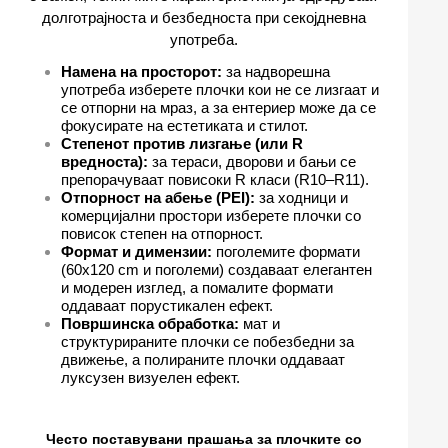
долготрајноста и безбедноста при секојдневна
употреба.
Намена на просторот:
за надворешна
употреба изберете плочки кои не се лизгаат и
се отпорни на мраз, а за ентериер може да се
фокусирате на естетиката и стилот.
Степенот против лизгање (или R
вредноста):
за тераси, дворови и бањи се
препорачуваат повисоки R класи (R10–R11).
Отпорност на абење (PEI):
за ходници и
комерцијални простори изберете плочки со
повисок степен на отпорност.
Формат и димензии:
поголемите формати
(60x120 cm и поголеми) создаваат елегантен
и модерен изглед, а помалите формати
оддаваат порустикален ефект.
Површинска обработка:
мат и
структурираните плочки се побезбедни за
движење, а полираните плочки оддаваат
луксузен визуелен ефект.
Често поставувани прашања за плочките со