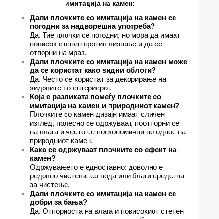
имитација на камен:
Дали плочките со имитација на камен се
погодни за надворешна употреба?
Да. Тие плочки се погодни, но мора да имаат
повисок степен против лизгање и да се
отпорни на мраз.
Дали плочките со имитација на камен може
да се користат како ѕидни облоги?
Да. Често се користат за декорирање на
ѕидовите во ентериерот.
Која е разликата помеѓу плочките со
имитација на камен и природниот камен?
Плочките со камен дизајн имаат сличен
изглед, полесно се одржуваат, поотпорни се
на влага и често се поекономични во однос на
природниот камен.
Како се одржуваат плочките со ефект на
камен?
Одржувањето е едноставно: доволно е
редовно чистење со вода или благи средства
за чистење.
Дали плочките со имитација на камен се
добри за бања?
Да. Отпорноста на влага и повисокиот степен