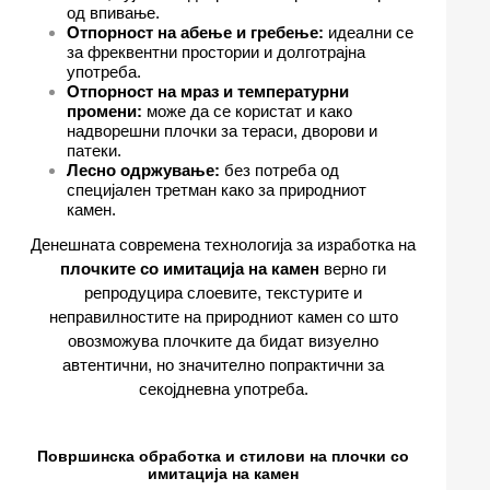
од впивање.
Отпорност на абење и гребење:
идеални се
за фреквентни простории и долготрајна
употреба.
Отпорност на мраз и температурни
промени:
може да се користат и како
надворешни плочки за тераси, дворови и
патеки.
Лесно одржување:
без потреба од
специјален третман како за природниот
камен.
Денешната современа технологија за изработка на
плочките со имитација на камен
верно ги
репродуцира слоевите, текстурите и
неправилностите на природниот камен со што
овозможува плочките да бидат визуелно
автентични, но значително попрактични за
секојдневна употреба.
Површинска обработка и стилови на плочки со
имитација на камен