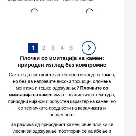
1
2
3
4
5
Плочки со имитација на камен:
природен изглед без компромис
Сакате да постигнете автентичен изглед на камен,
но без да направите високи трошоци, сложена
монтажа и тешко одржување?
Плочките со
имитација на камен
имаат реалистична текстура,
природни нијанси и робустен карактер на камен, но
со техничките предности на керамиката и
порцеланот.
За разлика од природниот камен, овие плочки се
лесни за одржување, поотпорни се на абење и