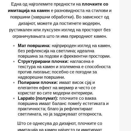
Една од најголемите предности на
плочките со
имитација на камен
е разновидноста на стилови и
површини (завршни обработки). Во зависност од
дизајнот, можете да постигнете модерен,
рустикален или луксузен изглед на просторот без
ограничувањата што ги има природниот камен.
Мат површина:
најприроден изглед на камен,
без рефлексија на светлина; идеална
површина за подови и фреквентни простории.
Структурирани плочки:
нагласена е
текстура на камен и зголемена е способноста
против лизгање; посебно се погодни за
надворешни површини.
Полирани плочки:
имаат висок сјај и
елегантен ефект на мермер и често се
користат во сите модерни ентериери.
Lappato (полумат):
плочките со ваква
површина имаат баланс помеѓу естетиката и
практичноста; благо ја рефлектираат
светлината, но ја задржуваат отпорноста.
Што се однесува до дизајнот, плочките со
имитација на камен најчесто ги имитираат