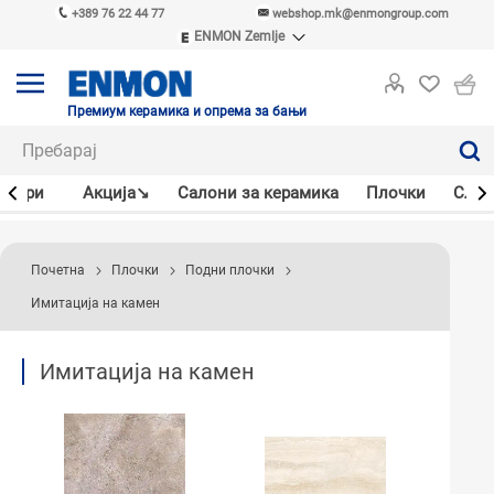
+389 76 22 44 77
webshop.mk@enmongroup.com
ENMON Zemlje
ENMON SRB
ENMON BIH
ENMON HR
Премиум керамика и опрема за бањи
ENMON MKD
јлери
Акцијa↘
Салони за керамика
Плочки
Слав
Почетна
Плочки
Подни плочки
Имитација на камен
Имитација на камен