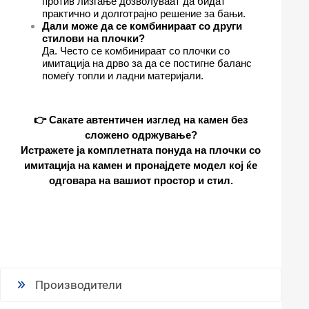
против лизгање дозволуваат да бидат
практично и долготрајно решение за бањи.
Дали може да се комбинираат со други
стилови на плочки?
Да. Често се комбинираат со плочки со
имитација на дрво за да се постигне баланс
помеѓу топли и ладни материјали.
👉 Сакате автентичен изглед на камен без
сложено одржување?
Истражете ја комплетната понуда на плочки со
имитација на камен и пронајдете модел кој ќе
одговара на вашиот простор и стил.
Производители