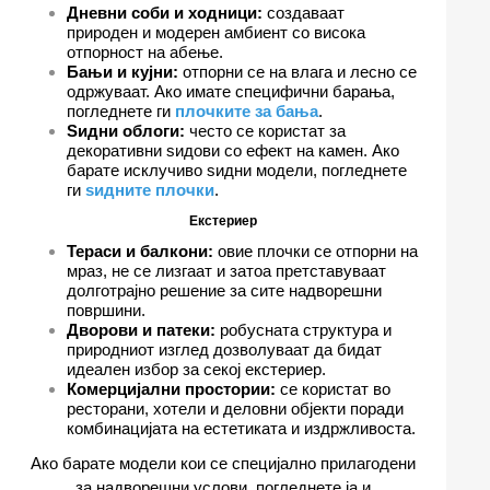
Дневни соби и ходници:
создаваат
природен и модерен амбиент со висока
отпорност на абење.
Бањи и кујни:
отпорни се на влага и лесно се
одржуваат. Ако имате специфични барања,
погледнете ги
плочките за бања
.
Ѕидни облоги:
често се користат за
декоративни ѕидови со ефект на камен. Ако
барате исклучиво ѕидни модели, погледнете
ги
ѕидните плочки
.
Екстериер
Тераси и балкони:
овие плочки се отпорни на
мраз, не се лизгаат и затоа претставуваат
долготрајно решение за сите надворешни
површини.
Дворови и патеки:
робусната структура и
природниот изглед дозволуваат да бидат
идеален избор за секој екстериер.
Комерцијални простории:
се користат во
ресторани, хотели и деловни објекти поради
комбинацијата на естетиката и издржливоста.
Ако барате модели кои се специјално прилагодени
за надворешни услови, погледнете ја и