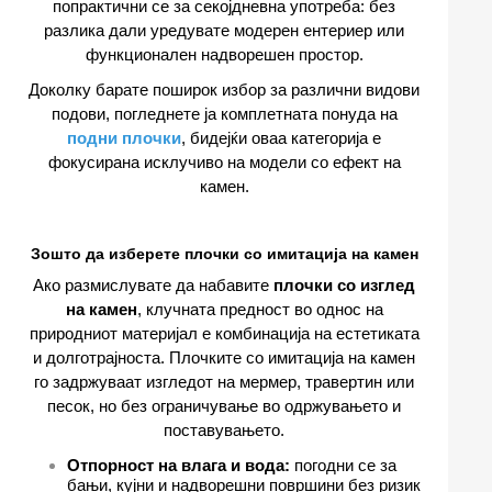
попрактични се за секојдневна употреба: без
разлика дали уредувате модерен ентериер или
функционален надворешен простор.
Доколку барате поширок избор за различни видови
подови, погледнете ја комплетната понуда на
подни плочки
, бидејќи оваа категорија е
фокусирана исклучиво на модели со ефект на
камен.
Зошто да изберете плочки со имитација на камен
Ако размислувате да набавите
плочки со изглед
на камен
, клучната предност во однос на
природниот материјал е комбинација на естетиката
и долготрајноста. Плочките со имитација на камен
го задржуваат изгледот на мермер, травертин или
песок, но без ограничување во одржувањето и
поставувањето.
Отпорност на влага и вода:
погодни се за
бањи, кујни и надворешни површини без ризик