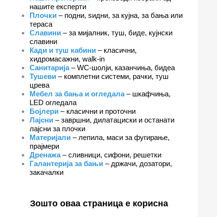
нашите експерти
Плочки
– подни, ѕидни, за кујна, за бања или
тераса
Славини
– за мијалник, туш, биде, кујнски
славини
Кади и туш кабини
– класични,
хидромасажни, walk-in
Санитарија
– WC-шолји, казанчиња, бидеа
Тушеви
– комплетни системи, рачки, туш
црева
Мебел за бања и огледала
– шкафчиња,
LED огледала
Бојлери
– класични и проточни
Лајсни
– завршни, дилатациски и останати
лајсни за плочки
Материјали
– лепила, маси за фугирање,
прајмери
Дренажа
– сливници, сифони, решетки
Галантерија за бањи
– држачи, дозатори,
закачалки
Зошто оваа страница е корисна