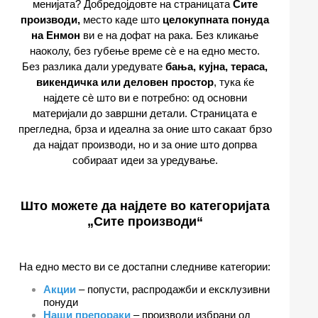
менијата? Добредојдовте на страницата
Сите
производи,
место каде што
целокупната понуда
на Енмон
ви е на дофат на рака. Без кликање
наоколу, без губење време сѐ е на едно место.
Без разлика дали уредувате
бања, кујна, тераса,
викендичка или деловен простор
, тука ќе
најдете сѐ што ви е потребно: од основни
материјали до завршни детали. Страницата е
прегледна, брза и идеална за оние што сакаат брзо
да најдат производи, но и за оние што допрва
собираат идеи за уредување.
Што можете да најдете во категоријата
„Сите производи“
На едно место ви се достапни следниве категории:
Акции
– попусти, распродажби и ексклузивни
понуди
Наши препораки
– производи избрани од