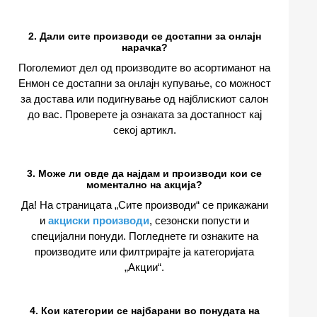
2. Дали сите производи се достапни за онлајн
нарачка?
Поголемиот дел од производите во асортиманот на
Енмон се достапни за онлајн купување, со можност
за достава или подигнување од најблискиот салон
до вас. Проверете ја ознаката за достапност кај
секој артикл.
3. Може ли овде да најдам и производи кои се
моментално на акција?
Да! На страницата „Сите производи“ се прикажани
и
акциски производи
, сезонски попусти и
специјални понуди. Погледнете ги ознаките на
производите или филтрирајте ја категоријата
„Акции“.
4. Кои категории се најбарани во понудата на