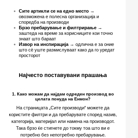
Сите артикли се на едно место
→
овозможена е полесна организација и
споредба на производи
Брзо пребарување и филтрирање
→
заштеда на време за корисниците кои точно
знаат што бараат
Извор на инспирација
→ одлична е за оние
што сѐ уште размислуваат како да го уредат
просторот
Најчесто поставувани прашања
1. Како можам да најдам одреден производ во
целата понуда на Енмон?
На страницата „Сите производи“ можете да
користите филтри и да пребарувате според назив,
категорија, материјал или намена на производот.
Така брзо ќе стигнете до токму тоа што ви е
потребно без непотребно пребарување.