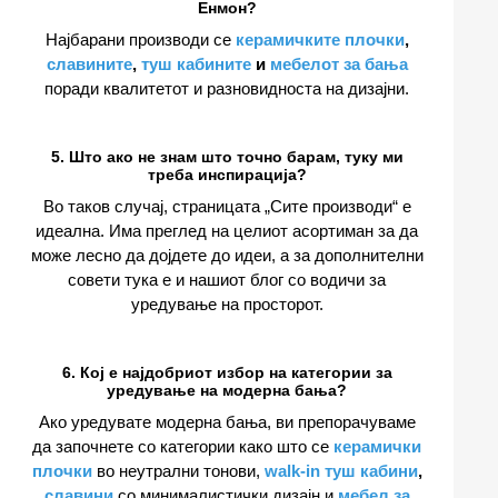
Енмон?
Најбарани производи се
керамичките плочки
,
славините
,
туш кабините
и
мебелот за бања
поради квалитетот и разновидноста на дизајни.
5. Што ако не знам што точно барам, туку ми
треба инспирација?
Во таков случај, страницата „Сите производи“ е
идеална. Има преглед на целиот асортиман за да
може лесно да дојдете до идеи, а за дополнителни
совети тука е и нашиот блог со водичи за
уредување на просторот.
6. Кој е најдобриот избор на категории за
уредување на модерна бања?
Ако уредувате модерна бања, ви препорачуваме
да започнете со категории како што се
керамички
плочки
во неутрални тонови,
walk-in туш кабини
,
славини
со минималистички дизајн и
мебел за