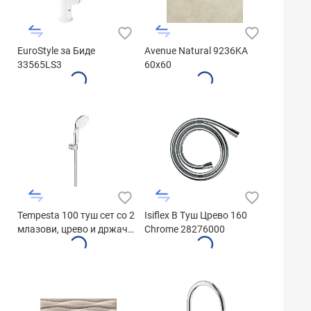
EuroStyle за Биде
Avenue Natural 9236KA
33565LS3
60x60
Tempesta 100 туш сет со 2
Isiflex B Туш Црево 160
млазови, црево и држач
Chrome 28276000
27799001