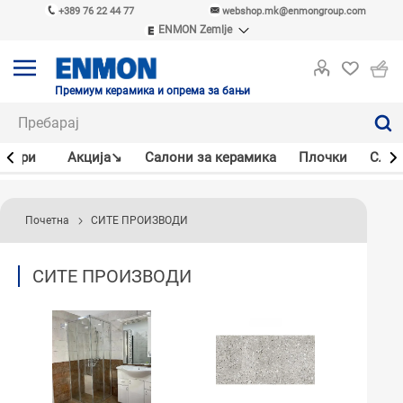
+389 76 22 44 77
webshop.mk@enmongroup.com
ENMON Zemlje
ENMON SRB
ENMON BIH
ENMON HR
Премиум керамика и опрема за бањи
ENMON MKD
јлери
Акцијa↘
Салони за керамика
Плочки
Слав
Почетна
СИТЕ ПРОИЗВОДИ
СИТЕ ПРОИЗВОДИ