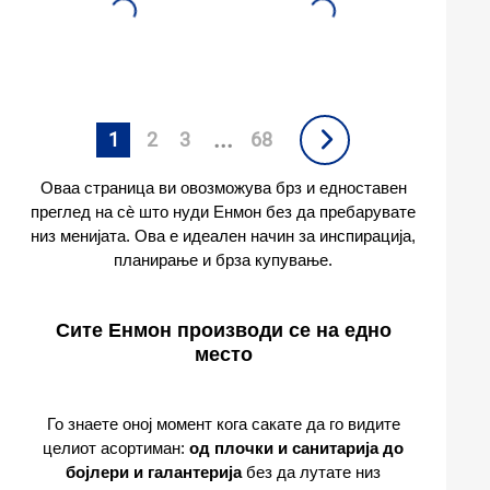
...
1
2
3
68
Оваа страница ви овозможува брз и едноставен
преглед на сѐ што нуди Енмон без да пребарувате
низ менијата. Ова е идеален начин за инспирација,
планирање и брза купување.
Сите Енмон производи се на едно
место
Го знаете оној момент кога сакате да го видите
целиот асортиман:
од плочки и санитарија до
бојлери и галантерија
без да лутате низ