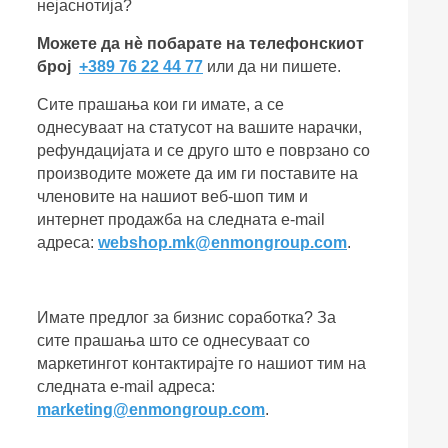
нејаснотија?
Можете да нѐ побарате на телефонскиот
број
+389 76 22 44 77
или да ни пишете.
Сите прашања кои ги имате, а се
однесуваат на статусот на вашите нарачки,
рефундацијата и се друго што е поврзано со
производите можете да им ги поставите на
членовите на нашиот веб-шоп тим и
интернет продажба на следната e-mail
адреса:
webshop.mk@enmongroup.com
.
Имате предлог за бизнис соработка? За
сите прашања што се однесуваат со
маркетингот контактирајте го нашиот тим на
следната e-mail адреса:
marketing@enmongroup.com
.