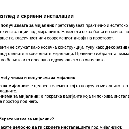
изглед и скриени инсталации
 получизмата за мијалник
претставуваат практично и естетско 
е инсталации под мијалникот. Наменети се за бањи во кои се по
ање на класичниот или современиот дизајн на просторот.
нти не служат како носечка конструкција, туку како
декоративн
под ѕидните и конзолните мијалници. Правилно избраната чизма
во бањата и го олеснува одржувањето на хигиената.
омеѓу чизма и получизма за мијалник
 за мијалник:
е целосен елемент кој го поврзува мијалникот со
лациите.
чизма за мијалник:
е пократка варијанта која ги покрива инстал
а простор под него.
берете чизма за мијалник?
сакате
целосно да ги скриете инсталациите
под мијалникот.