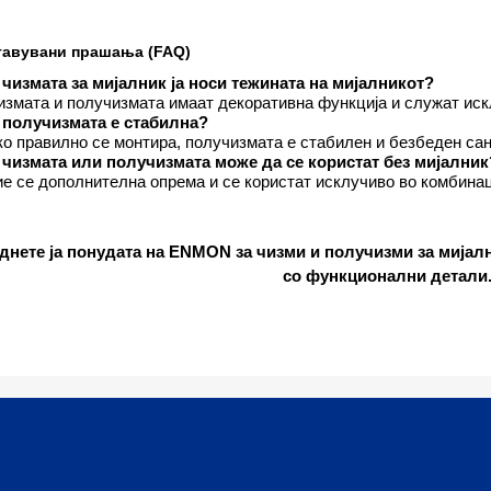
тавувани прашања (FAQ)
чизмата за мијалник ја носи тежината на мијалникот?
измата и получизмата имаат декоративна функција и служат искл
 получизмата е стабилна?
ко правилно се монтира, получизмата е стабилен и безбеден сан
чизмата или получизмата може да се користат без мијалник
ие се дополнителна опрема и се користат исклучиво во комбинац
днете ја понудата на ENMON за чизми и получизми за мијал
со функционални детали