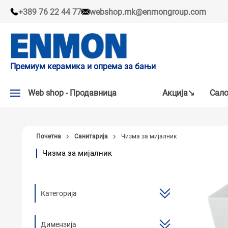
+389 76 22 44 77
webshop.mk@enmongroup.com
Премиум керамика и опрема за бањи
Web shop - Продавница
Акцијa↘
Сало
АКЦИЈA↘
Почетна
Санитарија
Чизма за мијалник
НАШИ ПРЕПОРАКИ
Чизма за мијалник
ПЛОЧКИ
СЛАВИНИ
Категорија
КАДИ И КАБИНИ
САНИТАРИЈА
Димензија