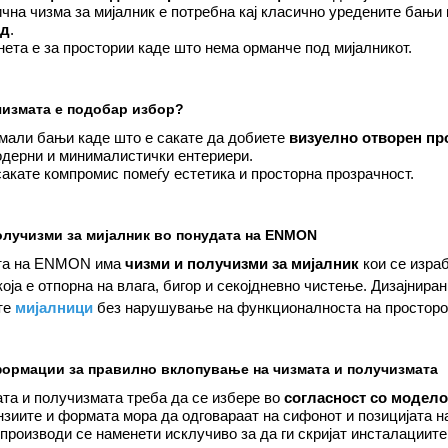
чна чизма за мијалник е потребна кај класично уредените бањи
ед
.
ета е за простории каде што нема орманче под мијалникот.
чизмата е подобар избор?
мали бањи каде што е сакате да добиете
визуелно отворен пр
одерни и минималистички ентериери.
сакате компромис помеѓу естетика и просторна прозрачност.
олучизми за мијалник во понудата на ENMON
та на ENMON има
чизми и получизми за мијалник
кои се израб
оја е отпорна на влага, бигор и секојдневно чистење. Дизајниран
те
мијалници
без нарушување на функционалноста на просторо
ормации за правилно вклопување на чизмата и получизмата
та и получизмата треба да се избере во
согласност со модело
зиите и формата мора да одговараат на сифонот и позицијата н
производи се наменети исклучиво за да ги скријат инсталациите