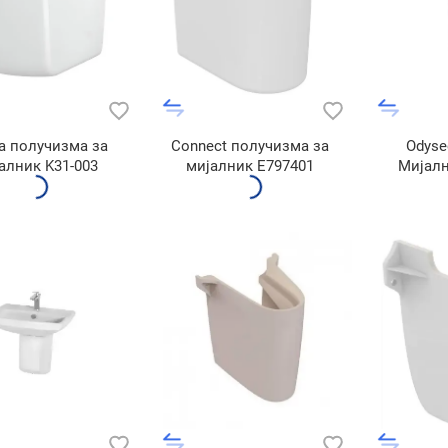
na получизма за
Connect получизма за
Odyse
алник K31-003
мијалник E797401
Mијал