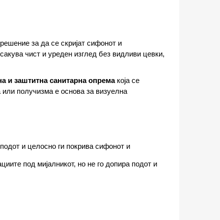
решение за да се скријат сифонот и
сакува чист и уреден изглед без видливи цевки,
а и заштитна санитарна опрема
која се
 или получизма е основа за визуелна
 подот и целосно ги покрива сифонот и
ациите под мијалникот, но не го допира подот и