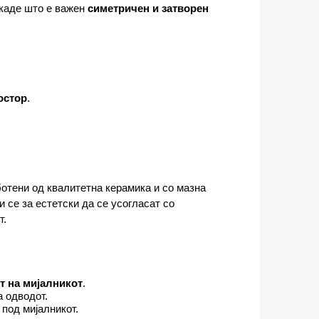
 каде што е важен
симетричен и затворен
остор
.
отени од квалитетна керамика и со мазна
и се за естетски да се усогласат со
т.
т на мијалникот
.
а одводот.
 под мијалникот.