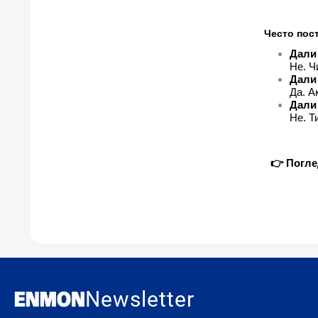
Често пос
Дали 
Не. Ч
Дали
Да. А
Дали 
Не. Т
👉 Погле
Newsletter