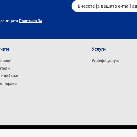
страницата
Политика За
ачите
Услуги
изводи
Waterjet услуга
ители
а плаќање
испорака
Политика за кол