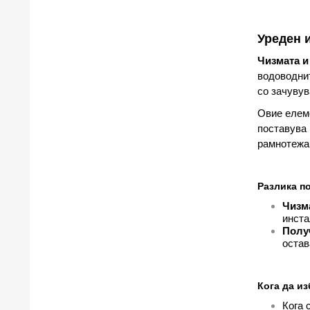
Уреден 
Чизмата и
водоводнит
со зачувув
Овие елеме
поставува 
рамнотежа 
Разлика п
Чизма
инста
Полу
остав
Кога да из
Кога 