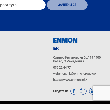
Info
Оливер Китановски бр.119 1400
Велес, С.Македонија
076 22 44 77
webshop.mk@enmongroup.com
https://www.enmon.mk/
Следете не
ачиња
Политика за приватност
Powered by
nopCommerce