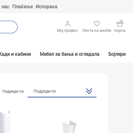
 нас
Плаќање
Испорака
Мој профил
Листа на желби
Kорпа
Кади и кабини
Мебел за бања и огледала
Бојлери
Подреди по