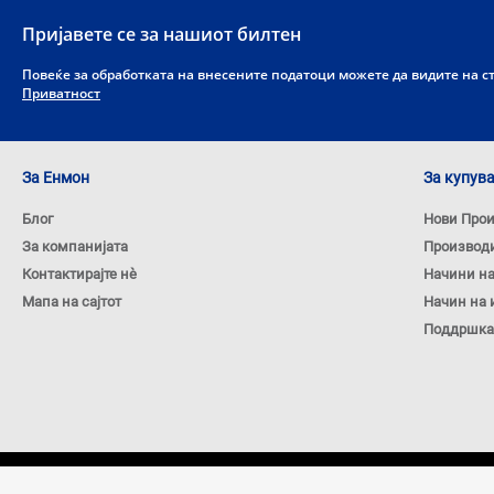
Пријавете се за нашиот билтен
Повеќе за обработката на внесените податоци можете да видите на 
Приватност
За Енмон
За купув
Блог
Нови Про
За компанијата
Производ
Контактирајте нѐ
Начини н
Мапа на сајтот
Начин на 
Поддршка
Copyright © 2026 ENMON.MKD. Сите права задржани.