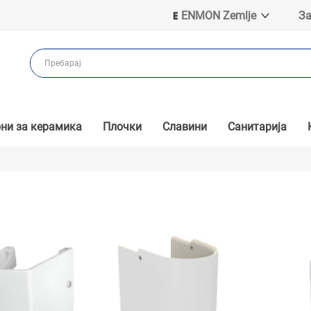
ENMON Zemlje
За
ENMON SRB
ENMON BIH
ENMON HR
ENMON MKD
ни за керамика
Плочки
Славини
Санитарија