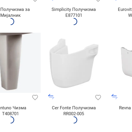
r Получизма за
Simplicity Получизма
Eurovi
Мијалник
E877101
W
ntuno Чизма
Cer Fonte Получизма
Revna
T408701
RR002-005