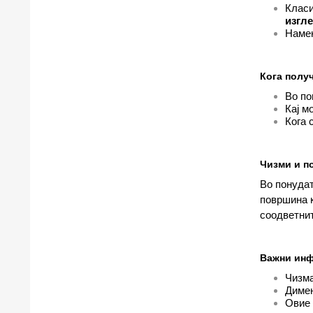
Класи
изгл
Намен
Кога полу
Во по
Кај м
Кога 
Чизми и п
Во понуда
површина к
соодветни
Важни инф
Чизма
Димен
Овие 