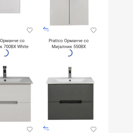
 Орманче со
Pratico Орманче cо
к 700BX White
Мијалник 550BX