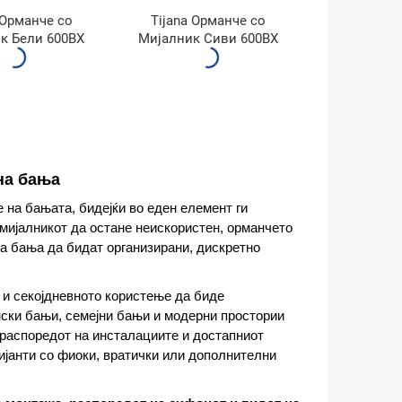
 Орманче со
Tijana Орманче со
к Бели 600BX
Мијалник Сиви 600BX
на бања
 на бањата, бидејќи во еден елемент ги
мијалникот да остане неискористен, орманчето
за бања да бидат организирани, дискретно
о и секојдневното користење да биде
нски бањи, семејни бањи и модерни простории
 распоредот на инсталациите и достапниот
ијанти со фиоки, вратички или дополнителни