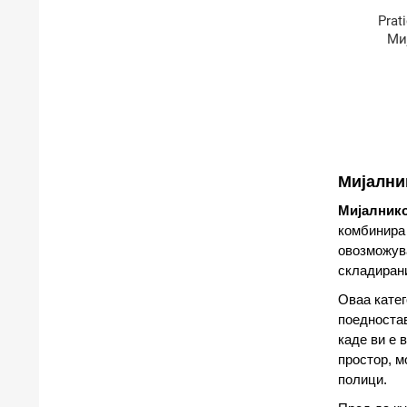
Prat
Ми
Мијални
Мијалнико
комбинира 
овозможува
складирани
Оваа катег
поедноста
каде ви е 
простор, м
полици.