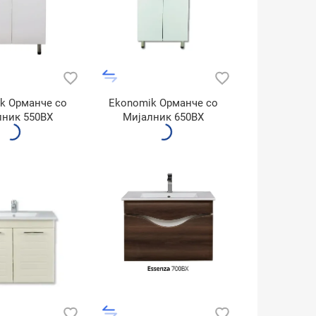
k Oрманче со
Ekonomik Орманче со
лник 550BX
Мијалник 650BX