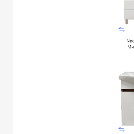
Nad
Ми