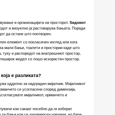
вување и организацијата на просторот.
Ѕидниот
одот и визуелно ја растоварува бањата. Поради
дот да остане што поотворен.
лен елемент со покласичен изглед или кога
за мали бањи, тоалети и простории каде што
а, туку и распоредот на внатрешниот простор,
 поширок модел со лошо искористен простор.
која е разликата?
ува одделно за надграден мијалник. Мијалникот
рманчето се усогласени според димензија,
 усогласувате мијалникот, орманчето и
пувачи кои сакаат посебно да ги изберат
 за бањи кои се дизајнерски уредени, но бара