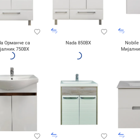
a Орманче cа
Nada 850BX
Nobile
јалник 750BX
Мијални