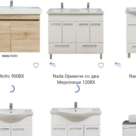
Molto 900BX
Nada Орманче со два
Na
Мијалници 120BX