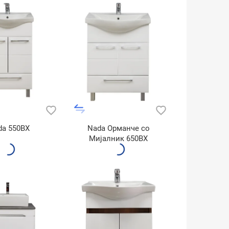
da 550BX
Nada Орманче со
Мијалник 650BX