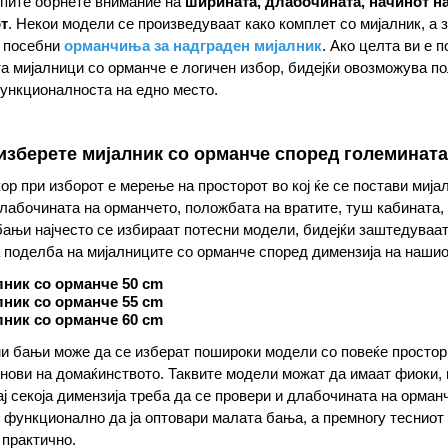
упите обрнете внимание на
ширината, длабочината, начинот на
т
. Некои модели се произведуваат како комплет со мијалник, а
т посебни
орманчиња за надграден мијалник
. Ако целта ви е 
та мијалници со орманче е логичен избор, бидејќи овозможува п
ункционалноста на едно место.
 изберете мијалник со орманче според големината
ор при изборот е мерење на просторот во кој ќе се постави мија
длабочината на орманчето, положбата на вратите, туш кабината,
ањи најчесто се избираат потесни модели, бидејќи заштедуваа
 поделба на мијалниците со орманче според димензија на нашио
лник со орманче 50 cm
лник со орманче 55 cm
лник со орманче 60 cm
и бањи може да се изберат пошироки модели со повеќе простор 
нови на домаќинството. Таквите модели можат да имаат фиоки, 
ај секоја димензија треба да се провери и длабочината на орма
 функционално да ја оптовари малата бања, а премногу тесниот
практично.