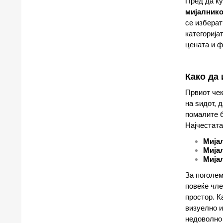
Пред да к
мијалнико
се избера
категорија
цената и ф
Како да
Првиот чек
на ѕидот, 
помалите б
Најчестата
Мија
Мија
Мија
За поголем
повеќе чле
простор. К
визуелно и
недоволно 