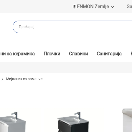
ENMON Zemlje
За
ENMON SRB
ENMON BIH
ENMON HR
ENMON MKD
ни за керамика
Плочки
Славини
Санитарија
Мијалник со орманче