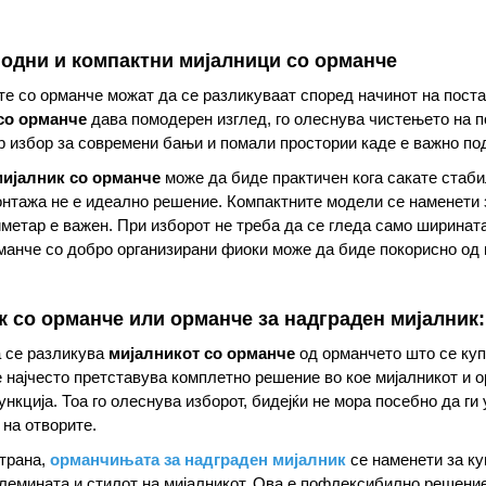
подни и компактни мијалници со орманче
е со орманче можат да се разликуваат според начинот на поста
со орманче
дава помодерен изглед, го олеснува чистењето на п
р избор за современи бањи и помали простории каде е важно по
ијалник со орманче
може да биде практичен кога сакате стаби
нтажа не е идеално решение. Компактните модели се наменети 
иметар е важен. При изборот не треба да се гледа само ширинат
манче со добро организирани фиоки може да биде покорисно од
 со орманче или орманче за надграден мијалник: 
а се разликува
мијалникот со орманче
од орманчето што се куп
 најчесто претставува комплетно решение во кое мијалникот и о
нкција. Тоа го олеснува изборот, бидејќи не мора посебно да ги
на отворите.
страна,
орманчињата за надграден мијалник
се наменети за ку
олемината и стилот на мијалникот. Ова е пофлексибилно решение