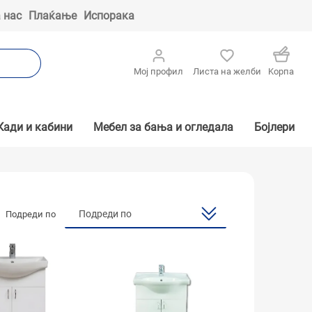
 нас
Плаќање
Испорака
Мој профил
Листа на желби
Kорпа
Кади и кабини
Мебел за бања и огледала
Бојлери
Подреди по