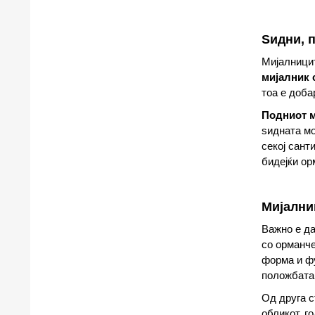
Ѕидни, 
Мијалницит
мијалник 
тоа е доба
Подниот м
ѕидната мо
секој сант
бидејќи ор
Мијалник
Важно е д
со орманче
форма и фу
положбата 
Од друга 
обликот, г