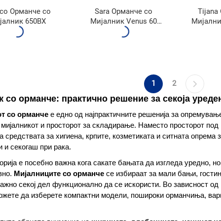
ico Орманче со
Sara Орманче со
Tijana
јалник 650BX
Мијалник Venus 60
Мијални
600BX
1
2
к со орманче: практично решение за секоја уреде
т со орманче
е едно од најпрактичните решенија за опремување
мијалникот и просторот за складирање. Наместо просторот под 
 средствата за хигиена, крпите, козметиката и ситната опрема 
 и секогаш при рака.
орија е посебно важна кога сакате бањата да изгледа уредно, н
вно.
Мијалниците со орманче
се избираат за мали бањи, гости
важно секој дел функционално да се искористи. Во зависност од
ожете да изберете компактни модели, пошироки орманчиња, вар