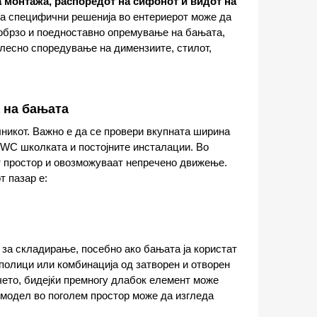
 монтажа, распоредот на сифонот и видот на
 за специфични решенија во ентериерот може да
побрзо и поедноставно опремување на бањата,
олесно споредување на димензиите, стилот,
 на бањата
лникот. Важно е да се провери вкупната ширина
 WC школката и постојните инсталации. Во
т простор и овозможуваат непречено движење.
т пазар е:
за складирање, посебно ако бањата ја користат
полици или комбинација од затворен и отворен
нчето, бидејќи премногу длабок елемент може
 модел во поголем простор може да изгледа