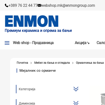
+389 76 22 44 77
webshop.mk@enmongroup.com
Премиум керамика и опрема за бањи
Web shop - Продавница
Акцијa↘
Сало
АКЦИЈA↘
Почетна
Мебел за бања и огледала
Орманчиња за бања
НАШИ ПРЕПОРАКИ
Мијалник со орманче
ПЛОЧКИ
СЛАВИНИ
Категорија
КАДИ И КАБИНИ
САНИТАРИЈА
Димензија