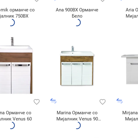
mik орманче со
Ana 900BX Орманче
Aria 
јалник 750BX
Бело
Мија
ina Орманче со
Marina Орманче со
Mirjan
лник Venus 60
Мијалник Venus 90
Мијал
900BX