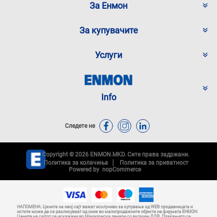
За Енмон
За купувачите
Услуги
Info
Следете не
Copyright © 2026 ENMON.MKD. Сите права задржани.
Политика за колачиња
Политика за приватност
Powered by
nopCommerce
НАПОМЕНА: Цените на овој сајт важат исклучиво за купување од WEB продавницата и
истите може да се разликуваат од оние во малопродажните објекти на фирмата ЕНМОН.
Цените на сајтот се искажани во Македонски денари со вклучен ДДВ. Плаќањето се