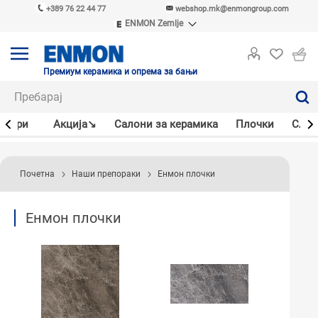
+389 76 22 44 77
webshop.mk@enmongroup.com
ENMON Zemlje
ENMON SRB
ENMON BIH
ENMON HR
Премиум керамика и опрема за бањи
ENMON MKD
јлери
Акцијa↘
Салони за керамика
Плочки
Слав
Почетна
Наши препораки
Енмон плочки
Енмон плочки