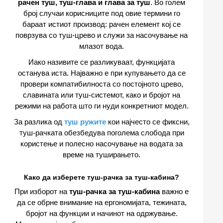
рачен туш, туш-глава и глава за туш
. Во голем
број случаи корисниците под овие термини го
бараат истиот производ: рачен елемент кој се
поврзува со туш-црево и служи за насочување на
млазот вода.
Иако називите се разликуваат, функцијата
останува иста. Најважно е при купувањето да се
провери компатибилноста со постојното црево,
славината или туш-системот, како и бројот на
режими на работа што ги нуди конкретниот модел.
За разлика од
туш ружите
кои најчесто се фиксни,
туш-рачката обезбедува поголема слобода при
користење и полесно насочување на водата за
време на туширањето.
Како да изберете туш-рачка за туш-кабина?
При изборот на
туш-рачка за туш-кабина
важно е
да се обрне внимание на ергономијата, тежината,
бројот на функции и начинот на одржување.