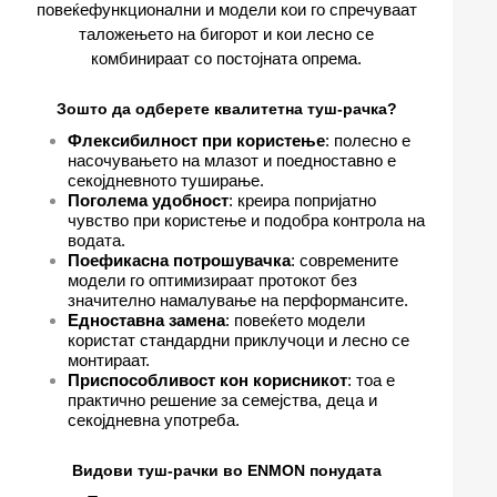
повеќефункционални и модели кои го спречуваат
таложењето на бигорот и кои лесно се
комбинираат со постојната опрема.
Зошто да одберете квалитетна туш-рачка?
Флексибилност при користење
: полесно е
насочувањето на млазот и поедноставно е
секојдневното туширање.
Поголема удобност
: креира попријатно
чувство при користење и подобра контрола на
водата.
Поефикасна потрошувачка
: современите
модели го оптимизираат протокот без
значително намалување на перформансите.
Едноставна замена
: повеќето модели
користат стандардни приклучоци и лесно се
монтираат.
Приспособливост кон корисникот
: тоа е
практично решение за семејства, деца и
секојдневна употреба.
Видови туш-рачки во ENMON понудата