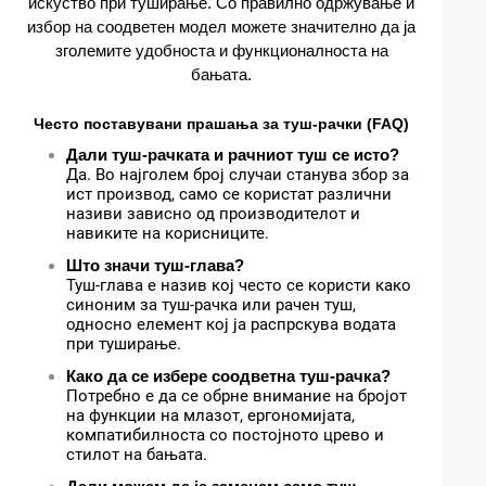
искуство при туширање. Со правилно одржување и
избор на соодветен модел можете значително да ја
зголемите удобноста и функционалноста на
бањата.
Често поставувани прашања за туш-рачки (FAQ)
Дали туш-рачката и рачниот туш се исто?
Да. Во најголем број случаи станува збор за
ист производ, само се користат различни
називи зависно од производителот и
навиките на корисниците.
Што значи туш-глава?
Туш-глава е назив кој често се користи како
синоним за туш-рачка или рачен туш,
односно елемент кој ја распрскува водата
при туширање.
Како да се избере соодветна туш-рачка?
Потребно е да се обрне внимание на бројот
на функции на млазот, ергономијата,
компатибилноста со постојното црево и
стилот на бањата.