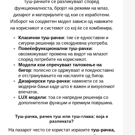
Туш-рачките се разликуваат според
функционалноста, бројот на режими на млаз,
дизајнот и материјалите од кои се изработени.
Изборот на соодветен модел зависи од навиките
на корисникот и системот со кој ќе се комбинира.
Класични туш-рачки
: тие се едноставни и
сигурни решенија за секојдневна употреба.
Повеќефункционални туш-рачки
:
овозможуваат промена на видот на млазот
според потребите на корисникот.
Модели кои спречуваат таложење на
бигор
: полесно се одржуваат и поедноставно
е отстранувањето на наслагите од бигор.
Дизајнерски туш-рачки
: наменети се за
модерни бањи каде што е важен и визуелниот
впечаток.
LUX модели
: тоа се напредни решенија со
дополнителни функции и премиум површина.
Туш-рачка, рачен туш или туш-глава: која е
разликата?
На пазарот често се користат изразите
туш-рачка,