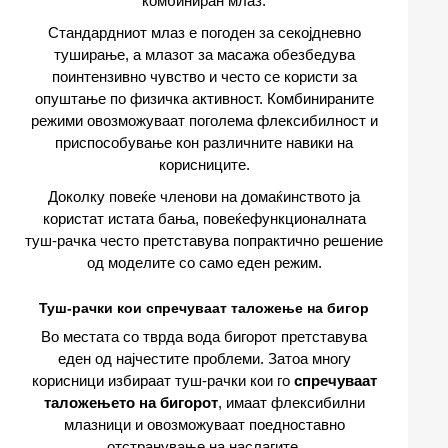
комбиниран млаз.
Стандардниот млаз е погоден за секојдневно
туширање, а млазот за масажа обезбедува
поинтензивно чувство и често се користи за
опуштање по физичка активност. Комбинираните
режими овозможуваат поголема флексибилност и
приспособување кон различните навики на
корисниците.
Доколку повеќе членови на домаќинството ја
користат истата бања, повеќефункционалната
туш-рачка често претставува попрактично решение
од моделите со само еден режим.
Туш-рачки кои спречуваат таложење на бигор
Во местата со тврда вода бигорот претставува
еден од најчестите проблеми. Затоа многу
корисници избираат туш-рачки кои го
спречуваат
таложењето на бигорот
, имаат флексибилни
млазници и овозможуваат поедноставно
отстранување на наслагите.