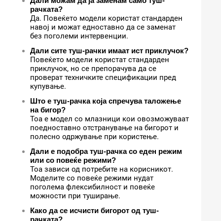
Дали можам да ја заменам само туш-
рачката?
Да. Повеќето модели користат стандарден
навој и можат едноставно да се заменат
без поголеми интервенции.
Дали сите туш-рачки имаат ист приклучок?
Повеќето модели користат стандарден
приклучок, но се препорачува да се
проверат техничките спецификации пред
купување.
Што е туш-рачка која спречува таложење
на бигор?
Тоа е модел со млазници кои овозможуваат
поедноставно отстранување на бигорот и
полесно одржување при користење.
Дали е подобра туш-рачка со еден режим
или со повеќе режими?
Тоа зависи од потребите на корисникот.
Моделите со повеќе режими нудат
поголема флексибилност и повеќе
можности при туширање.
Како да се исчисти бигорот од туш-
рачката?