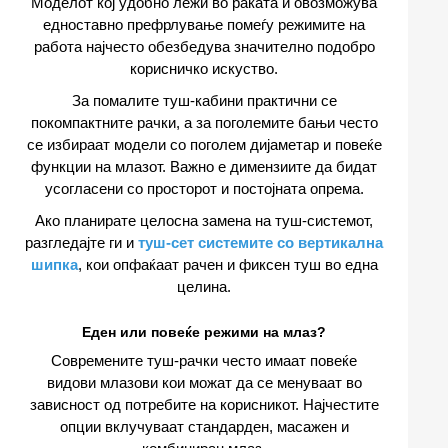
Моделот кој удобно лежи во раката и овозможува
едноставно префрлување помеѓу режимите на
работа најчесто обезбедува значително подобро
корисничко искуство.
За помалите туш-кабини практични се
покомпактните рачки, а за поголемите бањи често
се избираат модели со поголем дијаметар и повеќе
функции на млазот. Важно е димензиите да бидат
усогласени со просторот и постојната опрема.
Ако планирате целосна замена на туш-системот,
разгледајте ги и
туш-сет системите со вертикална
шипка
, кои опфаќаат рачен и фиксен туш во една
целина.
Еден или повеќе режими на млаз?
Современите туш-рачки често имаат повеќе
видови млазови кои можат да се менуваат во
зависност од потребите на корисникот. Најчестите
опции вклучуваат стандарден, масажен и