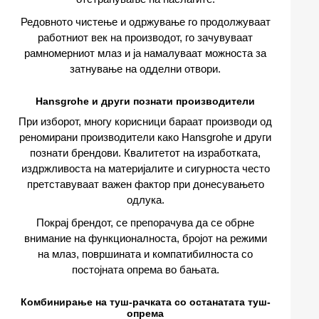
Редовното чистење и одржување го продолжуваат
работниот век на производот, го зачувуваат
рамномерниот млаз и ја намалуваат можноста за
затнување на одделни отвори.
Hansgrohe и други познати производители
При изборот, многу корисници бараат производи од
реномирани производители како Hansgrohe и други
познати брендови. Квалитетот на изработката,
издржливоста на материјалите и сигурноста често
претставуваат важен фактор при донесувањето
одлука.
Покрај брендот, се препорачува да се обрне
внимание на функционалноста, бројот на режими
на млаз, површината и компатибилноста со
постојната опрема во бањата.
Комбинирање на туш-рачката со останатата туш-
опрема