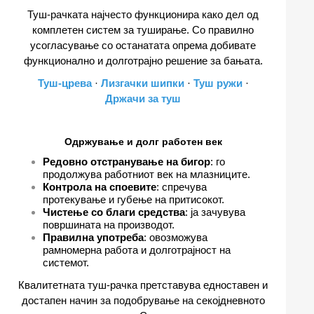
Туш-рачката најчесто функционира како дел од
комплетен систем за туширање. Со правилно
усогласување со останатата опрема добивате
функционално и долготрајно решение за бањата.
Туш-црева
·
Лизгачки шипки
·
Туш ружи
·
Држачи за туш
Одржување и долг работен век
Редовно отстранување на бигор
: го
продолжува работниот век на млазниците.
Контрола на споевите
: спречува
протекување и губење на притисокот.
Чистење со благи средства
: ја зачувува
површината на производот.
Правилна употреба
: овозможува
рамномерна работа и долготрајност на
системот.
Квалитетната туш-рачка претставува едноставен и
достапен начин за подобрување на секојдневното