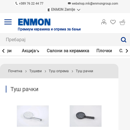
+389 76 22 44 77
webshop.mk@enmongroup.com
ENMON Zemlje
ENMON SRB
ENMON BIH
ENMON HR
Премиум керамика и опрема за бањи
ENMON MKD
јлери
Акцијa↘
Салони за керамика
Плочки
Слав
Почетна
Тушеви
Туш опрема
Туш рачки
Туш рачки