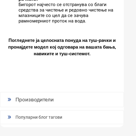
Бигорот најчесто се отстранува со благи
средства за чистење и редовно чистење на
млазниците со цел да се зачува
рамномерниот проток на вода.
Погледнете ја целосната понуда на туш-рачки и
пронајдете модел кој одговара на вашата бања,
навиките и туш-системот.
Производители
Популарни блог тагови