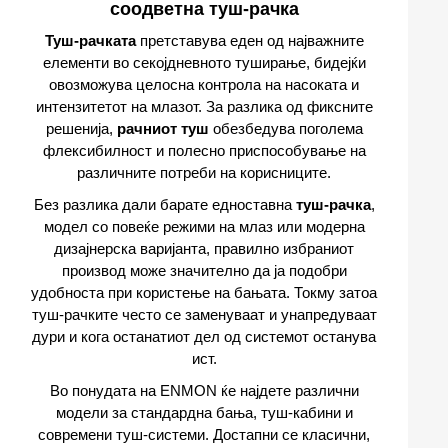
соодветна туш-рачка
Туш-рачката
претставува еден од најважните
елементи во секојдневното туширање, бидејќи
овозможува целосна контрола на насоката и
интензитетот на млазот. За разлика од фиксните
решенија,
рачниот туш
обезбедува поголема
флексибилност и полесно приспособување на
различните потреби на корисниците.
Без разлика дали барате едноставна
туш-рачка
,
модел со повеќе режими на млаз или модерна
дизајнерска варијанта, правилно избраниот
производ може значително да ја подобри
удобноста при користење на бањата. Токму затоа
туш-рачките често се заменуваат и унапредуваат
дури и кога останатиот дел од системот останува
ист.
Во понудата на ENMON ќе најдете различни
модели за стандарднa бањa, туш-кабини и
современи туш-системи. Достапни се класични,