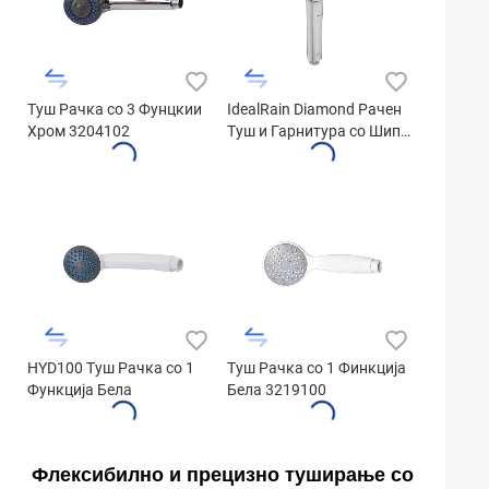
Туш Рачка со 3 Фунцкии
IdealRain Diamond Рачен
Хром 3204102
Туш и Гарнитура со Шипка
B2234AA
HYD100 Туш Рачка со 1
Туш Рачка со 1 Финкција
Функција Бела
Бела 3219100
Флексибилно и прецизно туширање со