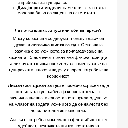
и приборот за туширање.
Дизајнерски модели
: наменети се за секоја
модерна бања со акцент на естетиката.
Лизгачка шипка за туш или обичен држач?
Многу корисници се двоумат помеѓу класичен
држач и
лизгачка шипка за туш
. Основната
разлика е во можноста за прилагодување на
висината. Класичниот држач има фиксна позиција,
а лизгачката шипка овозможува поместување на
туш-рачката нагоре и надолу според потребите на
корисникот.
Лизгачкиот држач за туш
е посебно корисен каде
што истата туш-кабина ја користат лица со
различна висина, а едноставното прилагодување
на млазот на водата може брзо да се намести без
дополнителни интервенции.
Ако ви е потребна максимална флексибилност и
удобност, лизгачката шипка претставува