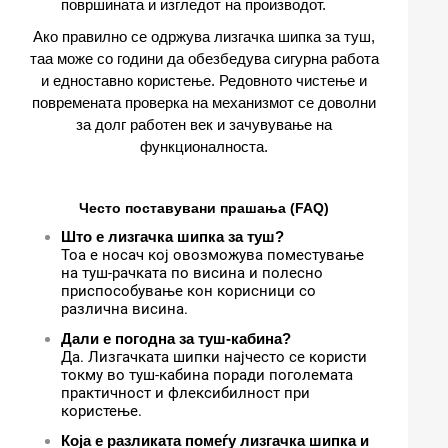
површината и изгледот на производот.
Ако правилно се одржува лизгачка шипка за туш,
таа може со години да обезбедува сигурна работа
и едноставно користење. Редовното чистење и
повремената проверка на механизмот се доволни
за долг работен век и зачувување на
функционалноста.
Често поставувани прашања (FAQ)
Што е лизгачка шипка за туш?
Тоа е носач кој овозможува поместување
на туш-рачката по висина и полесно
приспособување кон корисници со
различна висина.
Дали е погодна за туш-кабина?
Да. Лизгачката шипки најчесто се користи
токму во туш-кабина поради поголемата
практичност и флексибилност при
користење.
Која е разликата помеѓу лизгачка шипка и