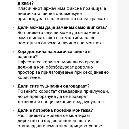
држач?
Класичниот држач има фиксна позиција, а
лизгачката шипка овозможува
прилагодување на висината на туш-рачката.
Дали можам да ја заменам само шипката?
Во повеќето случаи може да се замени
само шипката ако е компатибилна со
постојната опрема и начинот на монтажа.
Која должина на лизгачка шипка е
најчеста?
Најчесто се користат модели со средна
должина кои обезбедуваат доволно
простор за прилагодување при секојдневно
користење.
Дали сите туш-рачки одговараат?
Повеќето користат стандардни приклучоци,
но се препорачува да се проверат
техничките спецификации пред купување.
Дали е потребна посебна монтажа?
Не. Повеќето модели се монтираат
директно на ѕид со основен алат и
стандардни елементи за прицврстување.