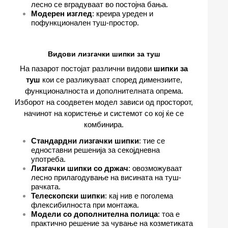
лесно се вградуваат во постојна бања.
Модерен изглед
: креира уреден и
пофункционален туш-простор.
Видови лизгачки шипки за туш
На пазарот постојат различни видови
шипки за
туш
кои се разликуваат според димензиите,
функционалноста и дополнителната опрема.
Изборот на соодветен модел зависи од просторот,
начинот на користење и системот со кој ќе се
комбинира.
Стандардни лизгачки шипки
: тие се
едноставни решенија за секојдневна
употреба.
Лизгачки шипки со држач
: овозможуваат
лесно прилагодување на висината на туш-
рачката.
Телескопски шипки
: кај нив е поголема
флексибилноста при монтажа.
Модели со дополнителна полица
: тоа е
практично решение за чување на козметиката