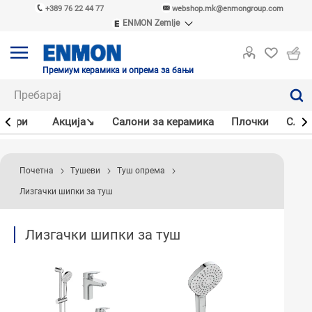
+389 76 22 44 77
webshop.mk@enmongroup.com
ENMON Zemlje
ENMON SRB
ENMON BIH
ENMON HR
Премиум керамика и опрема за бањи
ENMON MKD
јлери
Акцијa↘
Салони за керамика
Плочки
Слав
Почетна
Тушеви
Туш опрема
Лизгачки шипки за туш
Лизгачки шипки за туш