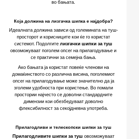
во бањата.
Која должина на лизгачка шипка е најдобра?
Идеалната должина зависи од големината на туш-
просторот и корисниците кои ќе го користат
системот. Подолгите
лизгачки шипки за туш
овозможуваат поголем опсег на прилагодување и
се практични за семејна бања.
Ако бањата ја користат повеќе членови на
домаќинството со различна висина, поголемиот
опсег на прилагодување може значително да ја
зголеми удобноста при користење. Во помали
простории најчесто се доволни стандардните
димензии кои обезбедуваат доволно
флексибилност за секојдневна употреба.
Прилагодливи и телескопски шипки за туш
Прилагодливите шипки за туш
овозможуваат