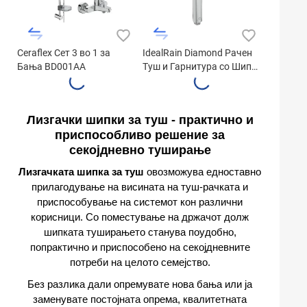
Ceraflex Сет 3 во 1 за
IdealRain Diamond Рачен
Бања BD001AA
Туш и Гарнитура со Шипка
B2234AA
Лизгачки шипки за туш - практично и
приспособливо решение за
секојдневно туширање
Лизгачката шипка за туш
овозможува едноставно
прилагодување на висината на туш-рачката и
приспособување на системот кон различни
корисници. Со поместување на држачот долж
шипката туширањето станува поудобно,
попрактично и приспособено на секојдневните
потреби на целото семејство.
Без разлика дали опремувате нова бања или ја
заменувате постојната опрема, квалитетната