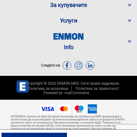
За купувачите
Услуги
Info
Следете не
Copyright © 2026 ENMON.MKD. Сите права задржани.
Политика за колачиња
Политика за приватност
Powered by
nopCommerce
НАПОМЕНА: Цените на овој сајт важат исклучиво за купување од WEB продавницата и
истите може да се разликуваат од оние во малопродажните објекти на фирмата ЕНМОН.
Цените на сајтот се искажани во Македонски денари со вклучен ДДВ. Плаќањето се
врши исклучиво во денари (МКД). Сите производи прикажани на сајтот се дел од нашата
понуда и не се подразбира дека се достапни во секој момент. Ние настојуваме да
бидеме што е можно по прецизни во описот на производите, нивниот приказ преку слики
и самите цени, но не можеме да гарантираме дека описите на производите, нивните