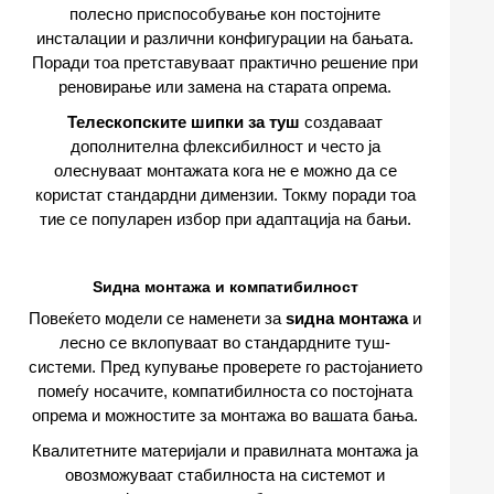
полесно приспособување кон постојните
инсталации и различни конфигурации на бањата.
Поради тоа претставуваат практично решение при
реновирање или замена на старата опрема.
Телескопските шипки за туш
создаваат
дополнителна флексибилност и често ја
олеснуваат монтажата кога не е можно да се
користат стандардни димензии. Токму поради тоа
тие се популарен избор при адаптација на бањи.
Ѕидна монтажа и компатибилност
Повеќето модели се наменети за
ѕидна монтажа
и
лесно се вклопуваат во стандардните туш-
системи. Пред купување проверете го растојанието
помеѓу носачите, компатибилноста со постојната
опрема и можностите за монтажа во вашата бања.
Квалитетните материјали и правилната монтажа ја
овозможуваат стабилноста на системот и