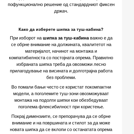
пофункционално решение од стандардниот фиксен
држач.
Како да изберете шипка за туш-кабина?
При изборот на
шипка за туш-кабина
важно е да
се обрне внимание на должината, квалитетот на
материјалот, начинот на монтажа и
компатибилноста со постојната опрема. Правилно
избраната шипка треба да овозможи лесно
прилагодување на висината и долготрајна работа
без проблеми.
Во помали бањи често се користат покомпактни
модели, а поголемите туш-зони овозможуваат
монтажа на подолги шипки кои обезбедуваат
поголема флексибилност при користење.
Покрај димензиите, се препорачува да се обрне
внимание и на површината и стилот за да може
новата шипка да се вклопи со останатата опрема