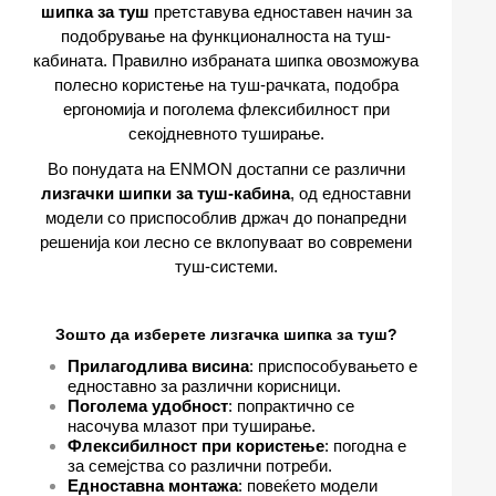
шипка за туш
претставува едноставен начин за
подобрување на функционалноста на туш-
кабината. Правилно избраната шипка овозможува
полесно користење на туш-рачката, подобра
ергономија и поголема флексибилност при
секојдневното туширање.
Во понудата на ENMON достапни се различни
лизгачки шипки за туш-кабина
, од едноставни
модели со приспособлив држач до понапредни
решенија кои лесно се вклопуваат во современи
туш-системи.
Зошто да изберете лизгачка шипка за туш?
Прилагодлива висина
: приспособувањето e
едноставно за различни корисници.
Поголема удобност
: попрактично се
насочува млазот при туширање.
Флексибилност при користење
: погодна е
за семејства со различни потреби.
Едноставна монтажа
: повеќето модели