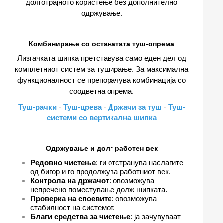
долготрајното користење без дополнително
одржување.
Комбинирање со останатата туш-опрема
Лизгачката шипка претставува само еден дел од
комплетниот систем за туширање. За максимална
функционалност се препорачува комбинација со
соодветна опрема.
Туш-рачки
·
Туш-црева
·
Држачи за туш
·
Туш-
системи со вертикална шипка
Одржување и долг работен век
Редовно чистење
: ги отстранува наслагите
од бигор и го продолжува работниот век.
Контрола на држачот
: овозможува
непречено поместување долж шипката.
Проверка на споевите
: овозможува
стабилност на системот.
Благи средства за чистење
: ја зачувуваат