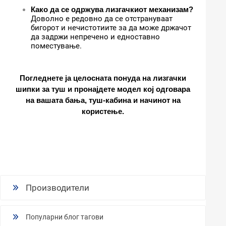
Како да се одржува лизгачкиот механизам?
Доволно е редовно да се отстрануваат
бигорот и нечистотиите за да може држачот
да задржи непречено и едноставно
поместување.
Погледнете ја целосната понуда на лизгачки
шипки за туш и пронајдете модел кој одговара
на вашата бања, туш-кабина и начинот на
користење.
Производители
Популарни блог тагови