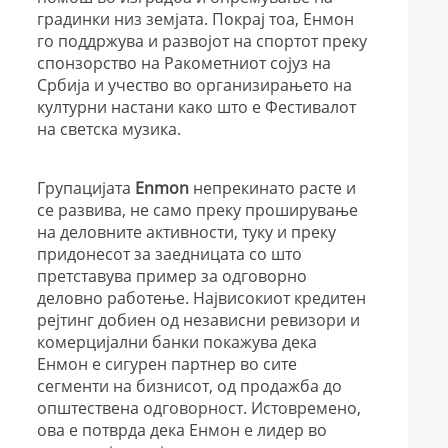
градинки низ земјата. Покрај тоа, Енмон
го поддржува и развојот на спортот преку
спонзорство на Ракометниот сојуз на
Србија и учество во организирањето на
културни настани како што е Фестивалот
на светска музика.
Групацијата
Enmon
непрекинато расте и
се развива, не само преку проширување
на деловните активности, туку и преку
придонесот за заедницата со што
претставува пример за одговорно
деловно работење. Највисокиот кредитен
рејтинг добиен од независни ревизори и
комерцијални банки покажува дека
Енмон е сигурен партнер во сите
сегменти на бизнисот, од продажба до
општествена одговорност. Истовремено,
ова е потврда дека Енмон е лидер во