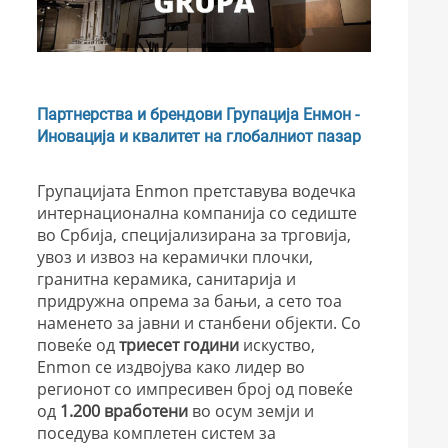
Партнерства и брендови Групација Енмон -
Иновација и квалитет на глобалниот пазар
Групацијата Enmon претставува водечка
интернационална компанија со седиште
во Србија, специјализирана за трговија,
увоз и извоз на керамички плочки,
гранитна керамика, санитарија и
придружна опрема за бањи, а сето тоа
наменето за јавни и станбени објекти. Со
повеќе од
триесет години
искуство,
Enmon се издвојува како лидер во
регионот со импресивен број од повеќе
од
1.200
вработени
во осум земји и
поседува комплетен систем за