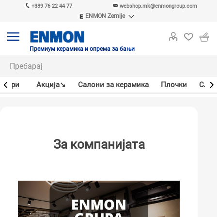
+389 76 22 44 77
webshop.mk@enmongroup.com
ENMON Zemlje
ENMON SRB
ENMON BIH
ENMON HR
Премиум керамика и опрема за бањи
ENMON MKD
јлери
Акцијa↘
Салони за керамика
Плочки
Слав
За компанијата