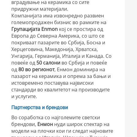
вградување на керамика со сите
придружни материјали.
Компанијата има извонредно развиен
големопродажен бизнис во рамките на
Групацијата Enmon
кој се простира од
Европа до Северна Америка, со што се
покриваат пазарите во Србија, Босна и
Херцеговина, Македонија, Хрватска,
Унгарија, Германија, Италија и Канада. Со
повеќе од
50 салони
во Србија и повеќе
од
80 во регионот
, Енмон доминира на
пазарот на керамика и опрема за бањи и
истовремено поставува највисоки
стандарди во квалитетот на производите
и услугите.
Партнерства и брендови
Во соработка со најголемите светски
брендови,
Енмон
нуди широк спектар на
модели на плочки кои ги следат најновите