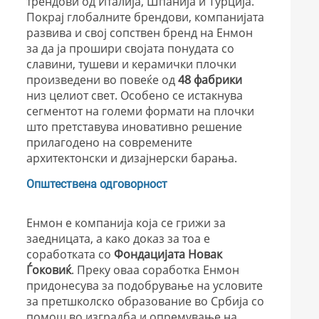
трендови од Италија, Шпанија и Турција.
Покрај глобалните брендови, компанијата
развива и свој сопствен бренд на Енмон
за да ја прошири својата понудата со
славини, тушеви и керамички плочки
произведени во повеќе од
48 фабрики
низ целиот свет. Особено се истакнува
сегментот на големи формати на плочки
што претставува иновативно решение
прилагодено на современите
архитектонски и дизајнерски барања.
Општествена одговорност
Енмон е компанија која се грижи за
заедницата, а како доказ за тоа е
соработката со
Фондацијата Новак
Ѓоковиќ
. Преку оваа соработка Енмон
придонесува за подобрување на условите
за претшколско образование во Србија со
помош во изградба и опремување на