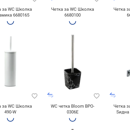
а за WC Школка
Четка за WC Школка
Четка 
амика 6680165
6680100
6
а за WC Школка
WC четка Bloom BPO-
Четка 
490-W
0306E
Ѕиднa