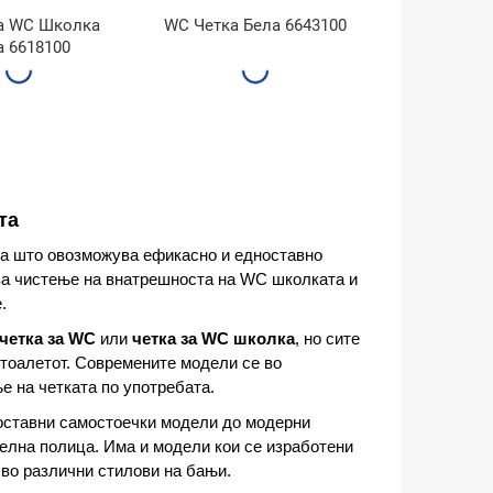
за WC Школка
WC Четка Бела 6643100
а 6618100
та
ма што овозможува ефикасно и едноставно
 за чистење на внатрешноста на WC школката и
.
четка за WC
или
четка за WC школка
, но сите
 тоалетот. Современите модели се во
е на четката по употребата.
ноставни самостоечки модели до модерни
телна полица. Има и модели кои се изработени
 во различни стилови на бањи.