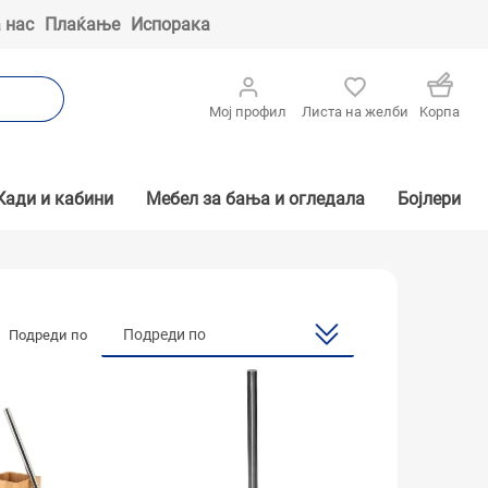
 нас
Плаќање
Испорака
Мој профил
Листа на желби
Kорпа
Кади и кабини
Мебел за бања и огледала
Бојлери
Подреди по