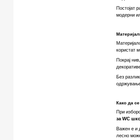
Постојат р
модерни и
Материјал
Материјало
користат м
Покрај нив
декоративе
Без разлик
одржување 
Како да с
При изборо
за WC шк
Важен е и 
лесно може