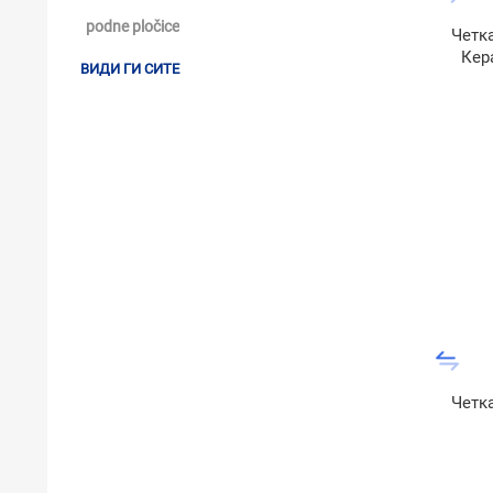
podne pločice
Четк
Кер
ВИДИ ГИ СИТЕ
Четк