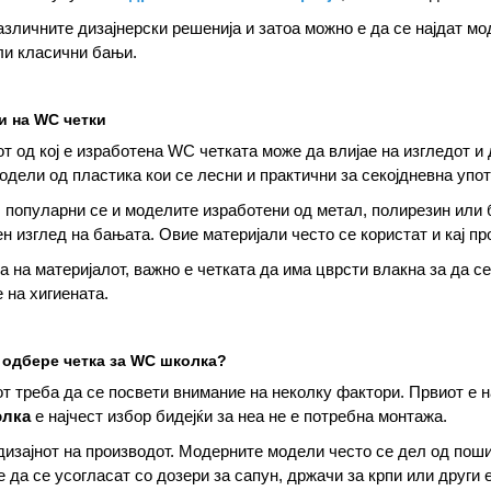
азличните дизајнерски решенија и затоа можно е да се најдат м
ли класични бањи.
и на WC четки
т од кој е изработена WC четката може да влијае на изгледот и 
одели од пластика кои се лесни и практични за секојдневна упо
, популарни се и моделите изработени од метал, полирезин или 
н изглед на бањата. Овие материјали често се користат и кај пр
а на материјалот, важно е четката да има цврсти влакна за да 
на хигиената.
е одбере четка за WC школка?
т треба да се посвети внимание на неколку фактори. Првиот е 
олка
е најчест избор бидејќи за неа не е потребна монтажа.
дизајнот на производот. Модерните модели често се дел од поши
 да се усогласат со дозери за сапун, држачи за крпи или други