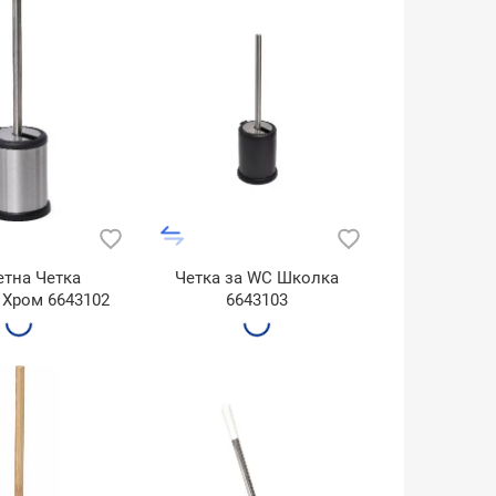
етна Четка
Четка за WC Школка
 Хром 6643102
6643103