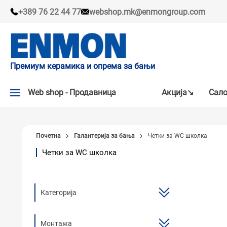
+389 76 22 44 77
webshop.mk@enmongroup.com
Премиум керамика и опрема за бањи
Web shop - Продавница
Акцијa↘
Сало
АКЦИЈA↘
Почетна
Галантерија за бања
Четки за WC школка
НАШИ ПРЕПОРАКИ
Четки за WC школка
ПЛОЧКИ
СЛАВИНИ
Категорија
КАДИ И КАБИНИ
САНИТАРИЈА
Монтажа