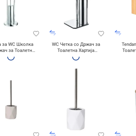
а за WC Школка
WC Четка со Држач за
Tendan
жач зa Тоалетна
Тоалетна Хартија
Тоале
ја Стоечка 410-S
Стоечка 421
6