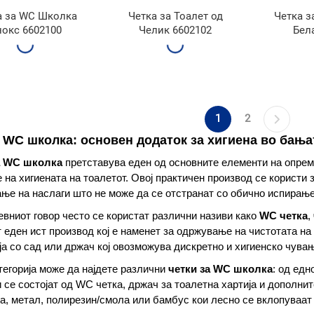
а за WC Школка
Четка за Тоалет од
Четка 
окс 6602100
Челик 6602102
Бел
1
2
а WC школка: основен додаток за хигиена во бања
а WC школка
претставува еден од основните елементи на опре
на хигиената на тоалетот. Овој практичен производ се користи
ње на наслаги што не може да се отстранат со обично испирање
евниот говор често се користат различни називи како
WC четка
,
 еден ист производ кој е наменет за одржување на чистотата на
а со сад или држач кој овозможува дискретно и хигиенско чувањ
тегорија може да најдете различни
четки за WC школка
: од ед
 се состојат од WC четка, држач за тоалетна хартија и дополни
а, метал, полирезин/смола или бамбус кои лесно се вклопуваат