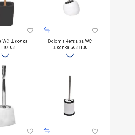
за WC Школкa
Dolomit Четка за WC
6110103
Школка 6631100