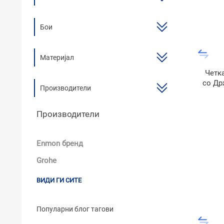
ТУШЕВИ
Бои
МЕБЕЛ ЗА БАЊА И ОГЛЕДАЛА
ГАЛАНТЕРИЈА ЗА БАЊА
Материјал
Четк
БОЈЛЕРИ
со Др
Производители
Харти
ЛАЈСНИ ЗА ПЛОЧКИ
Производители
МАТЕРИЈАЛИ ЗА ВГРАДУВАЊЕ НА КЕРАМИКА
АЛАТ ЗА КЕРАМИКА
Enmon бренд
ОДВОД НА ВОДА
Grohe
СИТЕ ПРОИЗВОДИ
ВИДИ ГИ СИТЕ
Популарни блог тагови