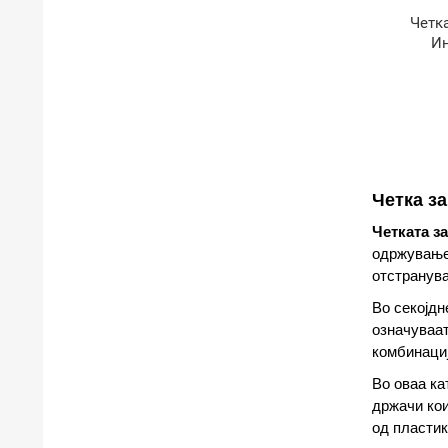
Четк
Ин
Четка з
Четката з
одржување 
отстранува
Во секојдн
означуваат
комбинациј
Во оваа ка
држачи кои
од пластик