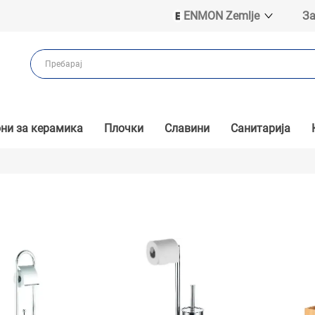
ENMON Zemlje
За
ENMON SRB
ENMON BIH
ENMON HR
ENMON MKD
ни за керамика
Плочки
Славини
Санитарија