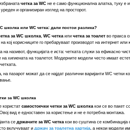
избраната
четка за WC
не е само функционална алатка, туку е и
 уреден и организиран изглед на просторот.
WC школка или WC четка: дали постои разлика?
четка за WC школка
,
WC четка
или
четка за тоалет
во пракса о
 на кој корисниците го пребаруваат производот на интернет или к
а на називот, функцијата е иста: четката служи за ефикасно ч
на хигиената на тоалетот. Модерните модели често имаат естет
четката.
, на пазарот можат да се најдат различни варијанти WC четки ко
ување.
тки за WC школка
е користат
самостоечки четки за WC школка
кои се во пакет с
Овој вид е едноставен за користење и не е потребна монтажа.
јанта се
држачите за WC четка
кои во суштина се комбинација 
сто вклучуваат и
држач за тоалетна хартија
, а некои модели и