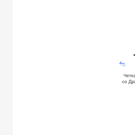
Четк
со Др
Харт