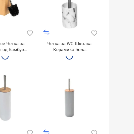
ce Четка за
Четка за WC Школка
т од Бамбус
Керамика Бела
612195
6682602