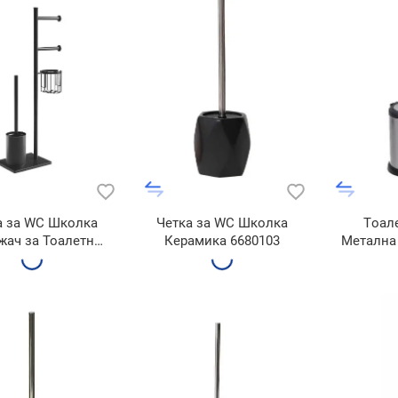
а за WC Школка
Четка за WC Школка
Tоал
жач зa Тоалетна
Керамика 6680103
Метална
ија Стоечка WT-
813-B