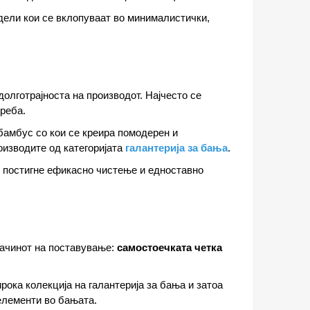
одели кои се вклопуваат во минималистички,
долготрајноста на производот. Најчесто се
треба.
бамбус со кои се креира помодерен и
оизводите од категоријата
галантерија за бања
.
се постигне ефикасно чистење и едноставно
начинот на поставување:
самостоечката четка
рока колекција на галантерија за бања и затоа
 елементи во бањата.