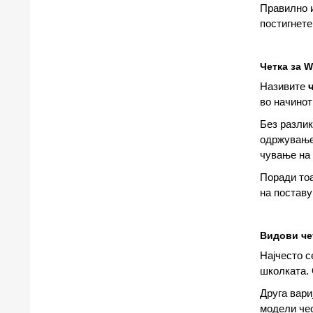
Правилно 
постигнете
Четка за 
Називите
во начинот
Без разлик
одржување 
чување на 
Поради тоа
на постав
Видови че
Најчесто с
школката. 
Друга вари
модели че