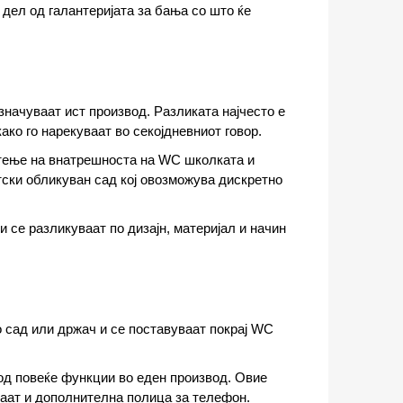
 дел од галантеријата за бања со што ќе
значуваат ист производ. Разликата најчесто е
ако го нарекуваат во секојдневниот говор.
истење на внатрешноста на WC школката и
ски обликуван сад кој овозможува дискретно
и се разликуваат по дизајн, материјал и начин
о сад или држач и се поставуваат покрај WC
од повеќе функции во еден производ. Овие
маат и дополнителна полица за телефон.