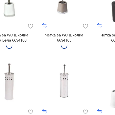
а за WC Школка
Четка за WC Школка
Четка 
 Бела 6634100
6634165
6