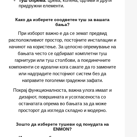
Туш опрема
: црева, колена, одливи и други
придружни елементи.
Како да изберете соодветен туш за вашата
бања?
При изборот важно е да се земат предвид
расположливиот простор, постојните инсталации и
начинот на користење. За целосно опремување на
бањата често се одбираат комплетни туш
гарнитури или туш столбови, а поединечните
компоненти се идеални кога сакате да го замените
или надградите постојниот систем без да
направите поголеми градежни зафати.
Покрај функционалноста, важна улога имаат и
дизајнот, површината и усогласеноста со
останатата опрема во бањата за да може
просторот да изгледа складно и модерно.
Зошто да изберете тушеви од понудата на
ENMON?