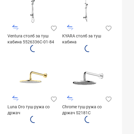
Ventura столб за туш
KYARA столб за туш
кабина 5526336C-01-84
кабина
Luna Oro туш ружа со
Chrome туш ружа со
држач
држач S2181C