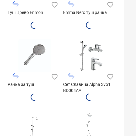
Туш Црево Enmon
Emma Nero туш рачка
Рачка за туш
Сет Славина Alpha 3vo1
BD004AA