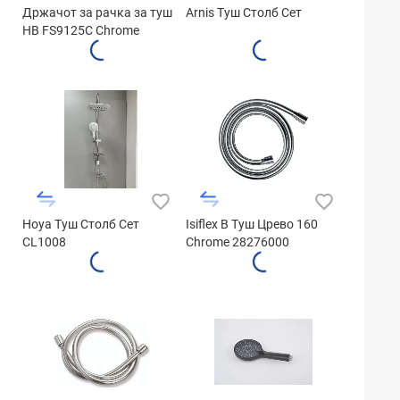
Држачот за рачка за туш
Arnis Туш Столб Сет
HB FS9125C Chrome
Hoya Туш Столб Сет
Isiflex B Туш Црево 160
CL1008
Chrome 28276000