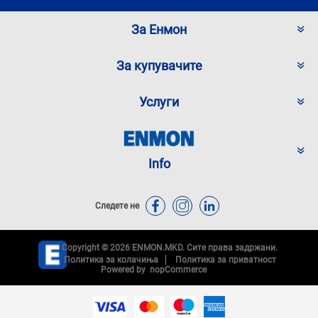
За Енмон
За купувачите
Услуги
Info
Следете не
Copyright © 2026 ENMON.MKD. Сите права задржани.
Политика за колачиња
Политика за приватност
Powered by
nopCommerce