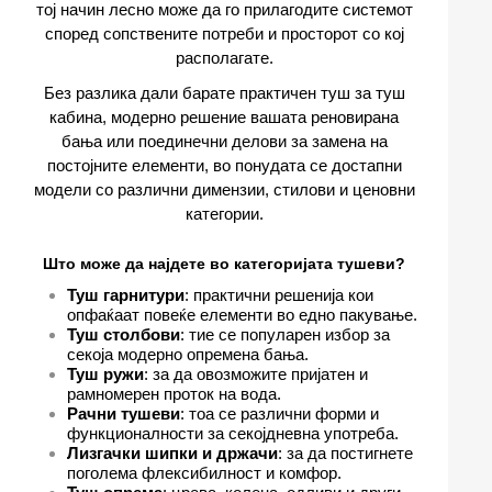
тој начин лесно може да го прилагодите системот
според сопствените потреби и просторот со кој
располагате.
Без разлика дали барате практичен туш за туш
кабина, модерно решение вашата реновирана
бања или поединечни делови за замена на
постојните елементи, во понудата се достапни
модели со различни димензии, стилови и ценовни
категории.
Што може да најдете во категоријата тушеви?
Туш гарнитури
: практични решенија кои
опфаќаат повеќе елементи во едно пакување.
Туш столбови
: тие се популарен избор за
секоја модерно опремена бања.
Туш ружи
: за да овозможите пријатен и
рамномерен проток на вода.
Рачни тушеви
: тоа се различни форми и
функционалности за секојдневна употреба.
Лизгачки шипки и држачи
: за да постигнете
поголема флексибилност и комфор.