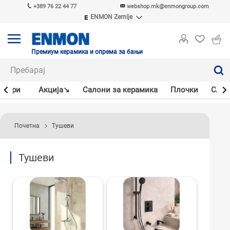
+389 76 22 44 77
webshop.mk@enmongroup.com
ENMON Zemlje
ENMON SRB
ENMON BIH
ENMON HR
Премиум керамика и опрема за бањи
ENMON MKD
јлери
Акцијa↘
Салони за керамика
Плочки
Слав
Почетна
Тушеви
Тушеви