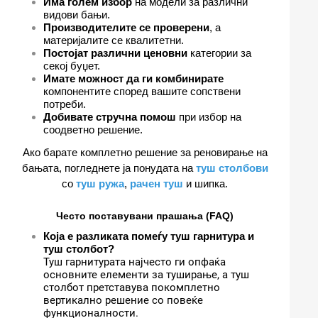
Има голем избор
на модели за различни
видови бањи.
Производителите се проверени
, а
материјалите се квалитетни.
Постојат различни ценовни
категории за
секој буџет.
Имате можност да ги комбинирате
компонентите според вашите сопствени
потреби.
Добивате стручна помош
при избор на
соодветно решение.
Ако барате комплетно решение за реновирање на
бањата, погледнете ја понудата на
туш столбови
со
туш ружа
,
рачен туш
и шипка.
Често поставувани прашања (FAQ)
Која е разликата помеѓу туш гарнитура и
туш столбот?
Туш гарнитурата најчесто ги опфаќа
основните елементи за туширање, а туш
столбот претставува покомплетно
вертикално решение со повеќе
функционалности.