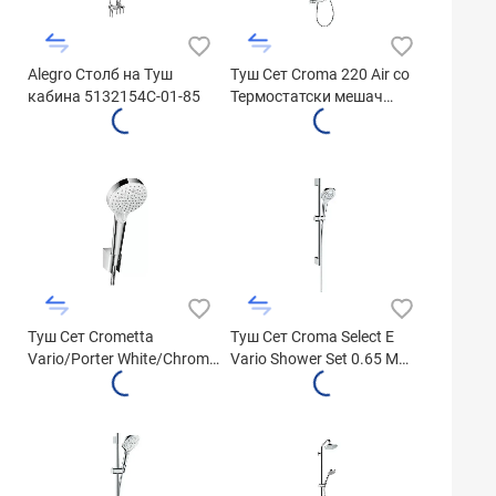
Alegro Столб на Туш
Туш Сет Croma 220 Air со
кабина 5132154C-01-85
Термостатски мешач
27185000
Туш Сет Crometta
Туш Сет Croma Select E
Vario/Porter White/Chrome
Vario Shower Set 0.65 M
Shower Hose 1600mm
26582400
26692400