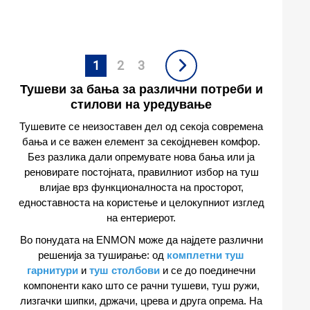
1
2
3
Тушеви за бања за различни потреби и
стилови на уредување
Тушевите се неизоставен дел од секоја современа
бања и се важен елемент за секојдневен комфор.
Без разлика дали опремувате нова бања или ја
реновирате постојната, правилниот избор на туш
влијае врз функционалноста на просторот,
едноставноста на користење и целокупниот изглед
на ентериерот.
Во понудата на ENMON може да најдете различни
решенија за туширање: од
комплетни туш
гарнитури
и
туш столбови
и се до поединечни
компоненти како што се рачни тушеви, туш ружи,
лизгачки шипки, држачи, црева и друга опрема. На