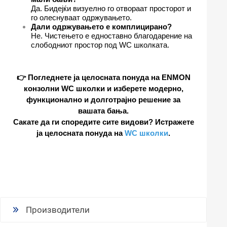
Да. Бидејќи визуелно го отвораат просторот и
го олеснуваат одржувањето.
Дали одржувањето е комплицирано?
Не. Чистењето е едноставно благодарение на
слободниот простор под WC школката.
👉 Погледнете ја целосната понуда на ENMON
конзолни WC школки и изберете модерно,
функционално и долготрајно решение за
вашата бања.
Сакате да ги споредите сите видови? Истражете
ја целосната понуда на
WC школки
.
Производители