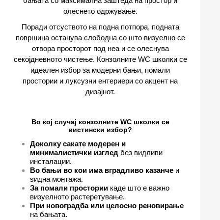
бањата со максимална заштеда на простор и
олеснето одржување.
Поради отсуството на подна потпора, подната
површина останува слободна со што визуелно се
отвора просторот под неа и се олеснува
секојдневното чистење. Конзолните WC школки се
идеален избор за модерни бањи, помали
простории и луксузни ентериери со акцент на
дизајнот.
Во кој случај конзолните WC школки се
вистински избор?
Доколку сакате модерен и
минималистички изглед
без видливи
инсталации.
Во бањи во кои има вградливо казанче
и
ѕидна монтажа.
За помали простории
каде што е важно
визуелното растеретување.
При новоградба или целосно реновирање
на бањата.