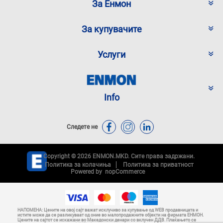
За Енмон
За купувачите
Услуги
Info
Следете не
Copyright © 2026 ENMON.MKD. Сите права задржани.
Политика за колачиња
Политика за приватност
Powered by
nopCommerce
НАПОМЕНА: Цените на овој сајт важат исклучиво за купување од WEB продавницата и
истите може да се разликуваат од оние во малопродажните објекти на фирмата ЕНМОН.
Цените на сајтот се искажани во Македонски денари со вклучен ДДВ. Плаќањето се