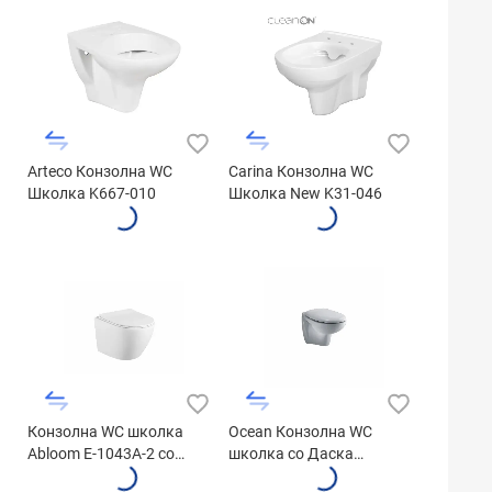
Arteco Конзолна WC
Carina Конзолна WC
Школка K667-010
Школка New K31-046
Конзолна WC школка
Ocean Конзолна WC
Abloom E-1043A-2 со
школка со Даска
даска бела
W707301