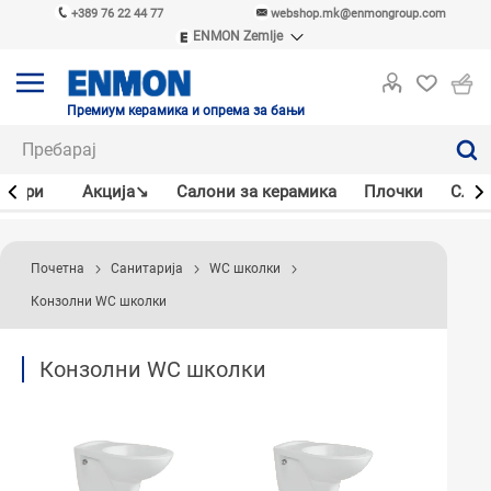
+389 76 22 44 77
webshop.mk@enmongroup.com
ENMON Zemlje
ENMON SRB
ENMON BIH
ENMON HR
Премиум керамика и опрема за бањи
ENMON MKD
јлери
Акцијa↘
Салони за керамика
Плочки
Слав
Почетна
Санитарија
WC школки
Конзолни WC школки
Конзолни WC школки