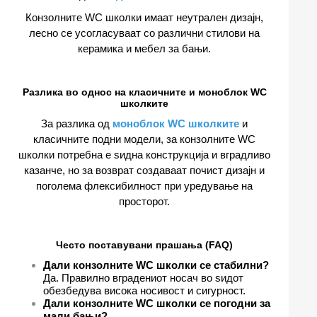
Конзолните WC школки имаат неутрален дизајн,
лесно се усогласуваат со различни стилови на
керамика и мебел за бањи.
Разлика во однос на класичните и моноблок WC
школките
За разлика од
моноблок WC школките
и
класичните подни модели, за конзолните WC
школки потребна е ѕидна конструкција и вградливо
казанче, но за возврат создаваат почист дизајн и
поголема флексибилност при уредување на
просторот.
Често поставувани прашања (FAQ)
Дали конзолните WC школки се стабилни?
Да. Правилно вградениот носач во ѕидот
обезбедува висока носивост и сигурност.
Дали конзолните WC школки се погодни за
мали бањи?