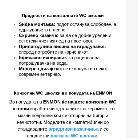
Предности на конзолните WC школки
Ѕидна монтажа:
подот останува слободен, а
одржувањето е лесно.
Скриено казанче:
за да се добие уреден и
естетски чист изглед на просторот.
Прилагодлива висина на вградување:
според потребите на корисникот.
Ефикасно испирање:
за рационална
потрошувачка на вода.
Модерен дизајн
кој се вклопува во секој
современ ентериер.
Конзолни WC школки во понудата на ENMON
Во понудата на
ENMON ќе најдете конзолни WC
школки
изработени од квалитетна керамика, со
мазни површини кои се отпорни на бигор и
нечистотии. Моделите се компатибилни со
стандардните
вградливи казанчиња
и со
соодветни
даски за WC школки
.