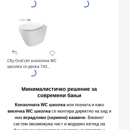
7510+108
S7001-405
City Oval сет конзолна WC
школка со даска 743
K701-104
Минималистичко решение за
современи бањи
Конзолната WC школка
или позната и како
висечка WC школка
се монтира директно на ѕид и
има
вградливо (скриено) казанче
. Ваквиот
систем овозможува чист и модерен изглед на