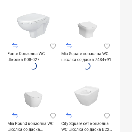
Fonte Kонзолна WC
Mia Square конзолна WC
Школка K08-027
школка со даска 7484+91
Mia Round конзолна WC
City Square сет конзолна
школка со даска
WC школка со даска B220