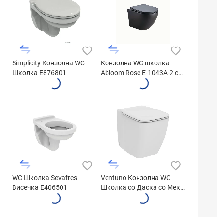
Simplicity Kонзолна WC
Конзолна WC школка
Школка E876801
Abloom Rose E-1043A-2 со
даска црна
WC Школка Sevafres
Ventuno Конзолна WC
Висечка E406501
Школка со Даска со Mеко
Затворање T320001