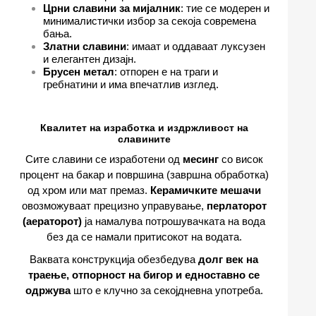
Црни славини за мијалник
: тие се модерен и
минималистички избор за секоја современа
бања.
Златни славини
: имаат и оддаваат луксузен
и елегантен дизајн.
Брусен метал
: отпорен е на траги и
гребнатини и има впечатлив изглед.
Квалитет на изработка и издржливост на
славините
Сите славини се изработени од
месинг
со висок
процент на бакар и површина (завршна обработка)
од хром или мат премаз.
Керамичките мешачи
овозможуваат прецизно управување,
перлаторот
(аераторот)
ја намалува потрошувачката на вода
без да се намали притисокот на водата.
Ваквата конструкција обезбедува
долг век на
траење, отпорност на бигор и едноставно се
одржува
што е клучно за секојдневна употреба.