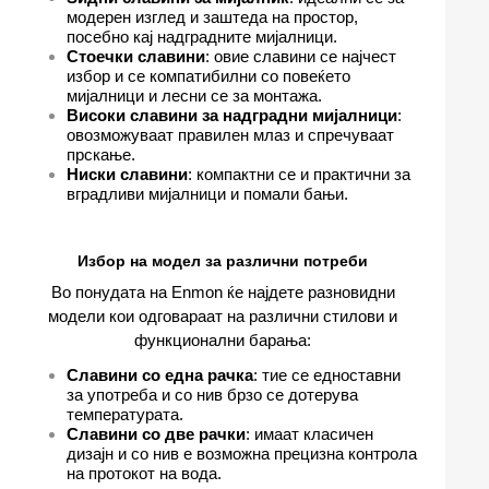
модерен изглед и заштеда на простор,
посебно кај надградните мијалници.
Стоечки славини
: овие славини се најчест
избор и се компатибилни со повеќето
мијалници и лесни се за монтажа.
Високи славини за надградни мијалници
:
овозможуваат правилен млаз и спречуваат
прскање.
Ниски славини
: компактни се и практични за
вградливи мијалници и помали бањи.
Избор на модел за различни потреби
Во понудата на Enmon ќе најдете разновидни
модели кои одговараат на различни стилови и
функционални барања:
Славини со една рачка
: тие се едноставни
за употреба и со нив брзо се дотерува
температурата.
Славини со две рачки
: имаат класичен
дизајн и со нив е возможна прецизна контрола
на протокот на вода.