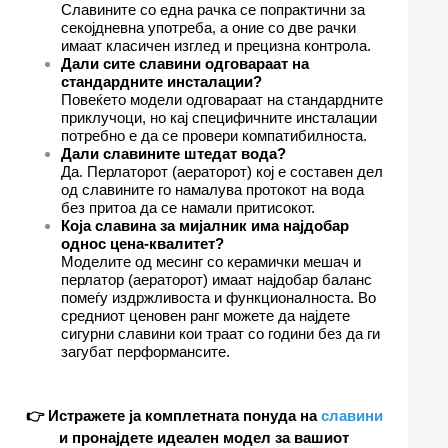
Славините со една рачка се попрактични за
секојдневна употреба, а оние со две рачки
имаат класичен изглед и прецизна контрола.
Дали сите славини одговараат на
стандардните инсталации?
Повеќето модели одговараат на стандардните
приклучоци, но кај специфичните инсталации
потребно е да се провери компатибилноста.
Дали славините штедат вода?
Да. Перлаторот (аераторот) кој е составен дел
од славините го намалува протокот на вода
без притоа да се намали притисокот.
Која славина за мијалник има најдобар
однос цена-квалитет?
Моделите од месинг со керамички мешач и
перлатор (аераторот) имаат најдобар баланс
помеѓу издржливоста и функционалноста. Во
средниот ценовен ранг можете да најдете
сигурни славини кои траат со години без да ги
загубат перформансите.
👉 Истражете ја комплетната понуда на
славини
и пронајдете идеален модел за вашиот