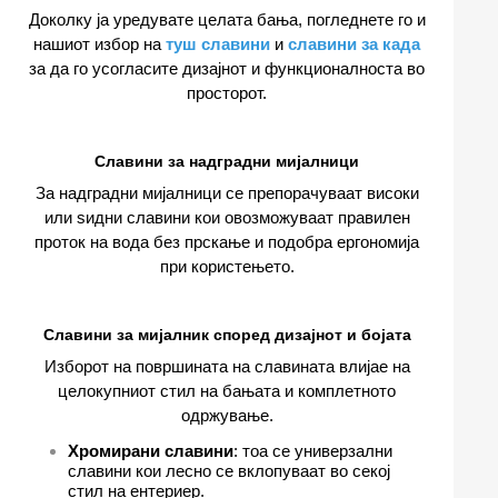
Доколку ја уредувате целата бања, погледнете го и
нашиот избор на
туш славини
и
славини за када
за да го усогласите дизајнот и функционалноста во
просторот.
Славини за надградни мијалници
За надградни мијалници се препорачуваат високи
или ѕидни славини кои овозможуваат правилен
проток на вода без прскање и подобра ергономија
при користењето.
Славини за мијалник според дизајнот и бојата
Изборот на површината на славината влијае на
целокупниот стил на бањата и комплетното
одржување.
Хромирани славини
: тоа се универзални
славини кои лесно се вклопуваат во секој
стил на ентериер.