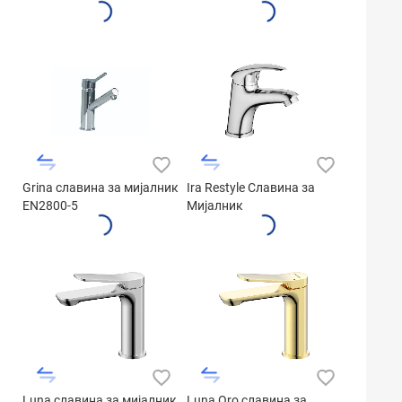
HB1442533BF
Grina славина за мијалник
Ira Restyle Славина за
EN2800-5
Мијалник
Luna славина за мијалник
Luna Oro славина за