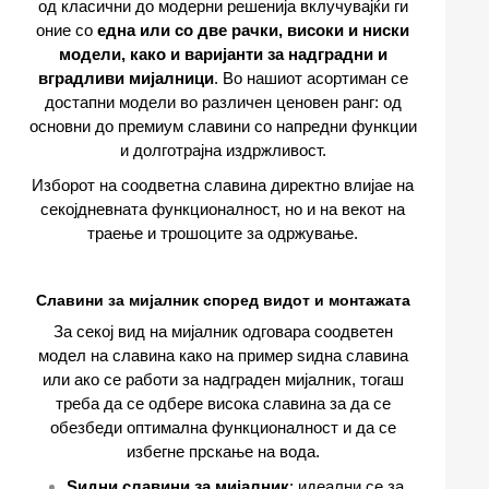
од класични до модерни решенија вклучувајќи ги
оние со
една или со две рачки, високи и ниски
модели, како и варијанти за надградни и
вградливи мијалници
. Во нашиот асортиман се
достапни модели во различен ценовен ранг: од
основни до премиум славини со напредни функции
и долготрајна издржливост.
Изборот на соодветна славина директно влијае на
секојдневната функционалност, но и на векот на
траење и трошоците за одржување.
Славини за мијалник според видот и монтажата
За секој вид на мијалник одговара соодветен
модел на славина како на пример ѕидна славина
или ако се работи за надграден мијалник, тогаш
треба да се одбере висока славина за да се
обезбеди оптимална функционалност и да се
избегне прскање на вода.
Ѕидни славини за мијалник
: идеални се за