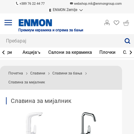
+389 76 22 44 77
webshop.mk@enmongroup.com
ENMON Zemlje
ENMON SRB
ENMON BIH
ENMON HR
Премиум керамика и опрема за бањи
ENMON MKD
јлери
Акцијa↘
Салони за керамика
Плочки
Слав
Почетна
Славини
Славини за бања
Славина за мијалник
Славина за мијалник