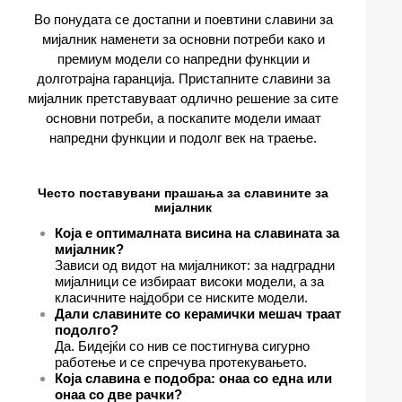
Во понудата се достапни и поевтини славини за
мијалник наменети за основни потреби како и
премиум модели со напредни функции и
долготрајна гаранција. Пристапните славини за
мијалник претставуваат одлично решение за сите
основни потреби, а поскапите модели имаат
напредни функции и подолг век на траење.
Често поставувани прашања за славините за
мијалник
Која е оптималната висина на славината за
мијалник?
Зависи од видот на мијалникот: за надградни
мијалници се избираат високи модели, а за
класичните најдобри се ниските модели.
Дали славините со керамички мешач траат
подолго?
Да. Бидејќи со нив се постигнува сигурно
работење и се спречува протекувањето.
Која славина е подобра: онаа со една или
онаа со две рачки?