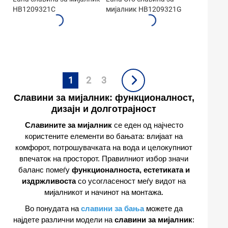
HB1209321C
мијалник HB1209321G
1
2
3
Славини за мијалник: функционалност,
дизајн и долготрајност
Славините за мијалник
се еден од најчесто
користените елементи во бањата: влијаат на
комфорот, потрошувачката на вода и целокупниот
впечаток на просторот. Правилниот избор значи
баланс помеѓу
функционалноста, естетиката и
издржливоста
со усогласеност меѓу видот на
мијалникот и начинот на монтажа.
Во понудата на
славини за бања
можете да
најдете различни модели на
славини за мијалник
: