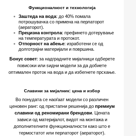
Функционалност и технологија
Заштеда на вода
: до 40% помала
потрошувачка со примена на перлаторот
(аераторот).
Прецизна контрола
: префинето дотерување
на температурата и протокот.
Отпорност на абење
: изработени се од
долготрајни материјали и површина.
Бонус совет
: за надградните мијалници одберете
повисоки или ѕидни модели за да добиете
оптимален проток на вода и да избегнете прскање.
Славини за мијалник: цена и избор
Во понудата се наоѓаат модели со различен
ценовен ранг: од пристапни решенија до
премиум
славини од реномирани брендови
. Цената
зависи од материјалот, видот на монтажа и
дополнителните функционалности како што е
термостатот или перлаторот (аераторот).