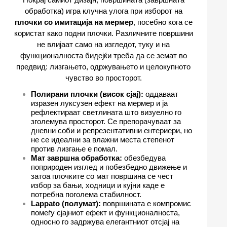
обработка) игра клучна улога при изборот на
плочки со имитација на мермер
, посебно кога се
користат како подни плочки. Различните површини
не влијаат само на изгледот, туку и на
функционалноста бидејќи треба да се земат во
предвид: лизгањето, одржувањето и целокупното
чувство во просторот.
Полирани плочки (висок сјај):
оддаваат
изразен луксузен ефект на мермер и ја
рефлектираат светлината што визуелно го
зголемува просторот. Се препорачуваат за
дневни соби и репрезентативни ентериери, но
не се идеални за влажни места степенот
против лизгање е помал.
Мат завршна обработка:
обезбедува
поприроден изглед и побезбедно движење и
затоа плочките со мат површина се чест
избор за бањи, ходници и кујни каде е
потребна поголема стабилност.
Lappato (полумат):
површината е компромис
помеѓу сјајниот ефект и функционалноста,
односно го задржува елегантниот отсјај на