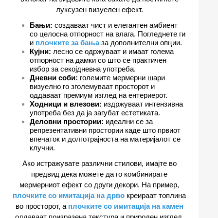
луксузен визуелен ефект.
Бањи:
создаваат чист и елегантен амбиент
со целосна отпорност на влага. Погледнете ги
и
плочките за бања
за дополнителни опции.
Кујни:
лесно се одржуваат и имаат голема
отпорност на дамки со што се практичен
избор за секојдневна употреба.
Дневни соби:
големите мермерни шари
визуелно го зголемуваат просторот и
оддаваат премиум изглед на ентериерот.
Ходници и влезови:
издржуваат интензивна
употреба без да ја загубат естетиката.
Деловни простории:
идеални се за
репрезентативни простории каде што првиот
впечаток и долготрајноста на материјалот се
клучни.
Ако истражувате различни стилови, имајте во
предвид дека можете да го комбинирате
мермерниот ефект со други декори. На пример,
плочките со имитација на дрво
креираат топлина
во просторот, а
плочките со имитација на камен
оддаваат поизразена текстура и природен изглед.