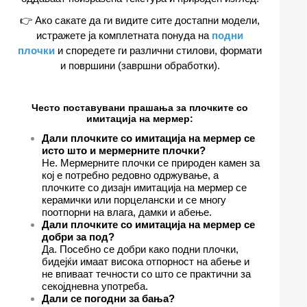
👉 Ако сакате да ги видите сите достапни модели,
истражете ја комплетната понуда на
подни
плочки
и споредете ги различни стилови, формати
и површини (завршни обработки).
Често поставувани прашања за плочките со
имитација на мермер:
Дали плочките со имитација на мермер се
исто што и мермерните плочки?
Не. Мермерните плочки се природен камен за
кој е потребно редовно одржување, а
плочките со дизајн имитација на мермер се
керамички или порцелански и се многу
поотпорни на влага, дамки и абење.
Дали плочките со имитација на мермер се
добри за под?
Да. Посебно се добри како подни плочки,
бидејќи имаат висока отпорност на абење и
не впиваат течности со што се практични за
секојдневна употреба.
Дали се погодни за бања?