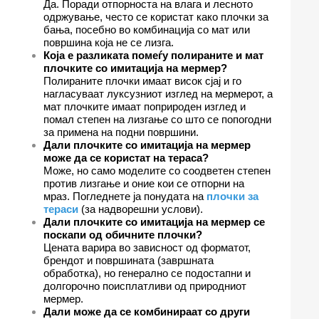
Да. Поради отпорноста на влага и лесното
одржување, често се користат како плочки за
бања, посебно во комбинација со мат или
површина која не се лизга.
Која е разликата помеѓу полираните и мат
плочките со имитација на мермер?
Полираните плочки имаат висок сјај и го
нагласуваат луксузниот изглед на мермерот, а
мат плочките имаат поприроден изглед и
помал степен на лизгање со што се попогодни
за примена на подни површини.
Дали плочките со имитација на мермер
може да се користат на тераса?
Може, но само моделите со соодветен степен
против лизгање и оние кои се отпорни на
мраз. Погледнете ја понудата на
плочки за
тераси
(за надворешни услови).
Дали плочките со имитација на мермер се
поскапи од обичните плочки?
Цената варира во зависност од форматот,
брендот и површината (завршната
обработка), но генерално се подостапни и
долгорочно поисплатливи од природниот
мермер.
Дали може да се комбинираат со други