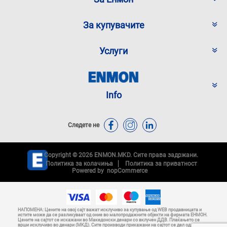
За купувачите
Услуги
Info
Следете не
Copyright © 2026 ENMON.MKD. Сите права задржани.
Политика за колачиња
Политика за приватност
Powered by
nopCommerce
НАПОМЕНА: Цените на овој сајт важат исклучиво за купување од WEB продавницата и
истите може да се разликуваат од оние во малопродажните објекти на фирмата ЕНМОН.
Цените на сајтот се искажани во Македонски денари со вклучен ДДВ. Плаќањето се
врши исклучиво во денари (МКД). Сите производи прикажани на сајтот се дел од нашата