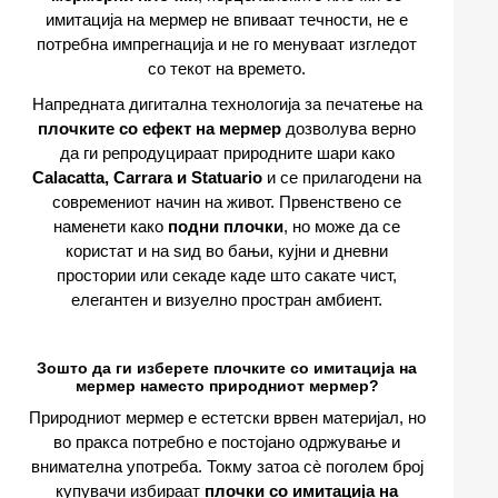
имитација на мермер не впиваат течности, не е
потребна импрегнација и не го менуваат изгледот
со текот на времето.
Напредната дигитална технологија за печатење на
плочките со ефект на мермер
дозволува верно
да ги репродуцираат природните шари како
Calacatta, Carrara и Statuario
и се прилагодени на
современиот начин на живот. Првенствено се
наменети како
подни плочки
, но може да се
користат и на ѕид во бањи, кујни и дневни
простории или секаде каде што сакате чист,
елегантен и визуелно простран амбиент.
Зошто да ги изберете плочките со имитација на
мермер наместо природниот мермер?
Природниот мермер е естетски врвен материјал, но
во пракса потребно е постојано одржување и
внимателна употреба. Токму затоа сè поголем број
купувачи избираат
плочки со имитација на