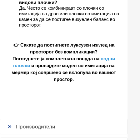
видови плочки?
Да. Често се комбинираат со плочки со
имитација на дрво или плочки со имитација на
камен за да се постигне визуелен баланс во
просторот.
👉 Сакате да постигнете луксузен изглед на
просторот без компликации?
Погледнете ја комплетната понуда на
подни
плочки
и пронајдете модел со имитација на
мермер кој совршено се вклопува во вашиот
простор.
Производители