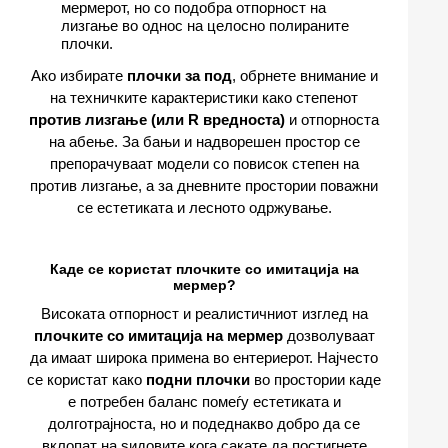
мермерот, но со подобра отпорност на
лизгање во однос на целосно полираните
плочки.
Ако избирате
плочки за под
, обрнете внимание и
на техничките карактеристики како степенот
против лизгање (или R вредноста)
и отпорноста
на абење. За бањи и надворешен простор се
препорачуваат модели со повисок степен на
против лизгање, а за дневните простории поважни
се естетиката и лесното одржување.
Каде се користат плочките со имитација на
мермер?
Високата отпорност и реалистичниот изглед на
плочките со имитација на мермер
дозволуваат
да имаат широка примена во ентериерот. Најчесто
се користат како
подни плочки
во простории каде
е потребен баланс помеѓу естетиката и
долготрајноста, но и подеднакво добро да се
вклопат на ѕидовите кога сакате да постигнете