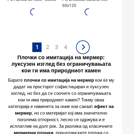
60x120
1
2
3
4
Плочки со имитација на мермер:
луксузен изглед без ограничувањата
кои ги има природниот камен
Барате
плочки со имитација на мермер
кои ќе му
дадат на просторот софистициран и луксузен
изглед, но без да се соочите со ограничувањата
кои ги има природниот камен? Токму оваа
категорија е наменета за оние кои сакаат
ефект на
мермер
, но со материјал кој има значително
поголема отпорност, лесно се одржува и е
исплатлив на долг рок. За разлика од класичните
мермерни плочки
, порцеланските плочки со