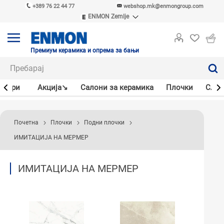
+389 76 22 44 77
webshop.mk@enmongroup.com
ENMON Zemlje
ENMON SRB
ENMON BIH
ENMON HR
Премиум керамика и опрема за бањи
ENMON MKD
јлери
Акцијa↘
Салони за керамика
Плочки
Слав
Почетна
Плочки
Подни плочки
ИМИТАЦИЈА НА МЕРМЕР
ИМИТАЦИЈА НА МЕРМЕР