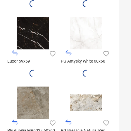
Luxor 59x59
PG Antysky White 60x60
PG Aurelia MP603F 60x60
PG Bresscia Natural Rec