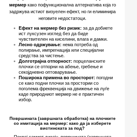
мермер
како пофункционална алтернатива која го
задржува истиот визуелен ефект, но ги елиминира
неговите недостатоци.
Ефект на мермер без ризик:
за да добиете
ист луксузен изглед без да биде
чувствителен на киселини, влага и дамки.
Лесно одржување:
нема потреба од
полирање, импрегнација или специјални
средства за чистење.
Долготрајна отпорност:
порцеланските
плочки се отпорни на абење, гребење и
секојдневно оптоварување.
Поширока примена во просторот:
погодни
се како подни плочки за простории со
поголема фреквенција на движење на луѓе
каде природниот мермер не е практичен
избор.
Површината (завршната обработка) на плочките
со имитација на мермер: како да ја изберете
вистинската за под?
Покрај самиот дизајн, површината (завршната