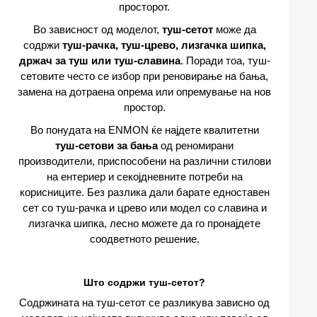
просторот.
Во зависност од моделот,
туш-сетот
може да
содржи
туш-рачка, туш-црево, лизгачка шипка,
држач за туш или туш-славина
. Поради тоа, туш-
сетовите често се избор при реновирање на бања,
замена на дотраена опрема или опремување на нов
простор.
Во понудата на ENMON ќе најдете квалитетни
туш-сетови за бања
од реномирани
производители, приспособени на различни стилови
на ентериер и секојдневните потреби на
корисниците. Без разлика дали барате едноставен
сет со туш-рачка и црево или модел со славина и
лизгачка шипка, лесно можете да го пронајдете
соодветното решение.
Што содржи туш-сетот?
Содржината на туш-сетот се разликува зависно од