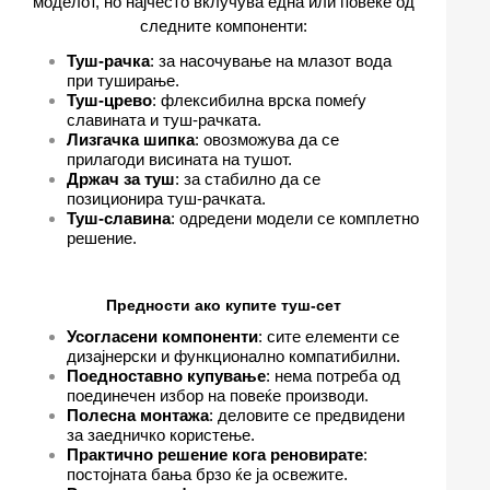
моделот, но најчесто вклучува една или повеќе од
следните компоненти:
Туш-рачка
: за насочување на млазот вода
при туширање.
Туш-црево
: флексибилна врска помеѓу
славината и туш-рачката.
Лизгачка шипка
: овозможува да се
прилагоди висината на тушот.
Држач за туш
: за стабилно да се
позиционира туш-рачката.
Туш-славина
: одредени модели се комплетно
решение.
Предности ако купите туш-сет
Усогласени компоненти
: сите елементи се
дизајнерски и функционално компатибилни.
Поедноставно купување
: нема потреба од
поединечен избор на повеќе производи.
Полесна монтажа
: деловите се предвидени
за заедничко користење.
Практично решение кога реновирате
:
постојната бања брзо ќе ја освежите.