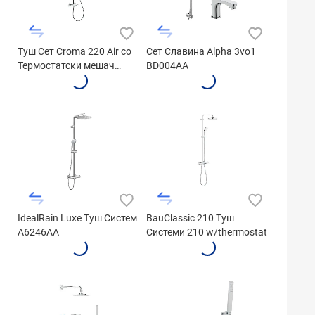
Туш Сет Croma 220 Air со
Сет Славина Alpha 3vo1
Термостатски мешач
BD004AA
27185000
IdealRain Luxe Туш Систем
BauClassic 210 Туш
A6246AA
Системи 210 w/thermostat