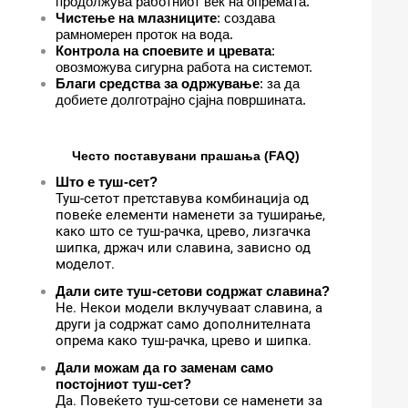
продолжува работниот век на опремата.
Чистење на млазниците
: создава
рамномерен проток на вода.
Контрола на споевите и цревата
:
овозможува сигурна работа на системот.
Благи средства за одржување
: за да
добиете долготрајно сјајна површината.
Често поставувани прашања (FAQ)
Што е туш-сет?
Туш-сетот претставува комбинација од
повеќе елементи наменети за туширање,
како што се туш-рачка, црево, лизгачка
шипка, држач или славина, зависно од
моделот.
Дали сите туш-сетови содржат славина?
Не. Некои модели вклучуваат славина, а
други ја содржат само дополнителната
опрема како туш-рачка, црево и шипка.
Дали можам да го заменам само
постојниот туш-сет?
Да. Повеќето туш-сетови се наменети за