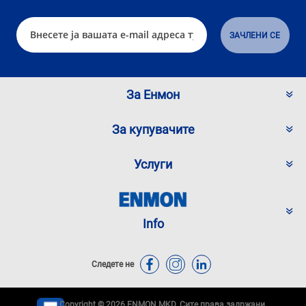
За Енмон
За купувачите
Услуги
Info
Следете не
Copyright © 2026 ENMON.MKD. Сите права задржани.