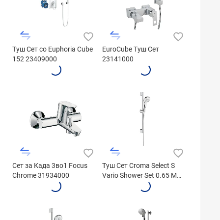
Туш Сет со Euphoria Cube
EuroCube Туш Сет
152 23409000
23141000
Сет за Када 3во1 Focus
Туш Сет Croma Select S
Chrome 31934000
Vario Shower Set 0.65 M
26562400