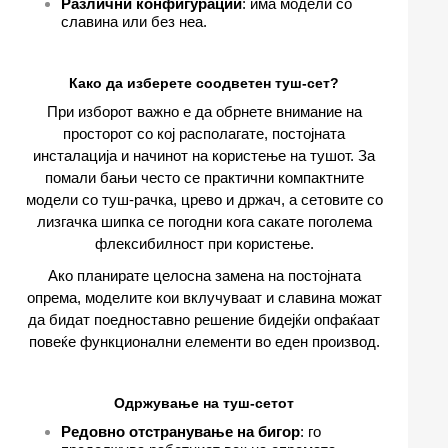
Различни конфигурации
: има модели со
славина или без неа.
Како да изберете соодветен туш-сет?
При изборот важно е да обрнете внимание на
просторот со кој располагате, постојната
инсталација и начинот на користење на тушот. За
помали бањи често се практични компактните
модели со туш-рачка, црево и држач, а сетовите со
лизгачка шипка се погодни кога сакате поголема
флексибилност при користење.
Ако планирате целосна замена на постојната
опрема, моделите кои вклучуваат и славина можат
да бидат поедноставно решение бидејќи опфаќаат
повеќе функционални елементи во еден производ.
Одржување на туш-сетот
Редовно отстранување на бигор
: го