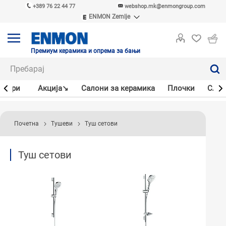
+389 76 22 44 77
webshop.mk@enmongroup.com
ENMON Zemlje
ENMON SRB
ENMON BIH
ENMON HR
Премиум керамика и опрема за бањи
ENMON MKD
јлери
Акцијa↘
Салони за керамика
Плочки
Слав
Почетна
Тушеви
Туш сетови
Туш сетови