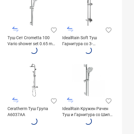
Туш Сет Crometta 100
IdealRain Soft Туш
Vario shower set 0.65 m
Гарнитура со 3-
26651400
Функционална Туш Рачка
B9415AA
Ceratherm Туш Група
IdealRain Кружен Рачен
A6037AA
Туш и Гарнитура со Шипка
B1761AA