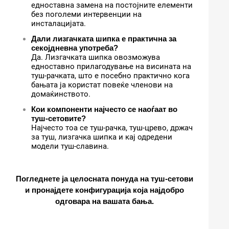
едноставна замена на постојните елементи
без поголеми интервенции на
инсталацијата.
Дали лизгачката шипка е практична за
секојдневна употреба?
Да. Лизгачката шипка овозможува
едноставно прилагодување на висината на
туш-рачката, што е посебно практично кога
бањата ја користат повеќе членови на
домаќинството.
Кои компоненти најчесто се наоѓаат во
туш-сетовите?
Најчесто тоа се туш-рачка, туш-црево, држач
за туш, лизгачка шипка и кај одредени
модели туш-славина.
Погледнете ја целосната понуда на туш-сетови
и пронајдете конфигурација која најдобро
одговара на вашата бања.