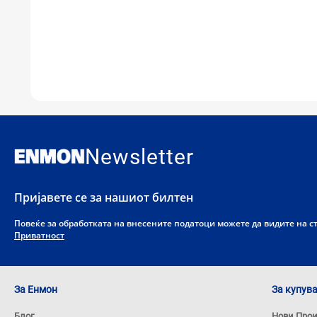
Newsletter
Пријавете се за нашиот билтен
Повеќе за обработката на внесените податоци можете да видите на 
Приватност
За Енмон
За купув
Блог
Нови Про