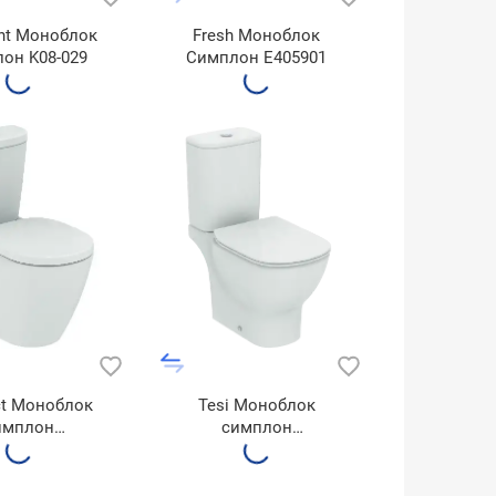
ent Моноблок
Fresh Моноблок
он K08-029
Симплон E405901
ct Моноблок
Tesi Моноблок
имплон
симплон
E712701+E803601
T356701+T352701+T008701