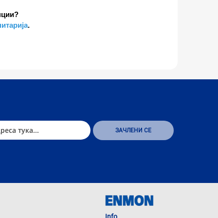
пции?
нитарија
.
Info