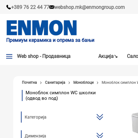
+389 76 22 44 77
webshop.mk@enmongroup.com
Премиум керамика и опрема за бањи
Web shop - Продавница
Акцијa↘
Сало
АКЦИЈA↘
Почетна
Санитарија
Моноблоци
Моноблок симплон W
НАШИ ПРЕПОРАКИ
Моноблок симплон WC школки
(одвод во под)
ПЛОЧКИ
СЛАВИНИ
Категорија
КАДИ И КАБИНИ
САНИТАРИЈА
Димензија