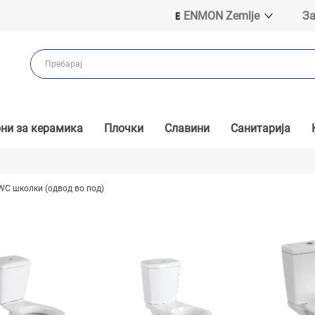
ENMON Zemlje
За
ENMON SRB
ENMON BIH
ENMON HR
ENMON MKD
ни за керамика
Плочки
Славини
Санитарија
C школки (одвод во под)