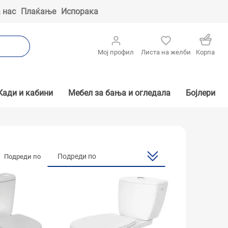
 нас
Плаќање
Испорака
Мој профил
Листа на желби
Kорпа
Кади и кабини
Мебел за бања и огледала
Бојлери
Подреди по