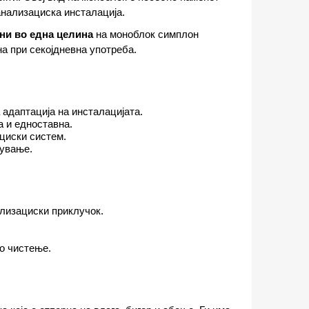
анализациска инсталација.
ни во една целина
на моноблок симплон
а при секојдневна употреба.
 адаптација на инсталацијата.
а и едноставна.
циски систем.
ување.
лизациски приклучок.
.
о чистење.