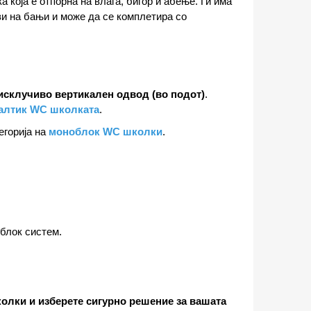
оја е отпорна на влага, бигор и абење. Ги има
ви на бањи и може да се комплетира со
склучиво вертикален одвод (во подот)
.
алтик WC школката
.
егорија на
моноблок WC школки
.
облок систем.
лки и изберете сигурно решение за вашата