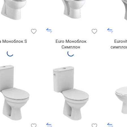
fa Моноблок S
Euro Моноблок
Eurov
Симплон
симплон
V