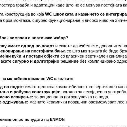
 постара градба и адаптации каде што не се менува постојната к
а конструкција во која
WC школката и казанчето се интегрира
 брза монтажа, сигурно функционирање и високо ниво на хигиен
блок симплон е вистински избор?
лку имате одвод во подот
и сакате да избегнете дополнителна
реновирање на постојната бања
со што монтажата ќе биде брз
мејни куќи и постари објекти
со класичен вертикален канализа
сакате
сигурно и долготрајно решение
без комплицирано одрж
 на моноблок симплон WC школките
д во подот:
имаат целосна компатибилност со вертикален кана
лна и робусна конструкција:
погодна за секојдневна употреба
асно испирање:
за рационална потрошувачка на вода.
о одржување:
мазните керамички површини овозможуваат лесн
симплон во понудата на ENMON