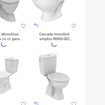
it Моноблок
Cascada monoblok
 со сс даска
simplon RR003-002
337301
K100-207