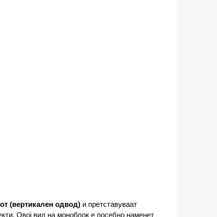
от (вертикален одвод)
и претставуваат
екти. Овој вид на моноблок е посебно наменет