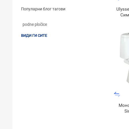
Ulyss
Популарни блог тагови
Сим
podne pločice
ВИДИ ГИ СИТЕ
Моно
Si