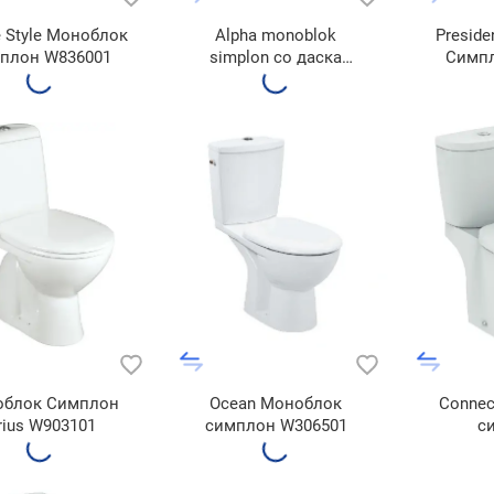
e Style Моноблок
Alpha monoblok
Presid
плон W836001
simplon со даска
Симпл
W835801
блок Симплон
Ocean Моноблок
Conne
rius W903101
симплон W306501
с
E785601+