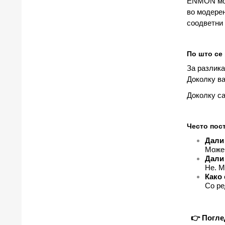
ENMON моно
во модерен
соодветни
По што се
За разлика
Доколку в
Доколку са
Често пос
Дали
Може 
Дали
Не. М
Како
Со ре
👉 Погле