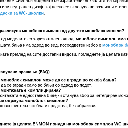
блок симплон моделите се изработени од квалитетна керамика к
 или неутрален дизајн кој лесно се вклопува во различни стило
даски за WC-школки
.
 разликува моноблок симплон од другите моноблок модели?
 од моделите со хоризонтален одвод,
моноблок симплон има и
ашата бања има одвод во ѕид, посоодветен избор е
моноблок б
кате преглед на сите достапни видови, погледнете ја целата кат
тавувани прашања (FAQ)
 моноблок симплон може да се вгради во секоја бања?
да се вгради само во бањи со одвод во подот.
 монтажата е комплицирана?
онтажата е едноставна бидејќи станува збор за интегриран мон
 се одржува моноблок симплон?
довно чистење со благи средства, без абразиви.
днете ја целата ENMON понуда на моноблок симплон WC шко