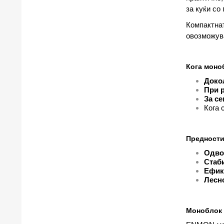
за куќи со
Компактнат
овозможува
Кога моно
Доко
При 
За се
Кога 
Предности
Одво
Стаби
Ефик
Лесн
Моноблок 