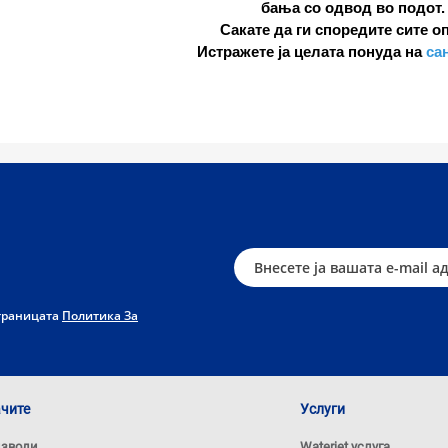
бања со одвод во подот.
Сакате да ги споредите сите о
Истражете ја целата понуда на
са
страницата
Политика За
ачите
Услуги
изводи
Waterjet услуга