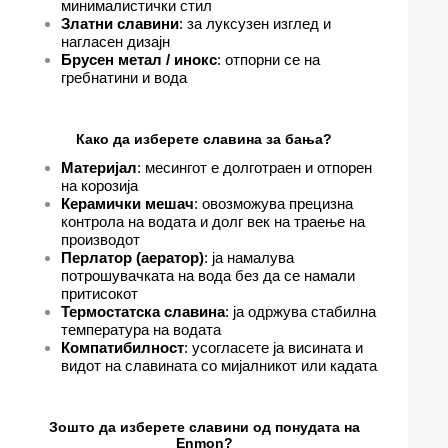
минималистички стил
Златни славини
: за луксузен изглед и
нагласен дизајн
Брусен метал / инокс
: отпорни се на
гребнатини и вода
Како да изберете славина за бања?
Материјал
: месингот е долготраен и отпорен
на корозија
Керамички мешач
: овозможува прецизна
контрола на водата и долг век на траење на
производот
Перлатор (аератор)
: ја намалува
потрошувачката на вода без да се намали
притисокот
Термостатска славина
: ја одржува стабилна
температура на водата
Компатибилност
: усогласете ја висината и
видот на славината со мијалникот или кадата
Зошто да изберете славини од понудата на
Enmon?