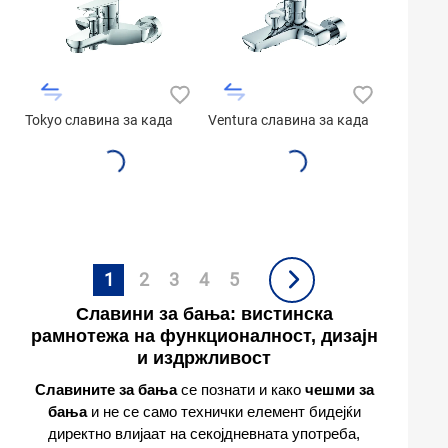
Tokyo славина за када
Ventura славина за када
1
2
3
4
5
Славини за бања: вистинска
рамнотежа на функционалност, дизајн
и издржливост
Славините за бања
се познати и како
чешми за
бања
и не се само технички елемент бидејќи
директно влијаат на секојдневната употреба,