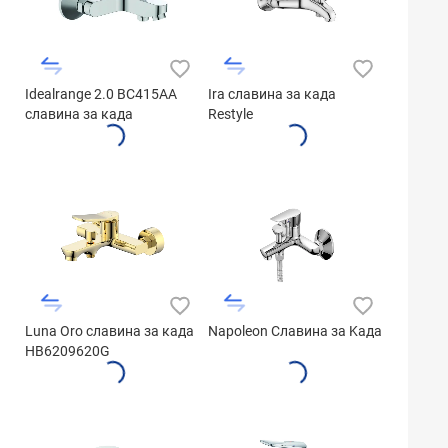
Idealrange 2.0 BC415AA
Ira славина за када
славина за када
Restyle
Luna Oro славина за када
Napoleon Славина за Kада
HB6209620G