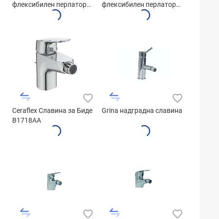
флексибилен перлатор
флексибилен перлатор
(аератор)
(аератор)
Ceraflex Славина за Биде
Grina надградна славина
B1718AA