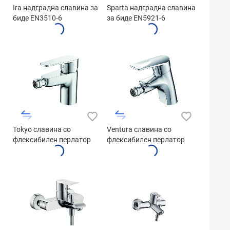
Ira надградна славина за
Sparta надградна славина
биде EN3510-6
за биде EN5921-6
Tokyo славина со
Ventura славина со
флексибилен перлатор
флексибилен перлатор