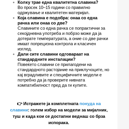
Колку трае една квалитетна славина?
Во просек 10–15 години со правилно
одржување и квалитетен материјал.
Која славина е подобра: онаа со една
рачка или онаа со две?
Славините со една рачка се попрактични за
секојдневна употреба и побрзо може да ја
дотерате температурата, а оние со две рачки
имаат попрецизна контрола и класичен
изглед.
Дали сите славини одговараат на
стандардните инсталации?
Повеќето славини се прилагодени на
стандардното растојание на приклучоците, но
кај вградливите и специфичните модели е
потребно да ја проверите нивната
компатибилност пред да ги купите.
👉 Истражете ја комплетната
понуда на
славини
: голем избор на модели за мијалник,
туш и када кои се достапни веднаш со брза
испорака.