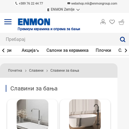
+389 76 22 44 77
webshop.mk@enmongroup.com
ENMON Zemlje
ENMON SRB
ENMON BIH
ENMON HR
Премиум керамика и опрема за бањи
ENMON MKD
јлери
Акцијa↘
Салони за керамика
Плочки
Слав
Почетна
Славини
Славини за бања
Славини за бања