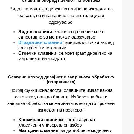
Славини според начинот на монтажа
Видот на монтажа директно влијае на изгледот на
бањата, но и на начинот на инсталација и
одржување.
Ѕидни славини
: класично решение кое е
едноставно за монтажа и одржување
Вградливи славини
: минималистички изглед
со скриени инсталации
Стоечки славини
: се монтираат директно на
мијалникот или кадата
Славини според дизајнот и завршната обработка
(површината)
Покрај функционалноста, славините имаат важна
естетска улога во бањата. Изборот на боја и
завршна обработка може значително да го промени
изгледот на просторот.
Хромирани славини
: претставуваат
класичен и универзален избор
Мат црни славини
: за да добиете модерен и