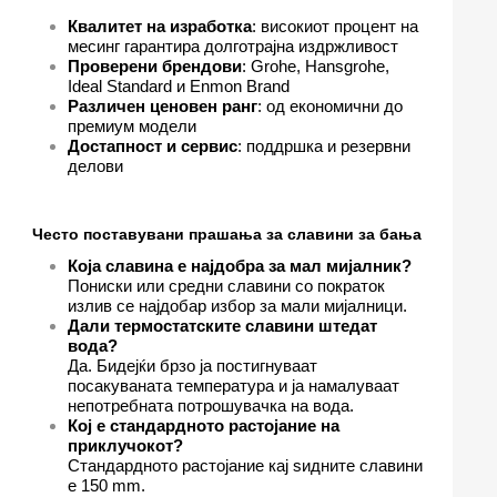
Квалитет на изработка
: високиот процент на
месинг гарантира долготрајна издржливост
Проверени брендови
: Grohe, Hansgrohe,
Ideal Standard и Enmon Brand
Различен ценовен ранг
: од економични до
премиум модели
Достапност и сервис
: поддршка и резервни
делови
Често поставувани прашања за славини за бања
Која славина е најдобра за мал мијалник?
Пониски или средни славини со пократок
излив се најдобар избор за мали мијалници.
Дали термостатските славини штедат
вода?
Да. Бидејќи брзо ја постигнуваат
посакуваната температура и ја намалуваат
непотребната потрошувачка на вода.
Кој е стандардното растојание на
приклучокот?
Стандардното растојание кај ѕидните славини
е 150 mm.