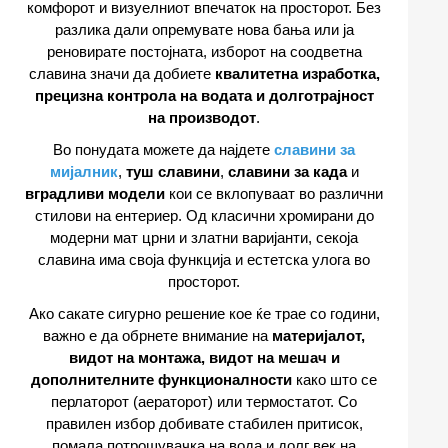
комфорот и визуелниот впечаток на просторот. Без
разлика дали опремувате нова бања или ја
реновирате постојната, изборот на соодветна
славина значи да добиете
квалитетна изработка,
прецизна контрола на водата и долготрајност
на производот
.
Во понудата можете да најдете
славини за
мијалник
,
туш славини
,
славини за када
и
вградливи модели
кои се вклопуваат во различни
стилови на ентериер. Од класични хромирани до
модерни мат црни и златни варијанти, секоја
славина има своја функција и естетска улога во
просторот.
Ако сакате сигурно решение кое ќе трае со години,
важно е да обрнете внимание на
материјалот,
видот на монтажа, видот на мешач и
дополнителните функционалности
како што се
перлаторот (аераторот) или термостатот. Со
правилен избор добивате стабилен притисок,
помала потрошувачка на вода и долг век на