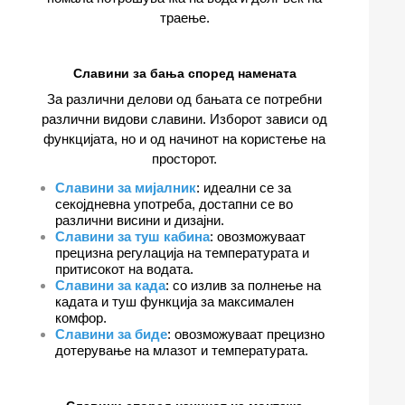
траење.
Славини за бања според намената
За различни делови од бањата се потребни
различни видови славини. Изборот зависи од
функцијата, но и од начинот на користење на
просторот.
Славини за мијалник
: идеални се за
секојдневна употреба, достапни се во
различни висини и дизајни.
Славини за туш кабина
: овозможуваат
прецизна регулација на температурата и
притисокот на водата.
Славини за када
: со излив за полнење на
кадата и туш функција за максимален
комфор.
Славини за биде
: овозможуваат прецизно
дотерување на млазот и температурата.