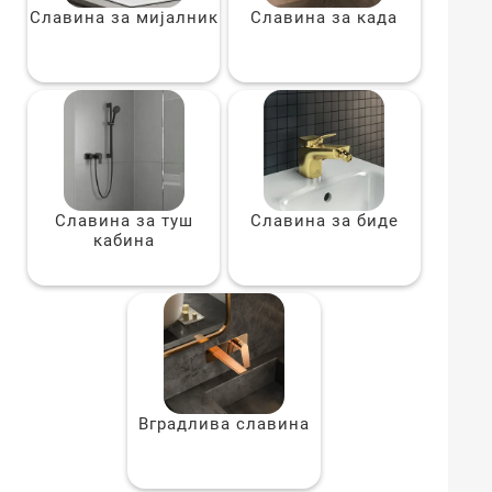
Славина за мијалник
Славина за када
Славина за туш
Славина за биде
кабина
Вградлива славина