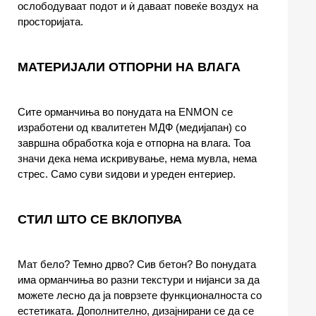
ослободуваат подот и ѝ даваат повеќе воздух на
просторијата.
МАТЕРИЈАЛИ ОТПОРНИ НА ВЛАГА
Сите орманчиња во понудата на ENMON се
изработени од квалитетен МДФ (медијапан) со
завршна обработка која е отпорна на влага. Тоа
значи дека нема искривување, нема мувла, нема
стрес. Само суви ѕидови и уреден ентериер.
СТИЛ ШТО СЕ ВКЛОПУВА
Мат бело? Темно дрво? Сив бетон? Во понудата
има орманчиња во разни текстури и нијанси за да
можете лесно да ја поврзете функционалноста со
естетиката. Дополнително, дизајнирани се да се