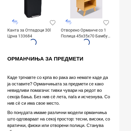
Канта за Отпадоци 30l
Отворено Орманче со 1
Црна 133684
Полица 45x35x70 Бамбус
174650
ОРМАНЧИЊА ЗА ПРЕДМЕТИ
Каде тргнавте со крпа во рака ако немате каде да
ја оставите? Орманчињата за предмети се како
невидливи помагачи: тивки чувари на редот во
секоја бања. Без нив сè лета, паѓа и исчезнува. Со
нив сè си има свое место.
Во понудата имаме различни модели орманчиња
што одговараат на секој простор: тесни, високи, со
вратички, фиоки или отворени полици. Станува