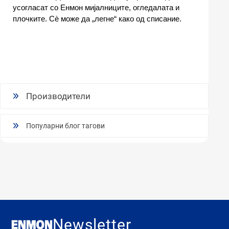
усогласат со Енмон мијалниците, огледалата и
плочките. Сè може да „легне“ како од списание.
Производители
Популарни блог тагови
Newsletter