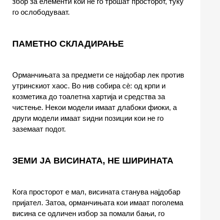
збор за елементи кои не го трошат просторот, туку
го ослободуваат.
ПАМЕТНО СКЛАДИРАЊЕ
Орманчињата за предмети се најдобар лек против
утринскиот хаос. Во нив собира сè: од крпи и
козметика до тоалетна хартија и средства за
чистење. Некои модели имаат длабоки фиоки, а
други модели имаат ѕидни позиции кои не го
заземаат подот.
ЗЕМИ ЈА ВИСИНАТА, НЕ ШИРИНАТА
Кога просторот е мал, висината станува најдобар
пријател. Затоа, орманчињата кои имаат поголема
висина се одличен избор за помали бањи, го