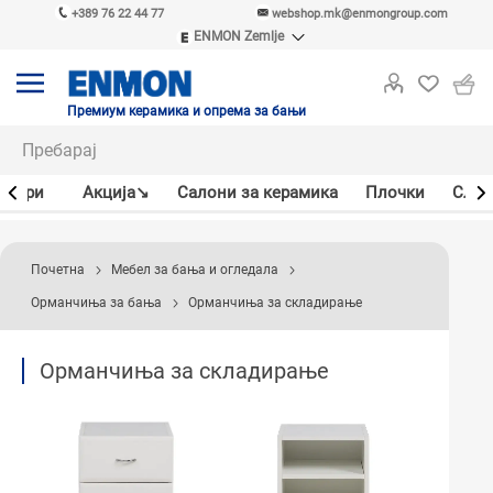
+389 76 22 44 77
webshop.mk@enmongroup.com
ENMON Zemlje
ENMON SRB
ENMON BIH
ENMON HR
Премиум керамика и опрема за бањи
ENMON MKD
јлери
Акцијa↘
Салони за керамика
Плочки
Слав
Почетна
Мебел за бања и огледала
Орманчиња за бања
Орманчиња за складирање
Орманчиња за складирање