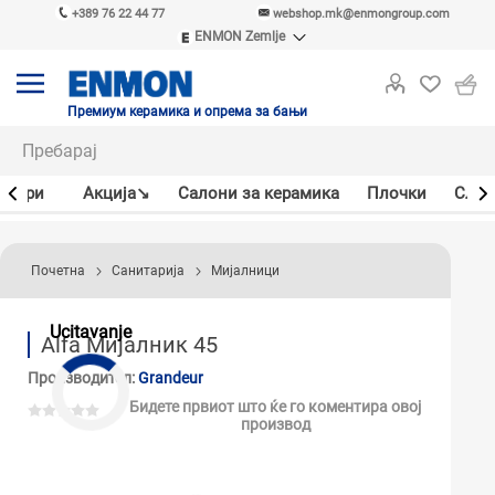
+389 76 22 44 77
webshop.mk@enmongroup.com
ENMON Zemlje
ENMON SRB
ENMON BIH
ENMON HR
Премиум керамика и опрема за бањи
ENMON MKD
јлери
Акцијa↘
Салони за керамика
Плочки
Слав
Почетна
Санитарија
Мијалници
Ucitavanje
Alfa Мијалник 45
Производител:
Grandeur
Бидете првиот што ќе го коментира овој
производ