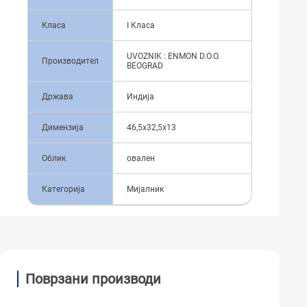
Класа
I Класа
UVOZNIK : ENMON D.O.O.
Производител
BEOGRAD
Држава
Индија
Димензија
46,5x32,5x13
Облик
овален
Категорија
Мијалник
Поврзани производи