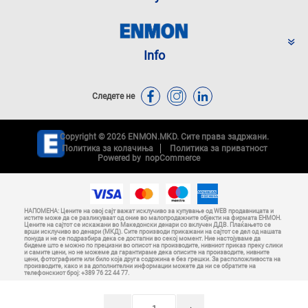
Info
Следете не
Copyright © 2026 ENMON.MKD. Сите права задржани.
Политика за колачиња
Политика за приватност
Powered by
nopCommerce
НАПОМЕНА: Цените на овој сајт важат исклучиво за купување од WEB продавницата и
истите може да се разликуваат од оние во малопродажните објекти на фирмата ЕНМОН.
Цените на сајтот се искажани во Македонски денари со вклучен ДДВ. Плаќањето се
врши исклучиво во денари (МКД). Сите производи прикажани на сајтот се дел од нашата
понуда и не се подразбира дека се достапни во секој момент. Ние настојуваме да
бидеме што е можно по прецизни во описот на производите, нивниот приказ преку слики
и самите цени, но не можеме да гарантираме дека описите на производите, нивните
цени, фотографиите или било која друга содржина е без грешки. За расположливоста на
производите, како и за дополнителни информации можете да ни се обратите на
телефонскиот број: +389 76 22 44 77.