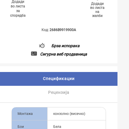
Додади
Додади
во листа
во листа
за
на
споредба
желби
Код:
2686B9919900A
Брза испорака
Сигурна веб продавница
Спецификации
Рецензија
Монтажа
конзолно (висечко)
Бои
Бела