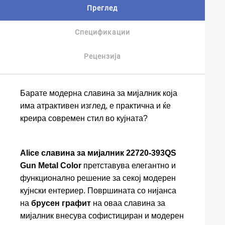
Преглед
Спецификации
Рецензија
Барате модерна славина за мијалник која
има атрактивен изглед, е практична и ќе
креира современ стил во кујната?
Alice славина за мијалник 22720-393QS
Gun Metal Color
претставува елегантно и
функционално решение за секој модерен
кујнски ентериер. Површината со нијанса
на
брусен графит
на оваа славина за
мијалник внесува софистициран и модерен