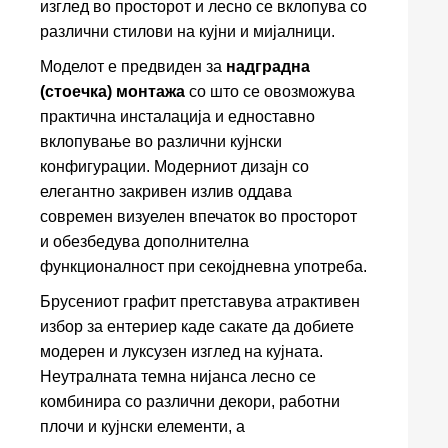
изглед во просторот и лесно се вклопува со
различни стилови на кујни и мијалници.
Моделот е предвиден за
надградна
(стоечка) монтажа
со што се овозможува
практична инсталација и едноставно
вклопување во различни кујнски
конфигурации. Модерниот дизајн со
елегантно закривен излив оддава
современ визуелен впечаток во просторот
и обезбедува дополнителна
функционалност при секојдневна употреба.
Брусениот графит претставува атрактивен
избор за ентериер каде сакате да добиете
модерен и луксузен изглед на кујната.
Неутралната темна нијанса лесно се
комбинира со различни декори, работни
плочи и кујнски елементи, а