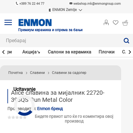
+389 76 22 44 77
webshop.mk@enmongroup.com
ENMON Zemlje
ENMON SRB
ENMON BIH
ENMON HR
Премиум керамика и опрема за бањи
ENMON MKD
јлери
Акцијa↘
Салони за керамика
Плочки
Слав
Почетна
Славини
Славини за садопер
Ucitavanje
Alice славина за мијалник 22720-
393QS Gun Metal Color
Производител:
Enmon бренд
Бидете првиот што ќе го коментира овој
производ