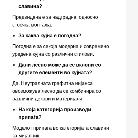
славина?
Предвидена е за надградна, односно
стоечка монтажа.
За каква кујна е погодна?
Погодна е за секоја модерна и современо
уредена кујна со различни стилови.
Дали лесно може да се вклопи со
другите елементи во кујната?
Да. Неутралната графитна нијанса
овозможува лесно да се комбинира со
различни декори и материјали.
На која категорија производи
припаѓа?
Моделот припаѓа во категоријата славини
за мијалник.