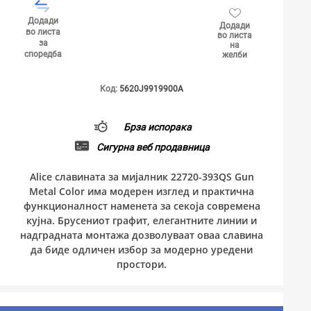
Додади
Додади
во листа
во листа
за
на
споредба
желби
Код:
5620J9919900A
Брза испорака
Сигурна веб продавница
Alice славината за мијалник 22720-393QS Gun
Metal Color има модерен изглед и практична
функционалност наменета за секоја современа
кујна. Брусениот графит, елегантните линии и
надградната монтажа дозволуваат оваа славина
да биде одличен избор за модерно уредени
простори.