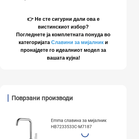
👉 Не сте сигурни дали ова е
вистинскиот избор?
Погледнете ја комплетната понуда во
категоријата
Славини за мијалник
и
пронајдете го идеалниот модел за
вашата кујна!
Поврзани производи
Emma славина за мијалник
HB7233533C-M7187