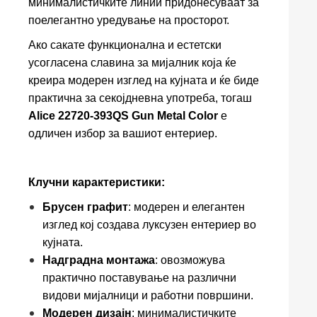
минималистичките линии придонесуваат за
поелегантно уредување на просторот.
Ако сакате функционална и естетски
усогласена славина за мијалник која ќе
креира модерен изглед на кујната и ќе биде
практична за секојдневна употреба, тогаш
Alice 22720-393QS Gun Metal Color
е
одличен избор за вашиот ентериер.
Клучни карактеристики:
Брусен графит
: модерен и елегантен
изглед кој создава луксузен ентериер во
кујната.
Надградна монтажа
: овозможува
практично поставување на различни
видови мијалници и работни површини.
Модерен дизајн
: минималистичките