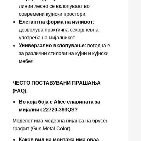
линии лесно се вклопуваат во
современи кујнски простори.
Елегантна форма на изливот
:
дозволува практична секојдневна
употреба на мијалникот.
Универзално вклопување
: погодна е
за различни стилови на кујни и кујнски
мебел.
ЧЕСТО ПОСТАВУВАНИ ПРАШАЊА
(FAQ):
Во која боја е Alice славината за
мијалник 22720-393QS?
Моделот има модерна нијанса на брусен
графит (Gun Metal Color).
Каков вид на монтажа има оваа