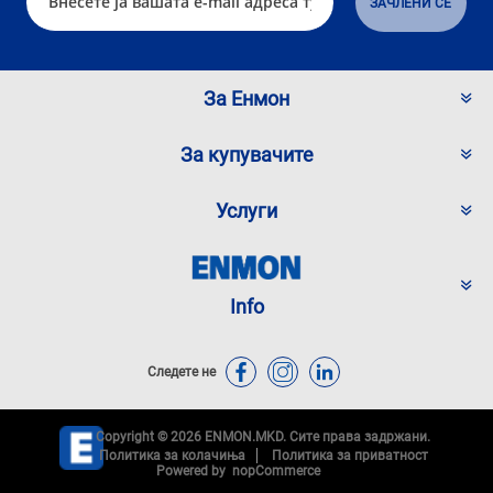
За Енмон
За купувачите
Услуги
Info
Следете не
Copyright © 2026 ENMON.MKD. Сите права задржани.
Политика за колачиња
Политика за приватност
Powered by
nopCommerce