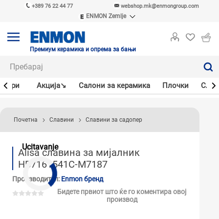
+389 76 22 44 77
webshop.mk@enmongroup.com
ENMON Zemlje
ENMON SRB
ENMON BIH
ENMON HR
Премиум керамика и опрема за бањи
ENMON MKD
јлери
Акцијa↘
Салони за керамика
Плочки
Слав
Почетна
Славини
Славини за садопер
Ucitavanje
Alisa славина за мијалник
HB7161541C-M7187
Производител:
Enmon бренд
Бидете првиот што ќе го коментира овој
производ