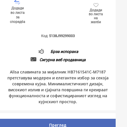
Додади
Додади
во листа
во листа
за
на
споредба
желби
Код:
5138J99299003
Брза испорака
Сигурна веб продавница
Alisa славината за мијалник HB7161541C-M7187
претставува модерен и елегантен избор за секоја
современа кујна. Минималистичкиот дизајн,
високиот излив и сјајната површина ги креираат
функционалноста и софистицираниот изглед на
кујнскиот простор.
Преглед