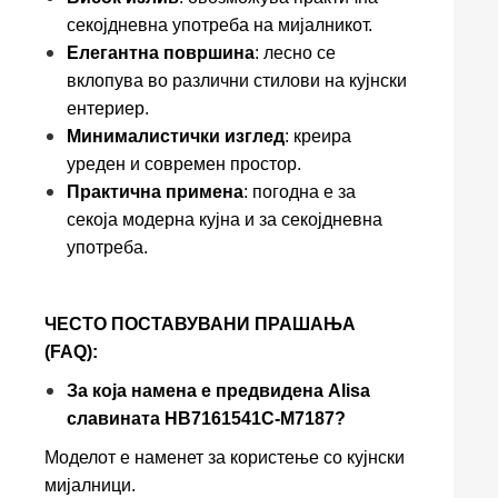
секојдневна употреба на мијалникот.
Елегантна површина
: лесно се
вклопува во различни стилови на кујнски
ентериер.
Минималистички изглед
: креира
уреден и современ простор.
Практична примена
: погодна е за
секоја модерна кујна и за секојдневна
употреба.
ЧЕСТО ПОСТАВУВАНИ ПРАШАЊА
(FAQ):
За која намена е предвидена Alisa
славината HB7161541C-M7187?
Моделот е наменет за користење со кујнски
мијалници.