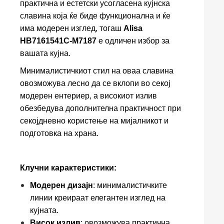
практична и естетски усогласена кујнска
славина која ќе биде функционална и ќе
има модерен изглед, тогаш
Alisa
HB7161541C-M7187
е одличен избор за
вашата кујна.
Минималистичкиот стил на оваа славина
овозможува лесно да се вклопи во секој
модерен ентериер, а високиот излив
обезбедува дополнителна практичност при
секојдневно користење на мијалникот и
подготовка на храна.
Клучни карактеристики:
Модерен дизајн
: минималистичките
линии креираат елегантен изглед на
кујната.
Висок излив
: овозможува практична