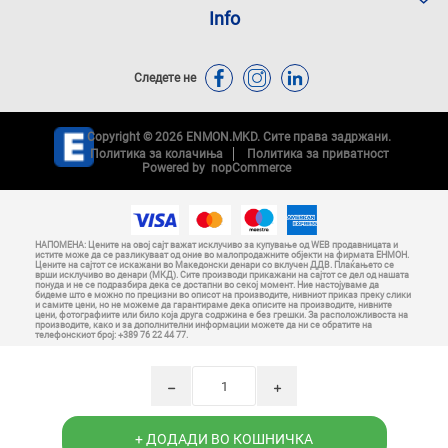
Info
Следете не
Copyright © 2026 ENMON.MKD. Сите права задржани.
Политика за колачиња
Политика за приватност
Powered by
nopCommerce
НАПОМЕНА: Цените на овој сајт важат исклучиво за купување од WEB продавницата и
истите може да се разликуваат од оние во малопродажните објекти на фирмата ЕНМОН.
Цените на сајтот се искажани во Македонски денари со вклучен ДДВ. Плаќањето се
врши исклучиво во денари (МКД). Сите производи прикажани на сајтот се дел од нашата
понуда и не се подразбира дека се достапни во секој момент. Ние настојуваме да
бидеме што е можно по прецизни во описот на производите, нивниот приказ преку слики
и самите цени, но не можеме да гарантираме дека описите на производите, нивните
цени, фотографиите или било која друга содржина е без грешки. За расположливоста на
производите, како и за дополнителни информации можете да ни се обратите на
телефонскиот број: +389 76 22 44 77.
h
i