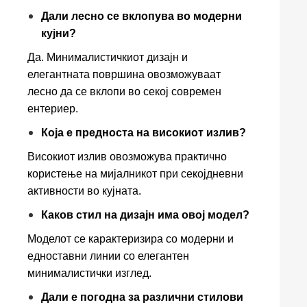
Дали лесно се вклопува во модерни
кујни?
Да. Минималистичкиот дизајн и
елегантната површина овозможуваат
лесно да се вклопи во секој современ
ентериер.
Која е предноста на високиот излив?
Високиот излив овозможува практично
користење на мијалникот при секојдневни
активности во кујната.
Каков стил на дизајн има овој модел?
Моделот се карактеризира со модерни и
едноставни линии со елегантен
минималистички изглед.
Дали е погодна за различни стилови