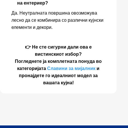
на ентериер?
Да. Неутралната површина овозможува
лесно да се комбинира со различни кујнски
елементи и декори.
👉 Не сте сигурни дали ова е
вистинскиот избор?
Погледнете ја комплетната понуда во
категоријата
Славини за мијалник
и
пронајдете го идеалниот модел за
вашата кујна!