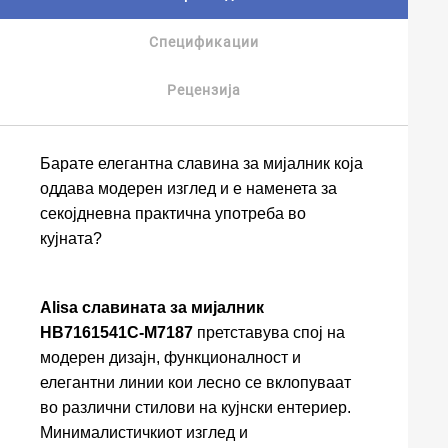
Спецификации
Рецензија
Барате елегантна славина за мијалник која
оддава модерен изглед и е наменета за
секојдневна практична употреба во
кујната?
Alisa славината за мијалник
HB7161541C-M7187
претставува спој на
модерен дизајн, функционалност и
елегантни линии кои лесно се вклопуваат
во различни стилови на кујнски ентериер.
Минималистичкиот изглед и