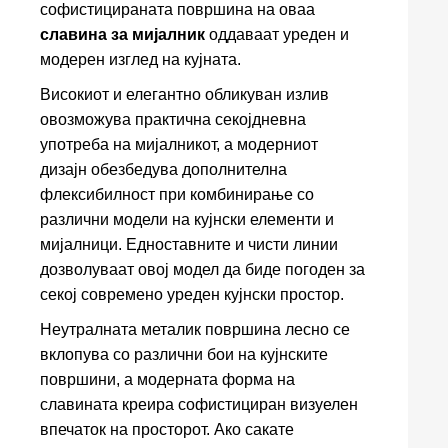
софистицираната површина на оваа
славина за мијалник
оддаваат уреден и
модерен изглед на кујната.
Високиот и елегантно обликуван излив
овозможува практична секојдневна
употреба на мијалникот, а модерниот
дизајн обезбедува дополнителна
флексибилност при комбинирање со
различни модели на кујнски елементи и
мијалници. Едноставните и чисти линии
дозволуваат овој модел да биде погоден за
секој современо уреден кујнски простор.
Неутралната металик површина лесно се
вклопува со различни бои на кујнските
површини, а модерната форма на
славината креира софистициран визуелен
впечаток на просторот. Ако сакате