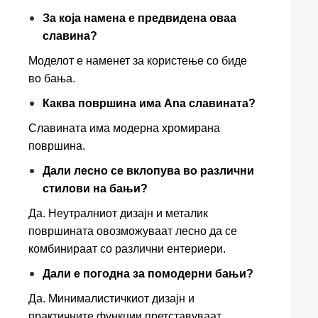
За која намена е предвидена оваа
славина?
Моделот е наменет за користење со биде
во бања.
Каква површина има Ana славината?
Славината има модерна хромирана
површина.
Дали лесно се вклопува во различни
стилови на бањи?
Да. Неутралниот дизајн и металик
површината овозможуваат лесно да се
комбинираат со различни ентериери.
Дали е погодна за помодерни бањи?
Да. Минималистичкиот дизајн и
практичните функции претставуваат