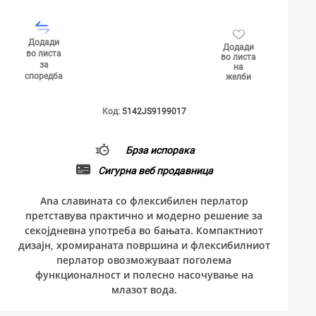
Додади
Додади
во листа
во листа
за
на
споредба
желби
Код:
5142JS9199017
Брза испорака
Сигурна веб продавница
Ana славината со флексибилен перлатор
претставува практично и модерно решение за
секојдневна употреба во бањата. Компактниот
дизајн, хромираната површина и флексибилниот
перлатор овозможуваат поголема
функционалност и полесно насочување на
млазот вода.