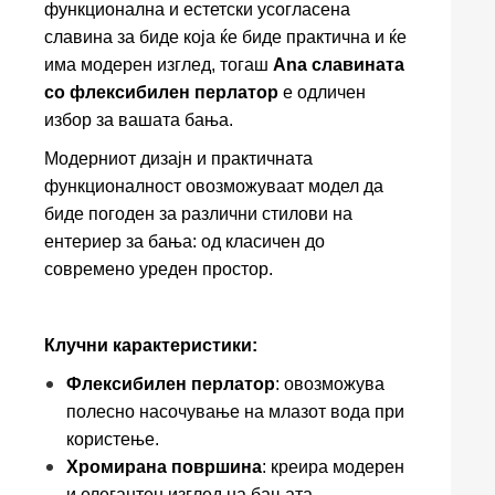
функционална и естетски усогласена
славина за биде која ќе биде практична и ќе
има модерен изглед, тогаш
Ana славината
со флексибилен перлатор
е одличен
избор за вашата бања.
Модерниот дизајн и практичната
функционалност овозможуваат модел да
биде погоден за различни стилови на
ентериер за бања: од класичен до
современо уреден простор.
Клучни карактеристики:
Флексибилен перлатор
: овозможува
полесно насочување на млазот вода при
користење.
Хромирана површина
: креира модерен
и елегантен изглед на бањата.