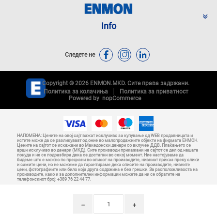
Info
Следете не
Copyright © 2026 ENMON.MKD. Сите права задржани.
Политика за колачиња
Политика за приватност
Powered by
nopCommerce
НАПОМЕНА: Цените на овој сајт важат исклучиво за купување од WEB продавницата и
истите може да се разликуваат од оние во малопродажните објекти на фирмата ЕНМОН.
Цените на сајтот се искажани во Македонски денари со вклучен ДДВ. Плаќањето се
врши исклучиво во денари (МКД). Сите производи прикажани на сајтот се дел од нашата
понуда и не се подразбира дека се достапни во секој момент. Ние настојуваме да
бидеме што е можно по прецизни во описот на производите, нивниот приказ преку слики
и самите цени, но не можеме да гарантираме дека описите на производите, нивните
цени, фотографиите или било која друга содржина е без грешки. За расположливоста на
производите, како и за дополнителни информации можете да ни се обратите на
телефонскиот број: +389 76 22 44 77.
h
i