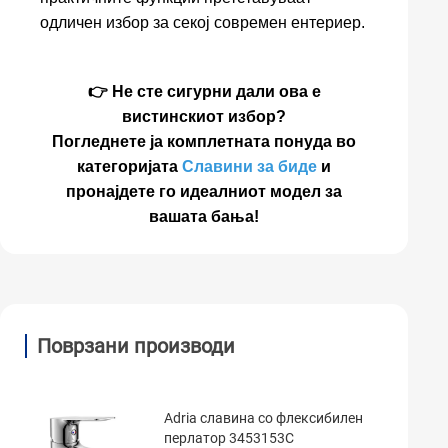
одличен избор за секој современ ентериер.
👉 Не сте сигурни дали ова е
вистинскиот избор?
Погледнете ја комплетната понуда во
категоријата
Славини за биде
и
пронајдете го идеалниот модел за
вашата бања!
Поврзани производи
Adria славина со флексибилен
перлатор 3453153C