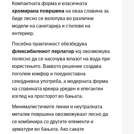
Компактната форма и класичната
хромирана површина
на оваа славина за
биде лесно се вклопува во различни
модели на санитарија и стилови на
ентериер.
Посебна практичност обезбедува
флексибилниот перлатор
кој овозможува
полесно да се насочува млазот на вода при
користењето. Ваквото решение создава
поголем комфор и поедноставна
секојдневна употреба, а модерната форма
на славината креира уреден и елегантен
изглед на просторот во бањата.
Минималистичките линии и неутралната
металик површина овозможуваат лесно да
се комбинира со другите елементи и
арматури во бањата. Ако сакате