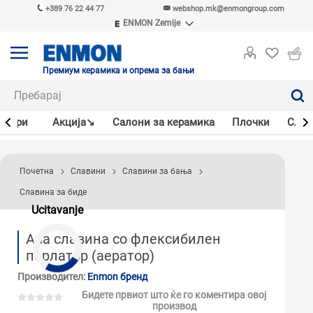
+389 76 22 44 77
webshop.mk@enmongroup.com
ENMON Zemlje
ENMON SRB
ENMON BIH
ENMON HR
Премиум керамика и опрема за бањи
ENMON MKD
јлери
Акцијa↘
Салони за керамика
Плочки
Слав
Почетна
Славини
Славини за бања
Славина за биде
Ucitavanje
Ana славина со флексибилен
перлатор (аератор)
Производител:
Enmon бренд
Бидете првиот што ќе го коментира овој
производ