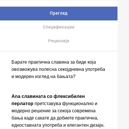
Преглед
Спецификации
Рецензија
Барате практична славина за биде која
овозможува полесна секојдневна употреба
и модерен изглед на бањата?
Ana славината со флексибилен
перлатор
претставува функционално и
модерно решение за секоја современа
бања каде сакате да добиете практична,
едноставната употреба и елегантен дизајн.