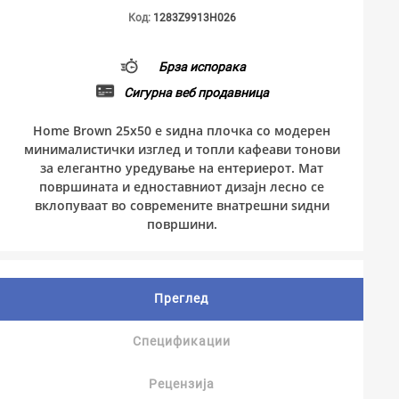
Код:
1283Z9913H026
Брза испорака
Сигурна веб продавница
Home Brown 25x50 е ѕидна плочка со модерен
минималистички изглед и топли кафеави тонови
за елегантно уредување на ентериерот. Мат
површината и едноставниот дизајн лесно се
вклопуваат во современите внатрешни ѕидни
површини.
Преглед
Спецификации
Рецензија