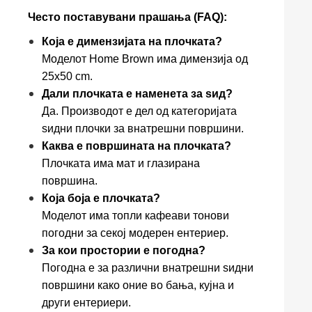
Често поставувани прашања (FAQ):
Која е димензијата на плочката?
Моделот Home Brown има димензија од
25x50 cm.
Дали плочката е наменета за ѕид?
Да. Производот е дел од категоријата
ѕидни плочки за внатрешни површини.
Каква е површината на плочката?
Плочката има мат и глазирана
површина.
Која боја е плочката?
Моделот има топли кафеави тонови
погодни за секој модерен ентериер.
За кои простории е погодна?
Погодна е за различни внатрешни ѕидни
површини како оние во бања, кујна и
други ентериери.