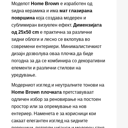
Моделот
Home Brown
е изработен од
ѕидна керамика и има
мат глазирана
површина
која создава модерен и
сублимиран визуелен ефект.
Димензијата
од 25x50 cm
е практична за различни
ѕидни облоги и лесно се вклопува во
современи ентериери. Минималистичкиот
дизајн дозволува оваа плочка да биде
погодна за да се комбинира со декоративни
елементи и различни стилови на
уредување.
Модерниот изглед и неутралните тонови на
Home Brown плочката
претставуваат
одличен избор за реновирање на постоен
простор или за опремување на нов
ентериер. Наменета е за корисници кои
сакаат елегантен изглед на ѕидните
површини, потопли нијанси и модерен стил