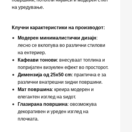
на уредување.
Клучни карактеристики на производот:
Модерен минималистички дизајн
:
лесно се вклопува во различни стилови
на ентериер.
Кафеави тонови
: внесуваат топлина и
попријатен визуелен ефект во просторот.
Димензија од 25x50 cm
: практична е за
различни внатрешни ѕидни површини.
Мат површина
: креира модерен и
елегантен изглед на ѕидот.
Глазирана површина
: овозможува
декоративен и уреден изглед на
плочката.