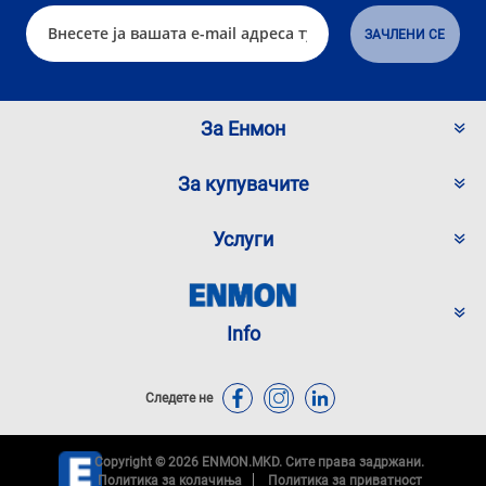
За Енмон
За купувачите
Услуги
Info
Следете не
Copyright © 2026 ENMON.MKD. Сите права задржани.
Политика за колачиња
Политика за приватност