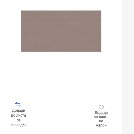
Додади
Додади
во листа
во листа
за
на
споредба
желби