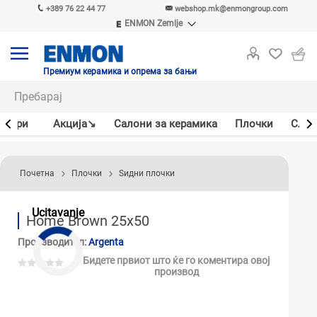
+389 76 22 44 77
webshop.mk@enmongroup.com
ENMON Zemlje
ENMON SRB
ENMON BIH
ENMON HR
Премиум керамика и опрема за бањи
ENMON MKD
јлери
Акцијa↘
Салони за керамика
Плочки
Слав
Почетна
Плочки
Ѕидни плочки
Ucitavanje
Home Brown 25x50
Производител:
Argenta
Бидете првиот што ќе го коментира овој
производ