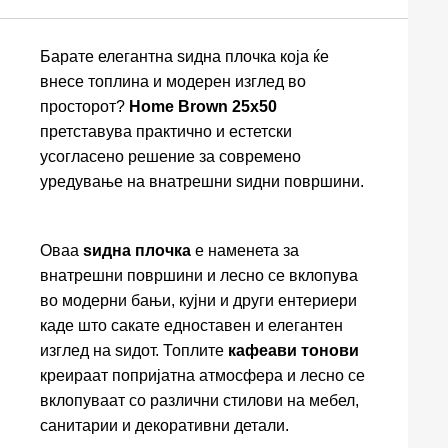
Барате елегантна ѕидна плочка која ќе
внесе топлина и модерен изглед во
просторот?
Home Brown 25x50
претставува практично и естетски
усогласено решение за современо
уредување на внатрешни ѕидни површини.
Оваа
ѕидна плочка
е наменета за
внатрешни површини и лесно се вклопува
во модерни бањи, кујни и други ентериери
каде што сакате едноставен и елегантен
изглед на ѕидот. Топлите
кафеави тонови
креираат попријатна атмосфера и лесно се
вклопуваат со различни стилови на мебел,
санитарии и декоративни детали.