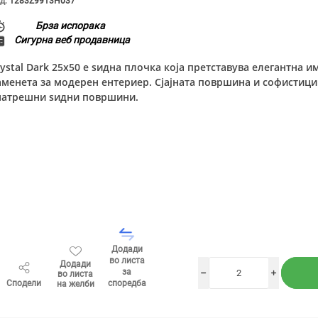
д:
1283Z9913H037
Брза испорака
Сигурна веб продавница
rystal Dark 25x50 е ѕидна плочка која претставува елегантна 
аменета за модерен ентериер. Сјајната површина и софистици
натрешни ѕидни површини.
Додади
во листа
Додади
за
во листа
h
i
Сподели
споредба
на желби