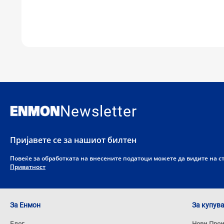
Newsletter
Пријавете се за нашиот билтен
Повеќе за обработката на внесените податоци можете да видите на 
Приватност
За Енмон
За купув
Блог
Нови Про