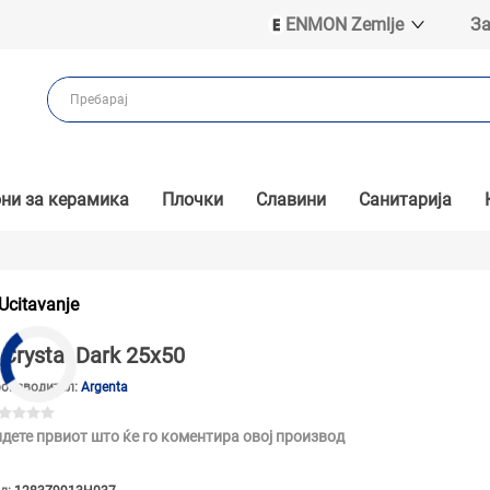
ENMON Zemlje
За
ENMON SRB
ENMON BIH
ENMON HR
ENMON MKD
ни за керамика
Плочки
Славини
Санитарија
Ucitavanje
Crystal Dark 25x50
оизводител:
Argenta
дете првиот што ќе го коментира овој производ