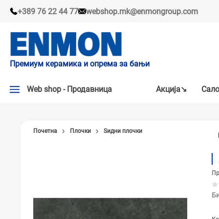
+389 76 22 44 77
webshop.mk@enmongroup.com
Премиум керамика и опрема за бањи
Web shop - Продавница
Акцијa↘
Сало
АКЦИЈA↘
Почетна
Плочки
Ѕидни плочки
НАШИ ПРЕПОРАКИ
ПЛОЧКИ
Пр
СЛАВИНИ
КАДИ И КАБИНИ
Би
САНИТАРИЈА