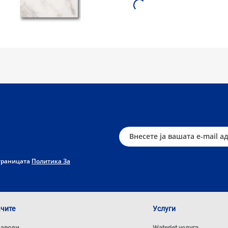
страницата
Политика За
ачите
Услуги
изводи
Waterjet услуга