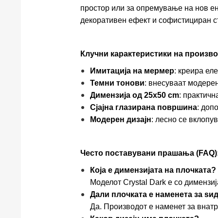
простор или за опремување на нов ен
декоративен ефект и софистициран с
Клучни карактеристики на произво
Имитација на мермер
: креира ел
Темни тонови
: внесуваат модерен
Димензија од 25x50 cm
: практичн
Сјајна глазирана површина
: доп
Модерен дизајн
: лесно се вклопу
Често поставувани прашања (FAQ)
Која е димензијата на плочката?
Моделот Crystal Dark е со димензиј
Дали плочката е наменета за ѕи
Да. Производот е наменет за внат