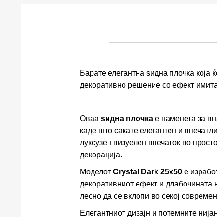
Барате елегантна ѕидна плочка која 
декоративно решение со ефект имита
Оваа
ѕидна плочка
е наменета за вн
каде што сакате елегантен и впечатл
луксузен визуелен впечаток во прост
декорација.
Моделот
Crystal Dark 25x50
е израбо
декоративниот ефект и длабочината н
лесно да се вклопи во секој совреме
Елегантниот дизајн и потемните нија