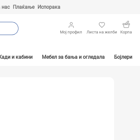
 нас
Плаќање
Испорака
Мој профил
Листа на желби
Kорпа
Кади и кабини
Мебел за бања и огледала
Бојлери