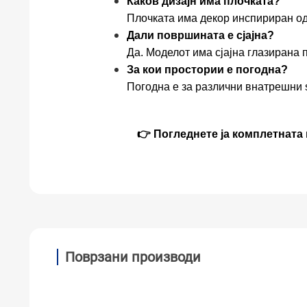
Каков дизајн има плочката?
Плочката има декор инспириран од
Дали површината е сјајна?
Да. Моделот има сјајна глазирана
За кои простории е погодна?
Погодна е за различни внатрешни ѕ
👉 Погледнете ја комплетната 
Поврзани производи