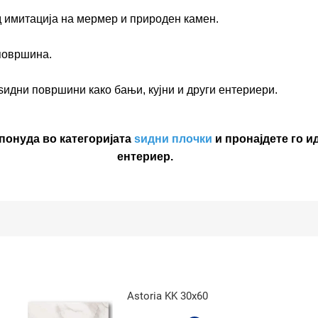
 имитација на мермер и природен камен.
 површина.
идни површини како бањи, кујни и други ентериери.
понуда во категоријата
ѕидни плочки
и пронајдете го и
ентериер.
Astoria KK 30x60