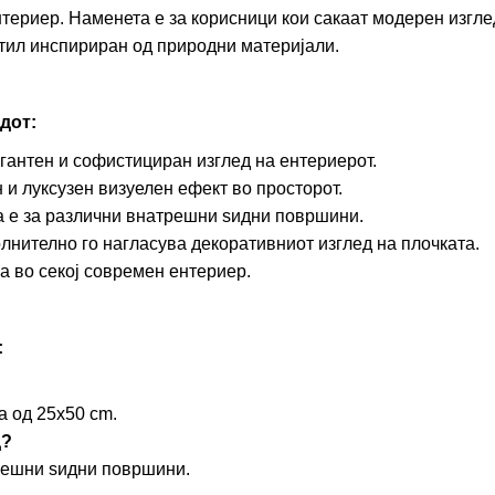
териер. Наменета е за корисници кои сакаат модерен изгл
тил инспириран од природни материјали.
дот:
егантен и софистициран изглед на ентериерот.
 и луксузен визуелен ефект во просторот.
а е за различни внатрешни ѕидни површини.
олнително го нагласува декоративниот изглед на плочката.
ва во секој современ ентериер.
:
а од 25x50 cm.
д?
решни ѕидни површини.