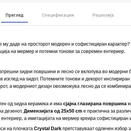
Преглед
Спецификации
Рецензија
ќе му даде на просторот модерен и софистициран карактер?
ција на мермер и потемни тонови за современ ентериер.
атрешни ѕидни површини и лесно се вклопува во модерни б
ив изглед на ѕидот. Потемните тонови и декорот инспирира
орот, а модерниот дизајн овозможува лесно да се комбинира
тен од ѕидна керамика и има
сјајна глазирана површина
к
а дезенот.
Димензијата од 25x50 cm
е практична за разли
н ентериер, а имитацијата на мермер креира софистициран 
нси на плочката
Crystal Dark
претставуваат одличен избор з