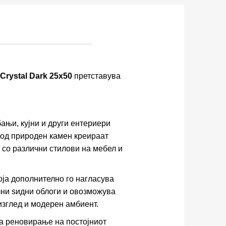
Crystal Dark 25x50
претставува
ањи, кујни и други ентериери
н од природен камен креираат
 со различни стилови на мебел и
оја дополнително го нагласува
чни ѕидни облоги и овозможува
изглед и модерен амбиент.
а реновирање на постојниот