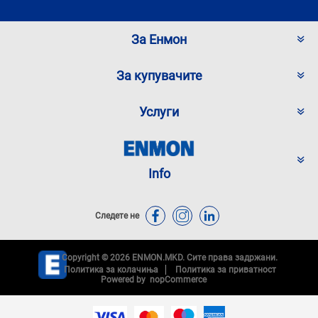
За Енмон
За купувачите
Услуги
Info
Следете не
Copyright © 2026 ENMON.MKD. Сите права задржани.
Политика за колачиња
Политика за приватност
Powered by
nopCommerce