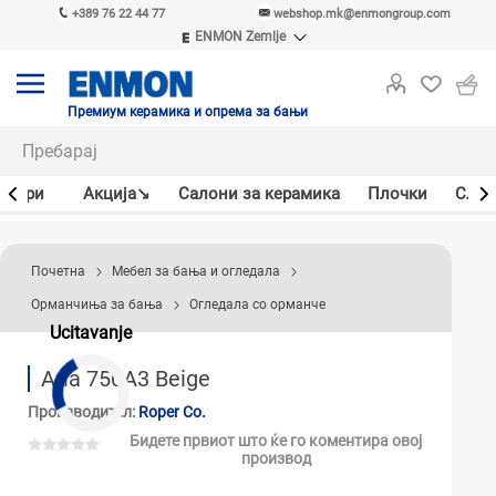
+389 76 22 44 77
webshop.mk@enmongroup.com
ENMON Zemlje
ENMON SRB
ENMON BIH
ENMON HR
Премиум керамика и опрема за бањи
ENMON MKD
јлери
Акцијa↘
Салони за керамика
Плочки
Слав
Почетна
Мебел за бања и огледала
Орманчиња за бања
Огледала со орманче
Ucitavanje
Aria 750A3 Beige
Производител:
Roper Co.
Бидете првиот што ќе го коментира овој
производ