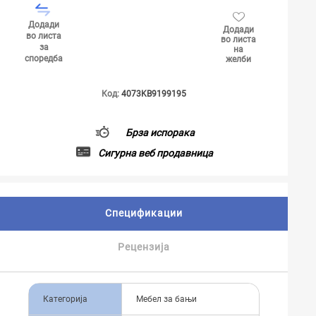
Додади
Додади
во листа
во листа
за
на
споредба
желби
Код:
4073KB9199195
Брза испорака
Сигурна веб продавница
Спецификации
Рецензија
Категорија
Мебел за бањи