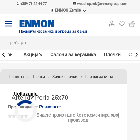
+389 76 22 44 77
webshop.mk@enmongroup.com
ENMON Zemlje
ENMON SRB
ENMON BIH
ENMON HR
Премиум керамика и опрема за бањи
ENMON MKD
јлери
Акцијa↘
Салони за керамика
Плочки
Слав
Почетна
Плочки
Ѕидни плочки
Плочки за кујна
Ucitavanje
Arte Rlv Perla 25x70
Производител:
Prissmacer
Бидете првиот што ќе го коментира овој
производ