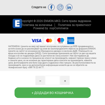
Следете не
Copyright © 2026 ENMON.MKD. Сите права задржани.
Политика за колачиња
Политика за приватност
Powered by
nopCommerce
НАПОМЕНА: Цените на овој сајт важат исклучиво за купување од WEB продавницата и
истите може да се разликуваат од оние во малопродажните објекти на фирмата ЕНМОН.
Цените на сајтот се искажани во Македонски денари со вклучен ДДВ. Плаќањето се
врши исклучиво во денари (МКД). Сите производи прикажани на сајтот се дел од нашата
понуда и не се подразбира дека се достапни во секој момент. Ние настојуваме да
бидеме што е можно по прецизни во описот на производите, нивниот приказ преку слики
и самите цени, но не можеме да гарантираме дека описите на производите, нивните
цени, фотографиите или било која друга содржина е без грешки. За расположливоста на
производите, како и за дополнителни информации можете да ни се обратите на
телефонскиот број: +389 76 22 44 77.
h
i