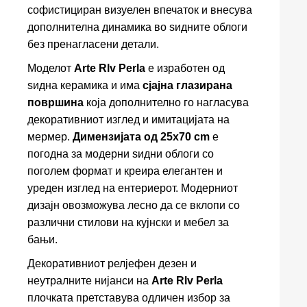
софистициран визуелен впечаток и внесува
дополнителна динамика во ѕидните облоги
без пренагласени детали.
Моделот
Arte Rlv Perla
е изработен од
ѕидна керамика и има
сјајна глазирана
површина
која дополнително го нагласува
декоративниот изглед и имитацијата на
мермер.
Димензијата од 25x70 cm
е
погодна за модерни ѕидни облоги со
поголем формат и креира елегантен и
уреден изглед на ентериерот. Модерниот
дизајн овозможува лесно да се вклопи со
различни стилови на кујнски и мебел за
бањи.
Декоративниот релјефен дезен и
неутралните нијанси на
Arte Rlv Perla
плочката претставува одличен избор за