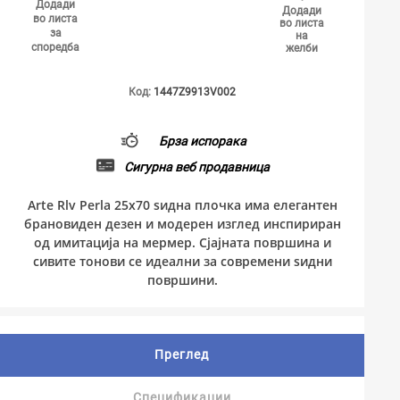
Додади
Додади
во листа
во листа
за
на
споредба
желби
Код:
1447Z9913V002
Брза испорака
Сигурна веб продавница
Arte Rlv Perla 25x70 ѕидна плочка има елегантен
брановиден дезен и модерен изглед инспириран
од имитација на мермер. Сјајната површина и
сивите тонови се идеални за современи ѕидни
површини.
Преглед
Спецификации