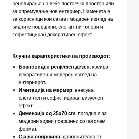
реновирање на веќе постоечки простор или
за опремување нов ентериер. Наменета е
за корисници кои сакаат модерен изглед на
ѕидните површини, елегантни тонови и
софистициран декоративен ефект.
Клучни карактеристики на производот:
Брановиден релјефен дезен
: креира
декоративен и модерен изглед на
ентериерот.
Имитација на мермер
: внесува
елегантен и софистициран визуелен
ефект.
Димензија од 25x70 cm
: погодна е за
модерни ѕидни површини со поголем
формат.
Сјајна површина
: дополнително го