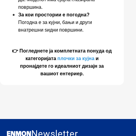
површина.
За кои простории е погодна?
Погодна е за кујни, бањи и други
внатрешни ѕидни површини.
👉 Погледнете ја комплетната понуда од
категоријата
плочки за кујна
и
пронајдете го идеалниот дизајн за
вашиот ентериер.
Newsletter