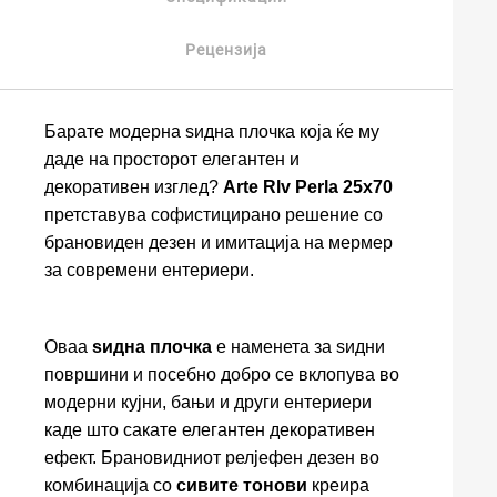
Рецензија
Барате модерна ѕидна плочка која ќе му
даде на просторот елегантен и
декоративен изглед?
Arte Rlv Perla 25x70
претставува софистицирано решение со
брановиден дезен и имитација на мермер
за современи ентериери.
Оваа
ѕидна плочка
е наменета за ѕидни
површини и посебно добро се вклопува во
модерни кујни, бањи и други ентериери
каде што сакате елегантен декоративен
ефект. Брановидниот релјефен дезен во
комбинација со
сивите тонови
креира