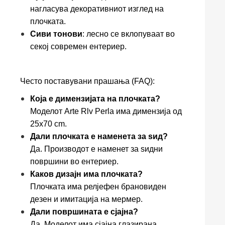
нагласува декоративниот изглед на
плочката.
Сиви тонови
: лесно се вклопуваат во
секој современ ентериер.
Често поставувани прашања (FAQ):
Која е димензијата на плочката?
Моделот Arte Rlv Perla има димензија од
25x70 cm.
Дали плочката е наменета за ѕид?
Да. Производот е наменет за ѕидни
површини во ентериер.
Каков дизајн има плочката?
Плочката има релјефен брановиден
дезен и имитација на мермер.
Дали површината е сјајна?
Да. Моделот има сјајна глазирана