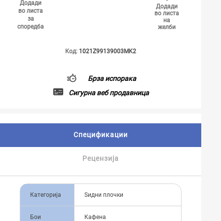
Додади
Додади
во листа
во листа
за
на
споредба
желби
Код:
1021Z99139003MK2
Брза испорака
Сигурна веб продавница
Спецификации
Рецензија
Категорија
Ѕидни плочки
Бои
Кафена