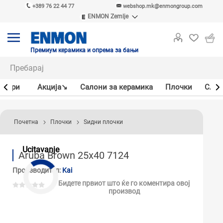
+389 76 22 44 77
webshop.mk@enmongroup.com
ENMON Zemlje
ENMON SRB
ENMON BIH
ENMON HR
Премиум керамика и опрема за бањи
ENMON MKD
јлери
Акцијa↘
Салони за керамика
Плочки
Слав
Почетна
Плочки
Ѕидни плочки
Ucitavanje
Aruba Brown 25x40 7124
Производител:
Kai
Бидете првиот што ќе го коментира овој
производ