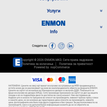
Услуги
Info
Следете не
Copyright © 2026 ENMON.MKD. Сите права задржани.
Политика за колачиња
Политика за приватност
Powered by
nopCommerce
НАПОМЕНА: Цените на овој сајт важат исклучиво за купување од WEB продавницата и
истите може да се разликуваат од оние во малопродажните објекти на фирмата ЕНМОН.
Цените на сајтот се искажани во Македонски денари со вклучен ДДВ. Плаќањето се
врши исклучиво во денари (МКД). Сите производи прикажани на сајтот се дел од нашата
понуда и не се подразбира дека се достапни во секој момент. Ние настојуваме да
бидеме што е можно по прецизни во описот на производите, нивниот приказ преку слики
и самите цени, но не можеме да гарантираме дека описите на производите, нивните
цени, фотографиите или било која друга содржина е без грешки. За расположливоста на
производите, како и за дополнителни информации можете да ни се обратите на