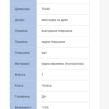
Димензија
25x40
Дизајн
имитација на дрво
Примена
внатрешни површини
Примена
ѕидни површини
Површина
мат
Материјал
ѕидна керамика (monoporosa)
BrojLica
1
Класа
I Класа
Глазирана
ДА
Впивливост
>10%