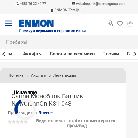
+389 76 22 44 77
webshop.mk@enmongroup.com
ENMON Zemlje
ENMON SRB
ENMON BIH
ENMON HR
Премиум керамика и опрема за бањи
ENMON MKD
јлери
Акцијa↘
Салони за керамика
Плочки
Слав
Почетна
Акцијa↘
Летна акција
Ucitavanje
Carina Моноблок Балтик
NewCleanOn K31-043
Производител:
Rovese
Бидете првиот што ќе го коментира овој
производ