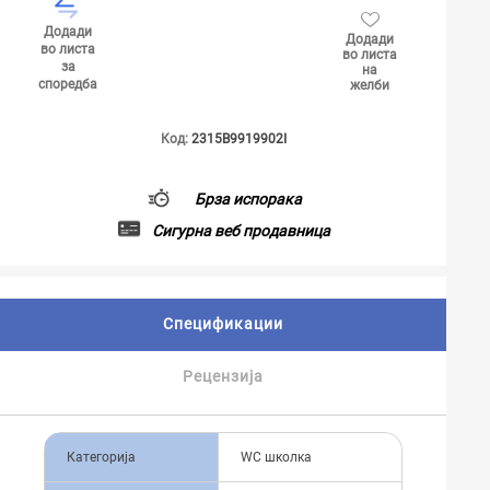
Додади
Додади
во листа
во листа
за
на
споредба
желби
Код:
2315B9919902I
Брза испорака
Сигурна веб продавница
Спецификации
Рецензија
Категорија
WC школка