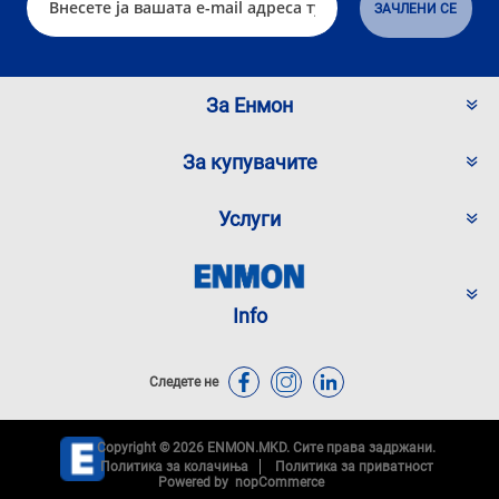
За Енмон
За купувачите
Услуги
Info
Следете не
Copyright © 2026 ENMON.MKD. Сите права задржани.
Политика за колачиња
Политика за приватност
Powered by
nopCommerce