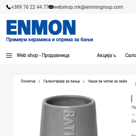
+389 76 22 44 77
webshop.mk@enmongroup.com
Премиум керамика и опрема за бањи
Web shop - Продавница
Акцијa↘
Сало
АКЦИЈA↘
Почетна
Галантерија за бања
Чаши за четки за заби
НАШИ ПРЕПОРАКИ
ПЛОЧКИ
Пр
СЛАВИНИ
КАДИ И КАБИНИ
Би
САНИТАРИЈА