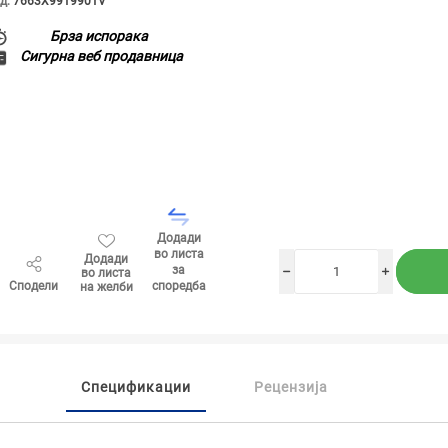
д:
7663X9919901V
Брза испорака
Сигурна веб продавница
Додади
во листа
Додади
за
во листа
h
i
Сподели
споредба
на желби
Спецификации
Рецензија