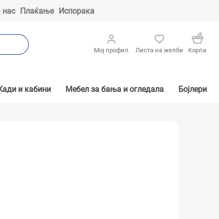
 нас
Плаќање
Испорака
Мој профил
Листа на желби
Kорпа
Кади и кабини
Мебел за бања и огледала
Бојлери