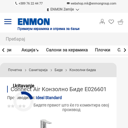
+389 76 22 44 77
webshop.mk@enmongroup.com
ENMON Zemlje
ENMON SRB
ENMON BIH
ENMON HR
Премиум керамика и опрема за бањи
ENMON MKD
јлери
Акцијa↘
Салони за керамика
Плочки
Слав
Почетна
Санитарија
Биде
Конзолни бидеа
Ucitavanje
Connect Air Конзолно Биде E026601
Производител:
Ideal Standard
Бидете првиот што ќе го коментира овој
производ