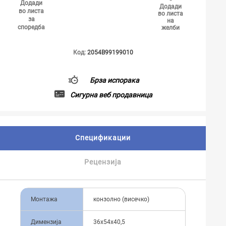
Додади
Додади
во листа
во листа
за
на
споредба
желби
Код:
2054B99199010
Брза испорака
Сигурна веб продавница
Спецификации
Рецензија
Монтажа
конзолно (висечко)
Димензија
36x54x40,5