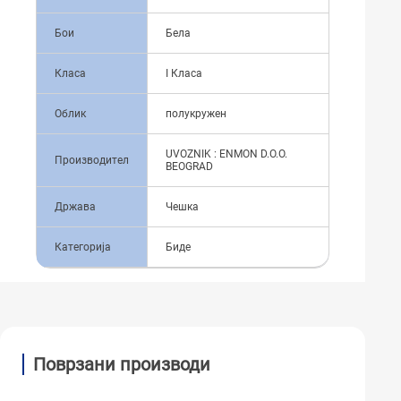
Бои
Бела
Класа
I Класа
Облик
полукружен
UVOZNIK : ENMON D.O.O.
Производител
BEOGRAD
Држава
Чешка
Категорија
Биде
Поврзани производи