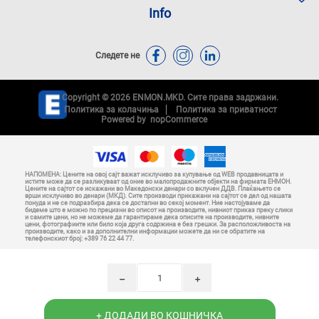
Info
Следете не
Copyright © 2026 ENMON.MKD. Сите права задржани.
Политика за колачиња
Политика за приватност
Powered by
nopCommerce
НАПОМЕНА: Цените на овој сајт важат исклучиво за купување од WEB продавницата и
истите може да се разликуваат од оние во малопродажните објекти на фирмата ЕНМОН.
Цените на сајтот се искажани во Македонски денари со вклучен ДДВ. Плаќањето се
врши исклучиво во денари (МКД). Сите производи прикажани на сајтот се дел од нашата
понуда и не се подразбира дека се достапни во секој момент. Ние настојуваме да
бидеме што е можно по прецизни во описот на производите, нивниот приказ преку слики
и самите цени, но не можеме да гарантираме дека описите на производите, нивните
цени, фотографиите или било која друга содржина е без грешки. За расположливоста на
производите, како и за дополнителни информации можете да ни се обратите на
телефонскиот број: +389 76 22 44 77.
h
i