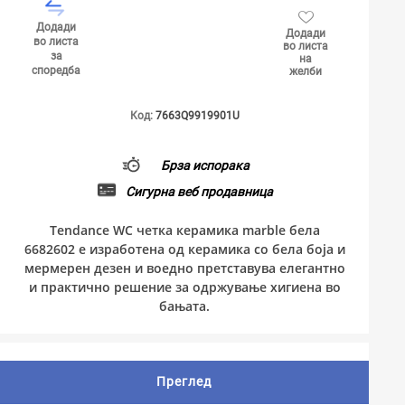
Додади
Додади
во листа
во листа
за
на
споредба
желби
Код:
7663Q9919901U
Брза испорака
Сигурна веб продавница
Tendance WC четка керамика marble бела
6682602 е изработена од керамика со бела боја и
мермерен дезен и воедно претставува елегантно
и практично решение за одржување хигиена во
бањата.
Преглед