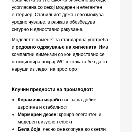
усогласена со секој модерен и елегантен
ентериер. Стабилниот држач овозможува
уредно чување, а рачката обезбедува
сигурно и едноставно ракување.
Моделот е наменет за стандардна употреба
и
редовно одржување на хигиената
. Има
компактни димензии со кои едноставно се
позиционира покрај WC школката без да го
наруши изгледот на просторот.
Клучни предности на производот:
Керамичка изработка
: за да добие
цврстина и стабилност
Мермерен дезен
: креира елегантен и
модерен визуелен ефект
Бела боја
: лесно се вклопува во светли