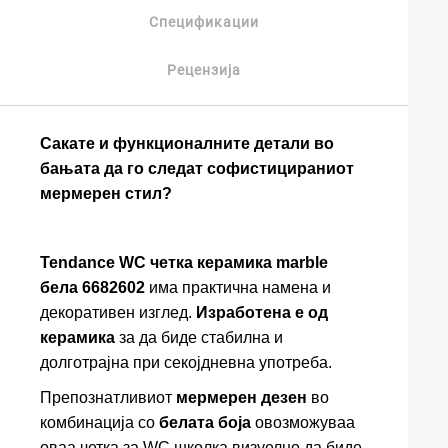
Спецификации
Рецензија
Сакате и функционалните детали во
бањата да го следат софистицираниот
мермерен стил?
Tendance WC четка керамика marble
бела 6682602
има практична намена и
декоративен изглед.
Изработена е од
керамика
за да биде стабилна и
долготрајна при секојдневна употреба.
Препознатливиот
мермерен дезен
во
комбинација со
белата боја
овозможуваа
оваа четка за WC школка визуелно да биде