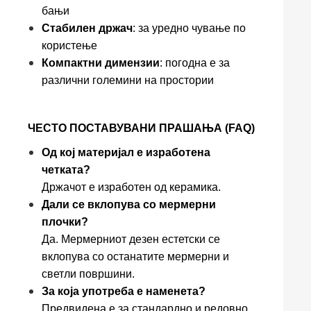
бањи
Стабилен држач
: за уредно чување по
користење
Компактни димензии
: погодна е за
различни големини на простории
ЧЕСТО ПОСТАВУВАНИ ПРАШАЊА (FAQ)
Од кој материјал е изработена
четката?
Држачот е изработен од керамика.
Дали се вклопува со мермерни
плочки?
Да. Мермерниот дезен естетски се
вклопува со останатите мермерни и
светли површини.
За која употреба е наменета?
Предвидена е за стандардно и редовно