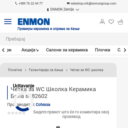
+389 76 22 44 77
webshop.mk@enmongroup.com
ENMON Zemlje
ENMON SRB
ENMON BIH
ENMON HR
Премиум керамика и опрема за бањи
ENMON MKD
јлери
Акцијa↘
Салони за керамика
Плочки
Слав
Почетна
Галантерија за бања
Четки за WC школка
Ucitavanje
Четка за WC Школка Керамика
Бела 6682602
Производител:
Cotexsa
Бидете првиот што ќе го коментира овој
производ