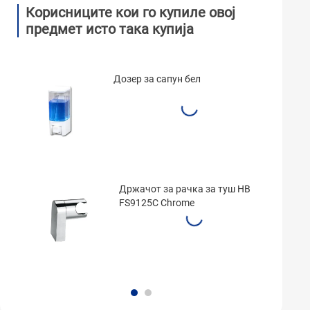
Корисниците кои го купиле овој
предмет исто така купија
Дозер за сапун бел
Држачот за рачка за туш HB
FS9125C Chrome