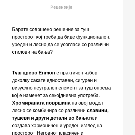
Рецензија
Барате совршено решение за туш
просторот кој треба да биде функционален,
уреден и лесно да се усогласи со различни
стилови на бања?
Туш црево Enmon
е практичен избор
доколку сакате едноставен, сигурен и
визуелно неутрален елемент за туш опрема
кој е наменет за секојдневна употреба.
Хромираната површина
на овој модел
лесно се комбинира со различни
славини,
тушеви и други детали во бањата
и
создава хармоничен и уреден изглед на
просторот. Неговиот класичен и