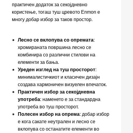
практичен додаток за секојдневно
користење, тогаш туш цревото Enmon е
многу добар избор за таков простор.
Лесно се вклопува со опремата
:
хромираната површина лесно се
комбинира со различни стилови на
елементи за бања.
Уреден изглед на туш просторот
:
минималистичкиот и класичен дизајн
создава хармоничен визуелен впечаток.
Практичен избор за секојдневна
употреба
: наменето е за стандардна
употреба во туш просторот.
Полесен избор на опрема
: добар избор
е кога сакате неутрален и лесно се
вклопува со останатите елементи во