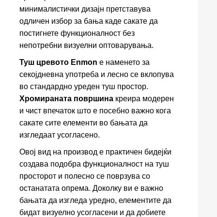
минималистички дизајн претставува
одличен избор за бања каде сакате да
постигнете функционалност без
непотребни визуелни оптоварувања.
Туш цревото Enmon
е наменето за
секојдневна употреба и лесно се вклопува
во стандардно уреден туш простор.
Хромираната површина
креира модерен
и чист впечаток што е посебно важно кога
сакате сите елементи во бањата да
изгледаат усогласено.
Овој вид на производ е практичен бидејќи
создава подобра функционалност на туш
просторот и полесно се поврзува со
останатата опрема. Доколку ви е важно
бањата да изгледа уредно, елементите да
бидат визуелно усогласени и да добиете