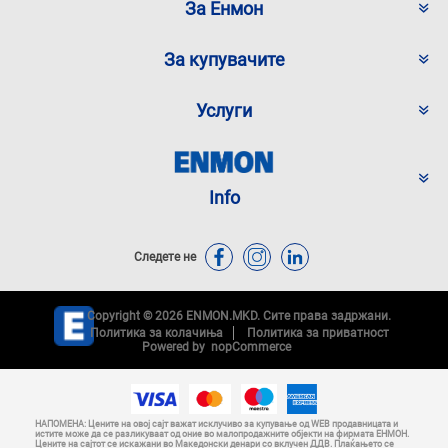
За Енмон
За купувачите
Услуги
Info
Следете не
Copyright © 2026 ENMON.MKD. Сите права задржани.
Политика за колачиња
Политика за приватност
Powered by
nopCommerce
НАПОМЕНА: Цените на овој сајт важат исклучиво за купување од WEB продавницата и
истите може да се разликуваат од оние во малопродажните објекти на фирмата ЕНМОН.
Цените на сајтот се искажани во Македонски денари со вклучен ДДВ. Плаќањето се