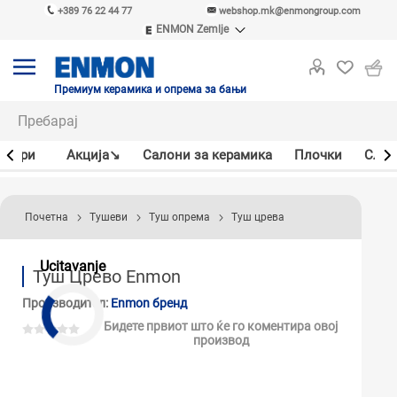
+389 76 22 44 77
webshop.mk@enmongroup.com
ENMON Zemlje
ENMON SRB
ENMON BIH
ENMON HR
Премиум керамика и опрема за бањи
ENMON MKD
јлери
Акцијa↘
Салони за керамика
Плочки
Слав
Почетна
Тушеви
Туш опрема
Туш црева
Ucitavanje
Туш Црево Enmon
Производител:
Enmon бренд
Бидете првиот што ќе го коментира овој
производ