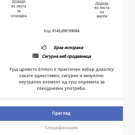
Додади
Додади
во листа
во листа
за
на
споредба
желби
Код:
5142JS9199066
Брза испорака
Сигурна веб продавница
Туш цревото Enmon е практичен избор доколку
сакате едноставен, сигурен и визуелно
неутрален елемент од туш опремата за
секојдневна употреба.
Преглед
Спецификации