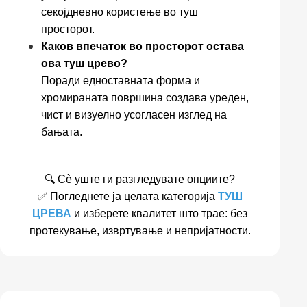
секојдневно користење во туш
просторот.
Каков впечаток во просторот остава
ова туш црево?
Поради едноставната форма и
хромираната површина создава уреден,
чист и визуелно усогласен изглед на
бањата.
🔍 Сè уште ги разгледувате опциите?
✅ Погледнете ја целата категорија
ТУШ
ЦРЕВА
и изберете квалитет што трае: без
протекување, извртување и непријатности.