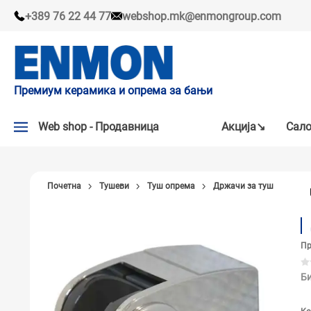
+389 76 22 44 77
webshop.mk@enmongroup.com
Премиум керамика и опрема за бањи
Web shop - Продавница
Акцијa↘
Сало
АКЦИЈA↘
Почетна
Тушеви
Туш опрема
Држачи за туш
НАШИ ПРЕПОРАКИ
ПЛОЧКИ
Пр
СЛАВИНИ
КАДИ И КАБИНИ
Би
САНИТАРИЈА