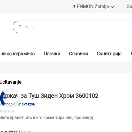
ENMON Zemlje
За
ENMON SRB
ENMON BIH
ENMON HR
ENMON MKD
ни за керамика
Плочки
Славини
Санитарија
Ucitavanje
Држач за Туш Зиден Хром 3600102
оизводител:
Cotexsa
дете првиот што ќе го коментира овој производ