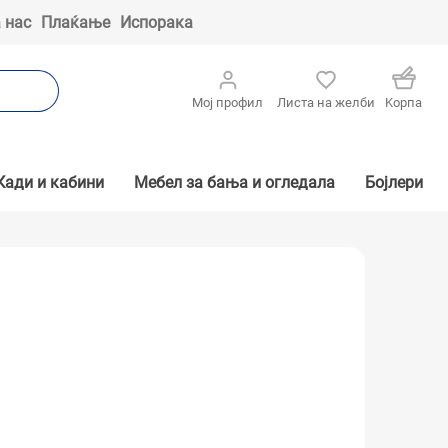
 нас
Плаќање
Испорака
Мој профил
Листа на желби
Kорпа
Кади и кабини
Мебел за бања и огледала
Бојлери