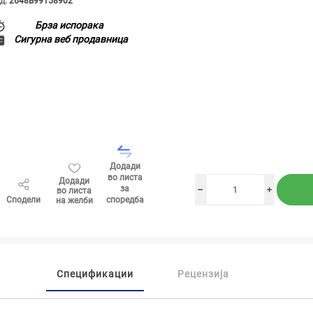
д:
2648B99158902
Брза испорака
Сигурна веб продавница
Додади
во листа
Додади
за
во листа
h
i
Сподели
споредба
на желби
Спецификации
Рецензија