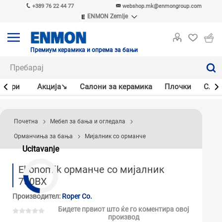
+389 76 22 44 77
webshop.mk@enmongroup.com
ENMON Zemlje
ENMON SRB
ENMON BIH
ENMON HR
Премиум керамика и опрема за бањи
ENMON MKD
јлери
Акцијa↘
Салони за керамика
Плочки
Слав
Почетна
Мебел за бања и огледала
Орманчиња за бања
Мијалник со орманче
Ucitavanje
Ekonomik орманче со мијалник
750BX
Производител:
Roper Co.
Бидете првиот што ќе го коментира овој
производ