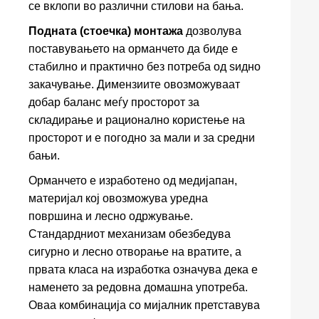
се вклопи во различни стилови на бања.
Подната (стоечка) монтажа
дозволува
поставувањето на орманчето да биде е
стабилно и практично без потреба од ѕидно
закачување. Димензиите овозможуваат
добар баланс меѓу просторот за
складирање и рационално користење на
просторот и е погодно за мали и за средни
бањи.
Орманчето е изработено од медијапан,
материјал кој овозможува уредна
површина и лесно одржување.
Стандардниот механизам обезбедува
сигурно и лесно отворање на вратите, а
првата класа на изработка означува дека е
наменето за редовна домашна употреба.
Оваа комбинација со мијалник претставува