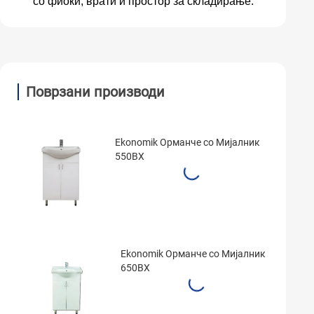
со фиоки, врати и простор за складирање.
Поврзани производи
Ekonomik Oрманче со Мијалник
550BX
Ekonomik Орманче со Мијалник
650BX