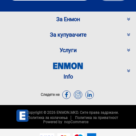
За Енмон
За купувачите
Услуги
Info
Следете не
Copyright © 2026 ENMON.MKD. Сите права задржани.
Политика за колачиња
Политика за приватност
Powered by
nopCommerce