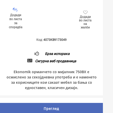
Додади
Додади
во листа
во листа
за
на
споредба
желби
Код:
4073KB9173049
Брза испорака
Сигурна веб продавница
Ekonomik орманчето со мијалник 750BX е
осмислено за секојдневна употреба и е наменето
за корисниците кои сакаат мебел за бања со
едноставен, класичен дизајн.
Преглед