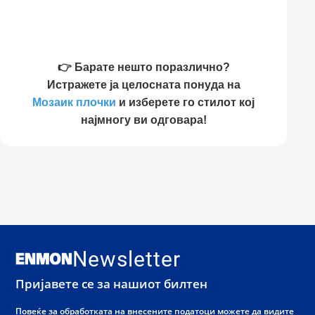
👉 Барате нешто поразлично?
Истражете ја целосната понуда на
Мозаик плочки
и изберете го стилот кој
најмногу ви одговара!
Newsletter
Пријавете се за нашиот билтен
Повеќе за обработката на внесените податоци можете да видите