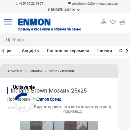
+389 76 22 44 77
webshop.mk@enmongroup.com
ENMON Zemlje
ENMON SRB
ENMON BIH
ENMON HR
Премиум керамика и опрема за бањи
ENMON MKD
јлери
Акцијa↘
Салони за керамика
Плочки
Слав
Почетна
Плочки
Мозаик плочки
Ucitavanje
Indiana Brown Мозаик 25x25
Производител:
Enmon бренд
Бидете првиот што ќе го коментира овој
производ