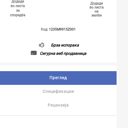
Додади
Додади
во листа
во листа
за
на
споредба
желби
Код:
1235M9915Z001
Брза испорака
Сигурна веб продавница
Преглед
Спецификации
Рецензија