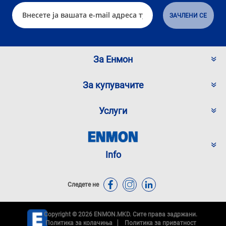
За Енмон
За купувачите
Услуги
Info
Следете не
Copyright © 2026 ENMON.MKD. Сите права задржани.
Политика за колачиња
Политика за приватност