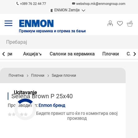
+389 76 22 44 77
webshop.mk@enmongroup.com
ENMON Zemlje
ENMON SRB
ENMON BIH
ENMON HR
Премиум керамика и опрема за бањи
ENMON MKD
јлери
Акцијa↘
Салони за керамика
Плочки
Слав
Почетна
Плочки
Ѕидни плочки
Ucitavanje
Selena Brown P 25x40
Производител:
Enmon бренд
Бидете првиот што ќе го коментира овој
производ