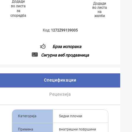
Додади
Додади
во листа
во листа
за
на
споредба
желби
Код:
1272Z99139005
Брза испорака
Сигурна веб продавница
Спецификации
Рецензија
Категорија
Ѕидни плочки
Примена
внатрешни површини