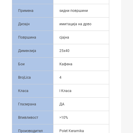
Примена
ѕидни површини
Дизајн
имитација на дрво
Површина
сјајна
Димензија
25x40
Бои
Кафена
BrojLica
4
Класа
I Класа
Глазирана
ДА
Впивливост
>10%
Производител
Polet Keramika