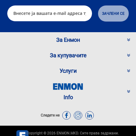
За Енмон
За купувачите
Услуги
Info
Следете не
Copyright © 2026 ENMON.MKD. Сите права задржани.