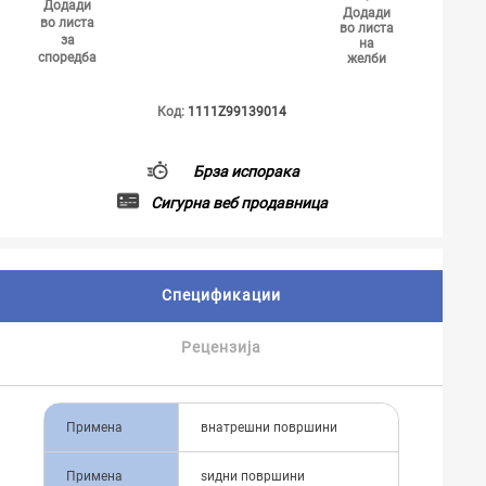
Додади
Додади
во листа
во листа
за
на
споредба
желби
Код:
1111Z99139014
Брза испорака
Сигурна веб продавница
Спецификации
Рецензија
Примена
внатрешни површини
Примена
ѕидни површини