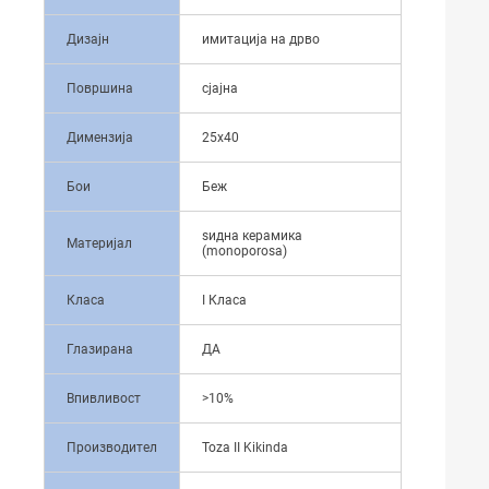
Дизајн
имитација на дрво
Површина
сјајна
Димензија
25x40
Бои
Беж
ѕидна керамика
Материјал
(monoporosa)
Класа
I Класа
Глазирана
ДА
Впивливост
>10%
Производител
Toza II Kikinda