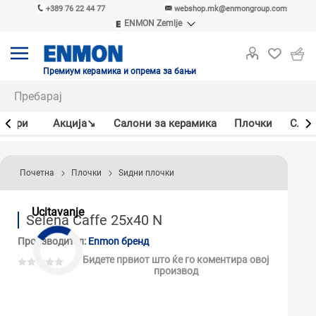
+389 76 22 44 77
webshop.mk@enmongroup.com
ENMON Zemlje
ENMON SRB
ENMON BIH
ENMON HR
Премиум керамика и опрема за бањи
ENMON MKD
јлери
Акцијa↘
Салони за керамика
Плочки
Слав
Почетна
Плочки
Ѕидни плочки
Ucitavanje
Selena Caffe 25x40 N
Производител:
Enmon бренд
Бидете првиот што ќе го коментира овој
производ