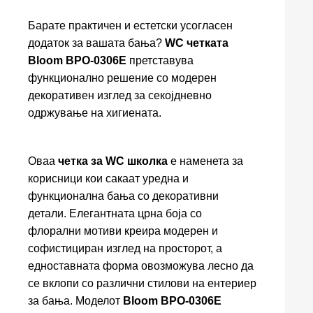
Барате практичен и естетски усогласен
додаток за вашата бања?
WC четката
Bloom BPO-0306E
претставува
функционално решение со модерен
декоративен изглед за секојдневно
одржување на хигиената.
Оваа
четка за WC школка
е наменета за
корисници кои сакаат уредна и
функционална бања со декоративни
детали. Елегантната црна боја со
флорални мотиви креира модерен и
софистициран изглед на просторот, а
едноставната форма овозможува лесно да
се вклопи со различни стилови на ентериер
за бања. Моделот
Bloom BPO-0306E