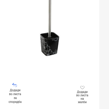
Додади
Додади
во листа
во листа
за
на
споредба
желби