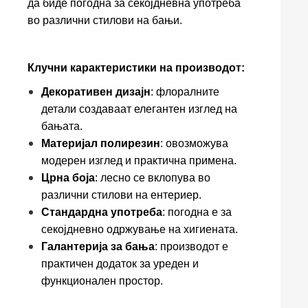
да биде погодна за секојдневна употреба
во различни стилови на бањи.
Клучни карактеристики на производот:
Декоративен дизајн
: флоралните
детали создаваат елегантен изглед на
бањата.
Материјал полирезин
: овозможува
модерен изглед и практична примена.
Црна боја
: лесно се вклопува во
различни стилови на ентериер.
Стандардна употреба
: погодна е за
секојдневно одржување на хигиената.
Галантерија за бања
: производот е
практичен додаток за уреден и
функционален простор.