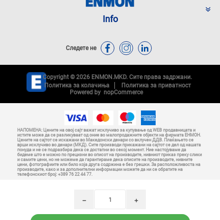
Info
Следете не
Copyright © 2026 ENMON.MKD. Сите права задржани.
Политика за колачиња
Политика за приватност
Powered by
nopCommerce
НАПОМЕНА: Цените на овој сајт важат исклучиво за купување од WEB продавницата и
истите може да се разликуваат од оние во малопродажните објекти на фирмата ЕНМОН.
Цените на сајтот се искажани во Македонски денари со вклучен ДДВ. Плаќањето се
врши исклучиво во денари (МКД). Сите производи прикажани на сајтот се дел од нашата
понуда и не се подразбира дека се достапни во секој момент. Ние настојуваме да
бидеме што е можно по прецизни во описот на производите, нивниот приказ преку слики
и самите цени, но не можеме да гарантираме дека описите на производите, нивните
цени, фотографиите или било која друга содржина е без грешки. За расположливоста на
производите, како и за дополнителни информации можете да ни се обратите на
телефонскиот број: +389 76 22 44 77.
h
i