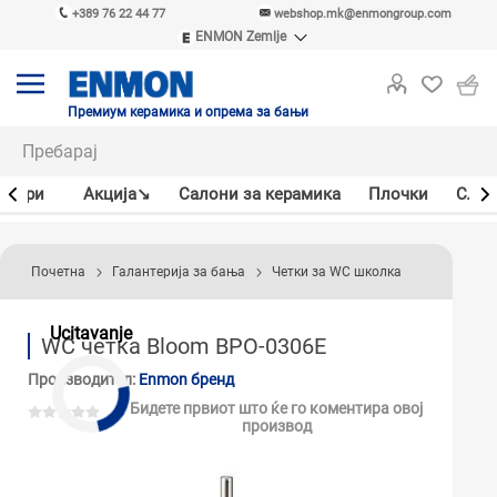
+389 76 22 44 77
webshop.mk@enmongroup.com
ENMON Zemlje
ENMON SRB
ENMON BIH
ENMON HR
Премиум керамика и опрема за бањи
ENMON MKD
јлери
Акцијa↘
Салони за керамика
Плочки
Слав
Почетна
Галантерија за бања
Четки за WC школка
Ucitavanje
WC четка Bloom BPO-0306E
Производител:
Enmon бренд
Бидете првиот што ќе го коментира овој
производ