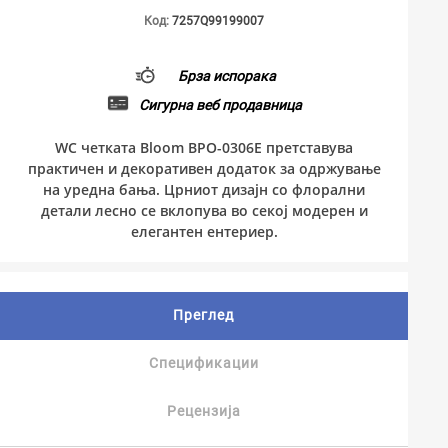
Код:
7257Q99199007
Брза испорака
Сигурна веб продавница
WC четката Bloom BPO-0306E претставува
практичен и декоративен додаток за одржување
на уредна бања. Црниот дизајн со флорални
детали лесно се вклопува во секој модерен и
елегантен ентериер.
Преглед
Спецификации
Рецензија