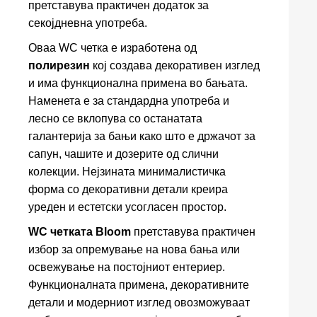
претставува практичен додаток за
секојдневна употреба.
Оваа WC четка е изработена од
полирезин
кој создава декоративен изглед
и има функционална примена во бањата.
Наменета е за стандардна употреба и
лесно се вклопува со останатата
галантерија за бањи како што е држачот за
сапун, чашите и дозерите од слични
колекции. Нејзината минималистичка
форма со декоративни детали креира
уреден и естетски усогласен простор.
WC четката Bloom
претставува практичен
избор за опремување на нова бања или
освежување на постојниот ентериер.
Функционалната примена, декоративните
детали и модерниот изглед овозможуваат