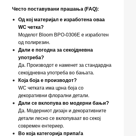
Често поставувани прашања (FAQ):
Од кој материјал е изработена оваа
WC четка?
Моделот Bloom BPO-0306E е изработен
од полирезин.
Дали е погодна за секојдневна
употреба?
Да. Производот е наменет за стандардна
секојдневна употреба во бањата.
Која боја е производот?
WC четката има црна боја со
декоративни флорални детали.
Дали се вклопува во модерни бањи?
Да. Модерниот дизајн и декоративните
детали лесно се вклопуваат во секој
современ ентериер.
Во која категорија припаѓа