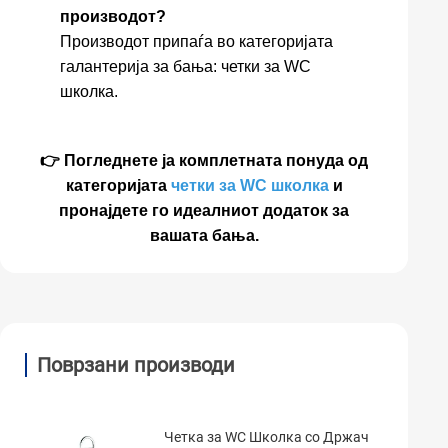
производот?
Производот припаѓа во категоријата
галантерија за бања: четки за WC
школка.
👉 Погледнете ја комплетната понуда од
категоријата
четки за WC школка
и
пронајдете го идеалниот додаток за
вашата бања.
Поврзани производи
Четка за WC Школка со Држач