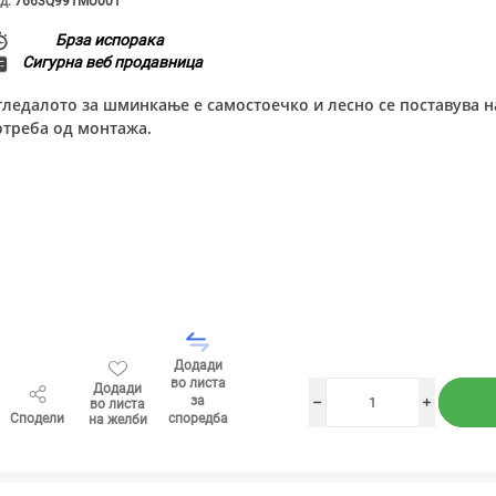
д:
7663Q991MU001
Брза испорака
Сигурна веб продавница
гледалото за шминкање е самостоечко и лесно се поставува н
отреба од монтажа.
Додади
во листа
Додади
за
во листа
h
i
Сподели
споредба
на желби