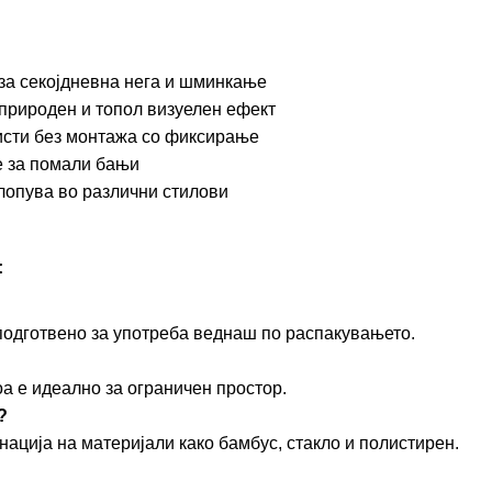
 за секојдневна нега и шминкање
е природен и топол визуелен ефект
ристи без монтажа со фиксирање
е за помали бањи
клопува во различни стилови
:
 подготвено за употреба веднаш по распакувањето.
а е идеално за ограничен простор.
?
ација на материјали како бамбус, стакло и полистирен.