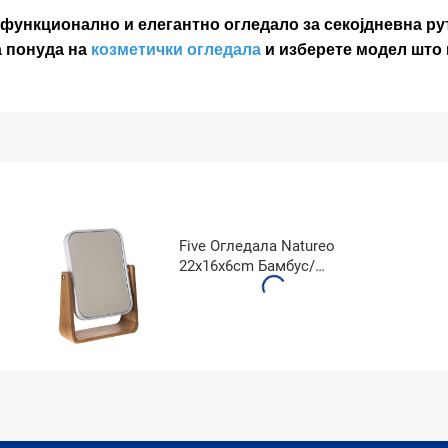
 функционално и елегантно огледало за секојдневна ру
а понуда на
козметички огледала
и изберете модел што 
Five Oгледала Natureo
22x16x6cm Бамбус/
Стакло/Полистирен Бела
140751