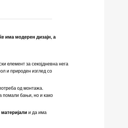
е има модерен дизајн, а
ски елемент за секојдневна нега
пол и природен изглед со
 потреба од монтажа.
 помали бањи, но и како
 материјали
и да има