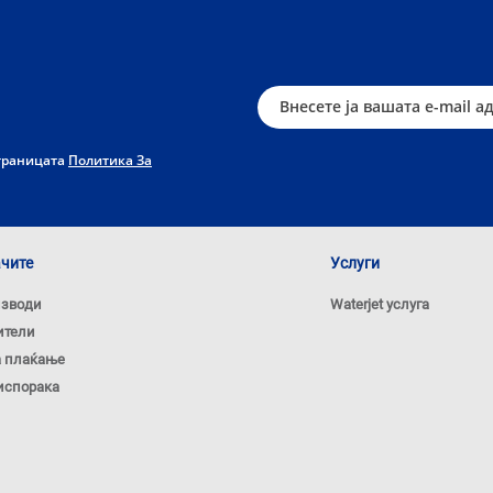
страницата
Политика За
ачите
Услуги
изводи
Waterjet услуга
ители
а плаќање
испорака