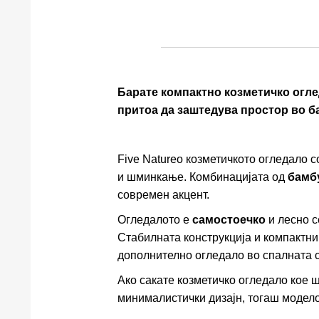
Барате компактно козметичко оглед
притоа да заштедува простор во б
Five Natureo козметичкото огледало 
и шминкање. Комбинацијата од
бамб
современ акцент.
Огледалото е
самостоечко
и лесно с
Стабилната конструкција и компактни
дополнително огледало во спалната с
Ако сакате козметичко огледало кое 
минималистички дизајн, тогаш модело