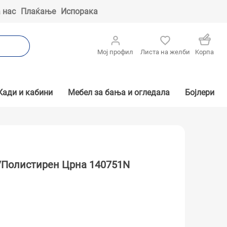
 нас
Плаќање
Испорака
Мој профил
Листа на желби
Kорпа
Кади и кабини
Мебел за бања и огледала
Бојлери
о/Полистирен Црна 140751N