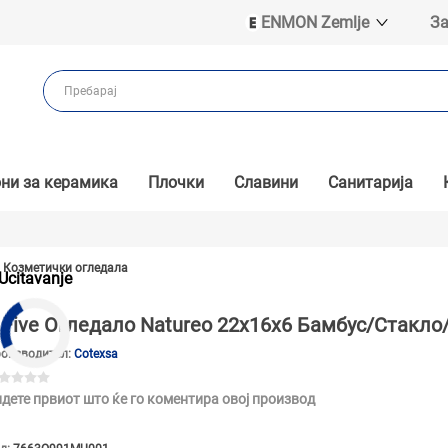
ENMON Zemlje
За
ENMON SRB
ENMON BIH
ENMON HR
ENMON MKD
ни за керамика
Плочки
Славини
Санитарија
Козметички огледала
Ucitavanje
Five Огледало Natureo 22x16x6 Бамбус/Стакл
оизводител:
Cotexsa
дете првиот што ќе го коментира овој производ