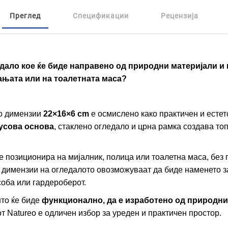
Преглед
Спецификации
Рецензија
ало кое ќе биде направено од природни материјали и ќ
ањата или на тоалетната маса?
со димензии
22×16×6 cm
е осмислено како практичен и естет
усова основа
, стаклено огледало и црна рамка создава то
е позиционира на мијалник, полица или тоалетна маса, без
 димензии на огледалото овозможуваат да биде наменето за
оба или гардероберот.
што ќе биде
функционално, да е изработено од природни
т Natureo е одличен избор за уреден и практичен простор.