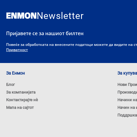
Newsletter
Пријавете се за нашиот билтен
Повеќе за обработката на внесените податоци можете да видите на 
Приватност
За Енмон
За купув
Блог
Нови Про
За компанијата
Производ
Контактирајте нѐ
Начини н
Мапа на сајтот
Начин на 
Поддршка