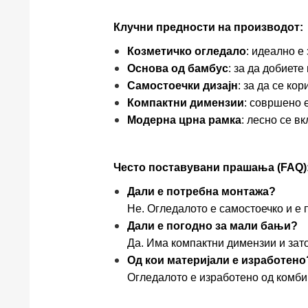
Клучни предности на производот:
Козметичко огледало
: идеално е
Основа од бамбус
: за да добиет
Самостоечки дизајн
: за да се ко
Компактни димензии
: совршено 
Модерна црна рамка
: лесно се в
Често поставувани прашања (FAQ)
Дали е потребна монтажа?
Не. Огледалото е самостоечко и е
Дали е погодно за мали бањи?
Да. Има компактни димензии и зато
Од кои материјали е изработено
Огледалото е изработено од комбин