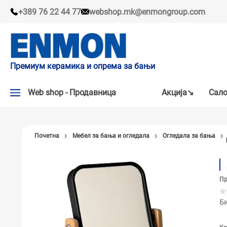
+389 76 22 44 77
webshop.mk@enmongroup.com
Премиум керамика и опрема за бањи
Web shop - Продавница
Акцијa↘
Сало
АКЦИЈA↘
Почетна
Мебел за бања и огледала
Огледала за бања
НАШИ ПРЕПОРАКИ
ПЛОЧКИ
Пр
СЛАВИНИ
КАДИ И КАБИНИ
Би
САНИТАРИЈА