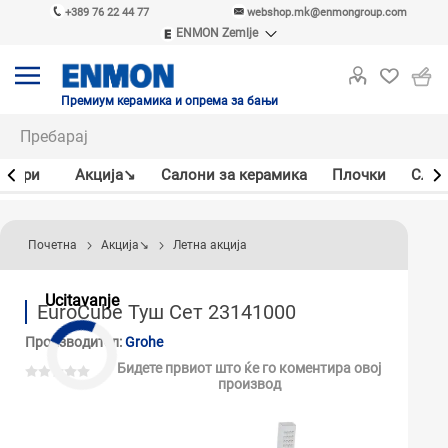
+389 76 22 44 77
webshop.mk@enmongroup.com
ENMON Zemlje
ENMON SRB
ENMON BIH
ENMON HR
Премиум керамика и опрема за бањи
ENMON MKD
јлери
Акцијa↘
Салони за керамика
Плочки
Слав
Почетна
Акцијa↘
Летна акција
Ucitavanje
EuroCube Туш Сет 23141000
Производител:
Grohe
Бидете првиот што ќе го коментира овој
производ