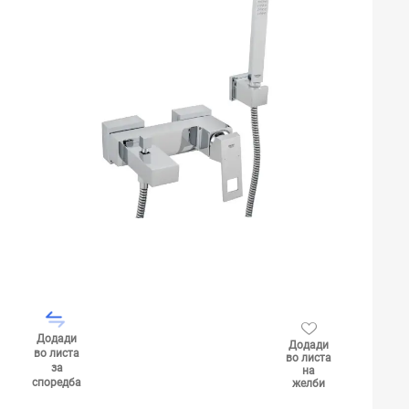
Додади
Додади
во листа
во листа
за
на
споредба
желби