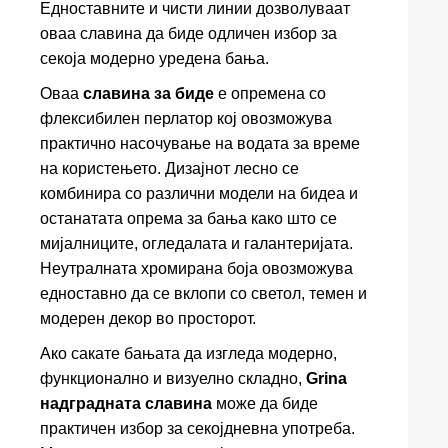
Едноставните и чисти линии дозволуваат
оваа славина да биде одличен избор за
секоја модерно уредена бања.
Оваа
славина за биде
е опремена со
флексибилен перлатор кој овозможува
практично насочување на водата за време
на користењето. Дизајнот лесно се
комбинира со различни модели на бидеа и
останатата опрема за бања како што се
мијалниците, огледалата и галантеријата.
Неутралната хромирана боја овозможува
едноставно да се вклопи со светол, темен и
модерен декор во просторот.
Ако сакате бањата да изгледа модерно,
функционално и визуелно складно,
Grina
надградната славина
може да биде
практичен избор за секојдневна употреба.