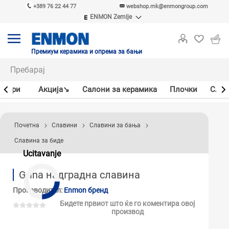
+389 76 22 44 77
webshop.mk@enmongroup.com
ENMON Zemlje
ENMON SRB
ENMON BIH
ENMON HR
Премиум керамика и опрема за бањи
ENMON MKD
јлери
Акцијa↘
Салони за керамика
Плочки
Слав
Почетна
Славини
Славини за бања
Славина за биде
Ucitavanje
Grina надградна славина
Производител:
Enmon бренд
Бидете првиот што ќе го коментира овој
производ