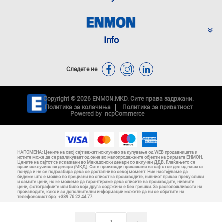
Info
Следете не
Copyright © 2026 ENMON.MKD. Сите права задржани.
Политика за колачиња
Политика за приватност
Powered by
nopCommerce
НАПОМЕНА: Цените на овој сајт важат исклучиво за купување од WEB продавницата и
истите може да се разликуваат од оние во малопродажните објекти на фирмата ЕНМОН.
Цените на сајтот се искажани во Македонски денари со вклучен ДДВ. Плаќањето се
врши исклучиво во денари (МКД). Сите производи прикажани на сајтот се дел од нашата
понуда и не се подразбира дека се достапни во секој момент. Ние настојуваме да
бидеме што е можно по прецизни во описот на производите, нивниот приказ преку слики
и самите цени, но не можеме да гарантираме дека описите на производите, нивните
цени, фотографиите или било која друга содржина е без грешки. За расположливоста на
производите, како и за дополнителни информации можете да ни се обратите на
телефонскиот број: +389 76 22 44 77.