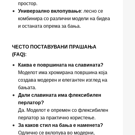
простор.
Универзално вклопување
: лесно се
комбинира со различни модели на бидеа
и останата опрема за бања.
ЧЕСТО ПОСТАВУВАНИ ПРАШАЊА
(FAQ):
Каква е површината на славината?
Моделот има хромирана површина која
создава модерен и елегантен изглед на
бањата.
Дали славината има флексибилен
перлатор?
Да. Моделот е опремен со флексибилен
перлатор за практично користење.
За каков стил на бања е наменета?
Одлично се вклопува во модерни,