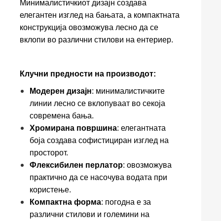
Минималистичкиот дизајн создава
елегантен изглед на бањата, а компактната
конструкција овозможува лесно да се
вклопи во различни стилови на ентериер.
Клучни предности на производот:
Модерен дизајн
: минималистичките
линии лесно се вклопуваат во секоја
современа бања.
Хромирана површина
: елегантната
боја создава софистициран изглед на
просторот.
Флексибилен перлатор
: овозможува
практично да се насочува водата при
користење.
Компактна форма
: погодна е за
различни стилови и големини на