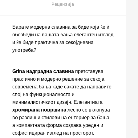
Рецензија
Барате модерна славина за биде која ќе ѝ
обезбеди на вашата бања елегантен изглед
и ќе биде практична за секојдневна
употреба?
Grina надградна славина
претставува
практично и модерно решение за секоја
современа бања каде сакате да направите
спој на функционалноста и
минималистичкиот дизајн. Елегантната
хромирана површина
лесно се вклопува
во различни стилови на ентериер за бања,
а компактната форма создава уреден и
софистициран изглед на просторот.