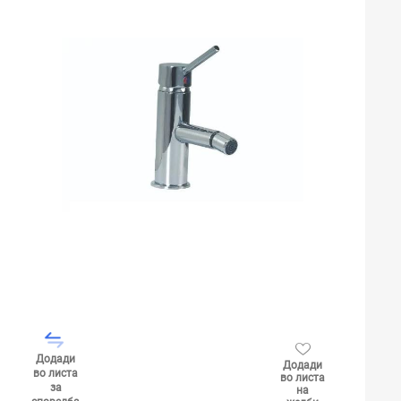
Додади
Додади
во листа
во листа
за
на