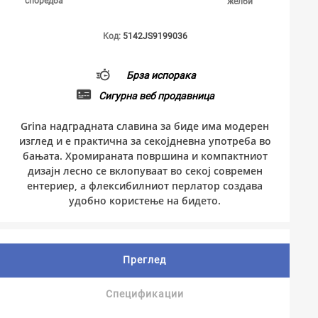
споредба
желби
Код:
5142JS9199036
Брза испорака
Сигурна веб продавница
Grina надградната славина за биде има модерен
изглед и е практична за секојдневна употреба во
бањата. Хромираната површина и компактниот
дизајн лесно се вклопуваат во секој современ
ентериер, а флексибилниот перлатор создава
удобно користење на бидето.
Преглед
Спецификации