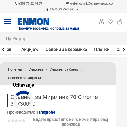
+389 76 22 44 77
webshop.mk@enmongroup.com
ENMON Zemlje
ENMON SRB
ENMON BIH
ENMON HR
Премиум керамика и опрема за бањи
ENMON MKD
јлери
Акцијa↘
Салони за керамика
Плочки
Слав
Почетна
Славини
Славини за бања
Славина за мијалник
Ucitavanje
Славина за Мијалник 70 Chrome
31730000
Производител:
Hansgrohe
Бидете првиот што ќе го коментира овој
производ