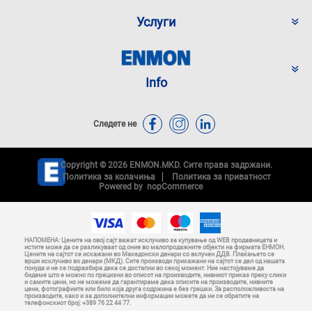
Услуги
Info
Следете не
Copyright © 2026 ENMON.MKD. Сите права задржани.
Политика за колачиња
Политика за приватност
Powered by
nopCommerce
НАПОМЕНА: Цените на овој сајт важат исклучиво за купување од WEB продавницата и
истите може да се разликуваат од оние во малопродажните објекти на фирмата ЕНМОН.
Цените на сајтот се искажани во Македонски денари со вклучен ДДВ. Плаќањето се
врши исклучиво во денари (МКД). Сите производи прикажани на сајтот се дел од нашата
понуда и не се подразбира дека се достапни во секој момент. Ние настојуваме да
бидеме што е можно по прецизни во описот на производите, нивниот приказ преку слики
и самите цени, но не можеме да гарантираме дека описите на производите, нивните
цени, фотографиите или било која друга содржина е без грешки. За расположливоста на
производите, како и за дополнителни информации можете да ни се обратите на
телефонскиот број: +389 76 22 44 77.