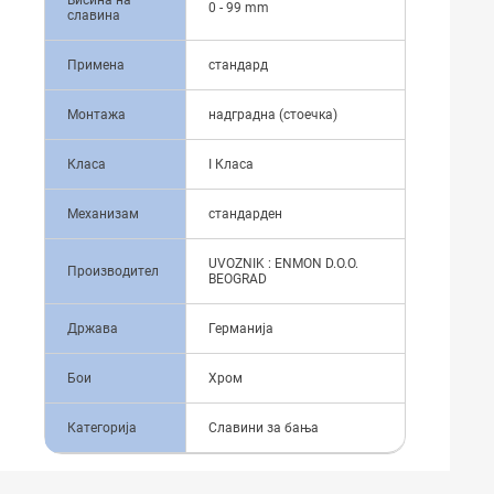
Висина на
0 - 99 mm
славина
Примена
стандард
Монтажа
надградна (стоечка)
Класа
I Класа
Механизам
стандарден
UVOZNIK : ENMON D.O.O.
Производител
BEOGRAD
Држава
Германија
Бои
Хром
Категорија
Славини за бања