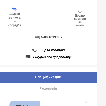
Додади
Додади
во листа
во листа
за
на
споредба
желби
Код:
5288JS9199012
Брза испорака
Сигурна веб продавница
Спецификации
Рецензија