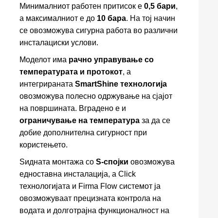
Минималниот работен притисок е
0,5 бари
,
а максималниот е до
10 бара
. На тој начин
се овозможува сигурна работа во различни
инсталациски услови.
Моделот има
рачно управување со
температурата и протокот
, а
интегрираната
SmartShine технологија
овозможува полесно одржување на сјајот
на површината. Вградено е и
ограничување на температура
за да се
добие дополнителна сигурност при
користењето.
Ѕидната монтажа со
S-спојки
овозможува
едноставна инсталација, а Click
технологијата и Firma Flow системот ја
овозможуваат прецизната контрола на
водата и долготрајна функционалност на