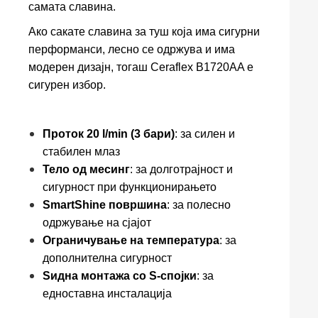
самата славина.
Ако сакате славина за туш која има сигурни
перформанси, лесно се одржува и има
модерен дизајн, тогаш Ceraflex B1720AA е
сигурен избор.
Проток 20 l/min (3 бари)
: за силен и
стабилен млаз
Тело од месинг
: за долготрајност и
сигурност при функционирањето
SmartShine површина
: за полесно
одржување на сјајот
Ограничување на температура
: за
дополнителна сигурност
Ѕидна монтажа со S-спојки
: за
едноставна инсталација