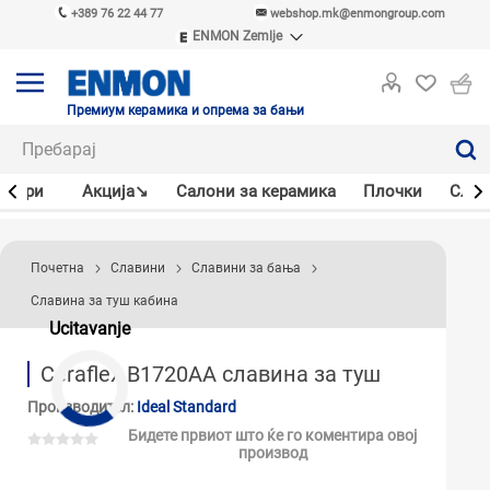
+389 76 22 44 77
webshop.mk@enmongroup.com
ENMON Zemlje
ENMON SRB
ENMON BIH
ENMON HR
Премиум керамика и опрема за бањи
ENMON MKD
јлери
Акцијa↘
Салони за керамика
Плочки
Слав
Почетна
Славини
Славини за бања
Славина за туш кабина
Ucitavanje
Ceraflex B1720AA славина за туш
Производител:
Ideal Standard
Бидете првиот што ќе го коментира овој
производ