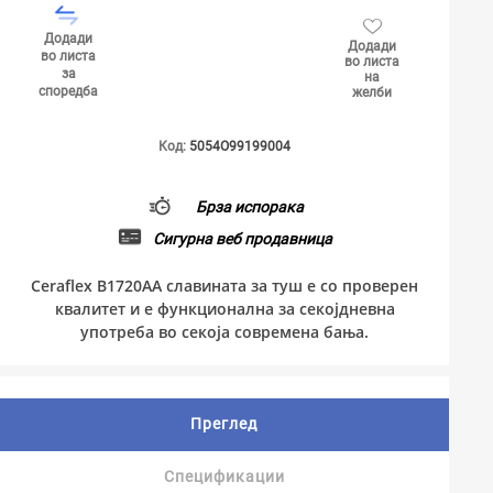
Додади
Додади
во листа
во листа
за
на
споредба
желби
Код:
5054O99199004
Брза испорака
Сигурна веб продавница
Ceraflex B1720AA славината за туш е со проверен
квалитет и е функционална за секојдневна
употреба во секоја современа бања.
Преглед
Спецификации