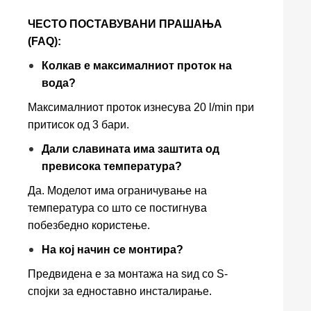
ЧЕСТО ПОСТАВУВАНИ ПРАШАЊА
(FAQ):
Колкав е максималниот проток на
вода?
Максималниот проток изнесува 20 l/min при
притисок од 3 бари.
Дали славината има заштита од
превисока температура?
Да. Моделот има ограничување на
температура со што се постигнува
побезбедно користење.
На кој начин се монтира?
Предвидена е за монтажа на ѕид со S-
спојки за едноставно инсталирање.