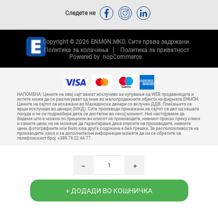
Следете не
Copyright © 2026 ENMON.MKD. Сите права задржани.
Политика за колачиња
Политика за приватност
Powered by
nopCommerce
НАПОМЕНА: Цените на овој сајт важат исклучиво за купување од WEB продавницата и
истите може да се разликуваат од оние во малопродажните објекти на фирмата ЕНМОН.
Цените на сајтот се искажани во Македонски денари со вклучен ДДВ. Плаќањето се
врши исклучиво во денари (МКД). Сите производи прикажани на сајтот се дел од нашата
понуда и не се подразбира дека се достапни во секој момент. Ние настојуваме да
бидеме што е можно по прецизни во описот на производите, нивниот приказ преку слики
и самите цени, но не можеме да гарантираме дека описите на производите, нивните
цени, фотографиите или било која друга содржина е без грешки. За расположливоста на
производите, како и за дополнителни информации можете да ни се обратите на
телефонскиот број: +389 76 22 44 77.
h
i