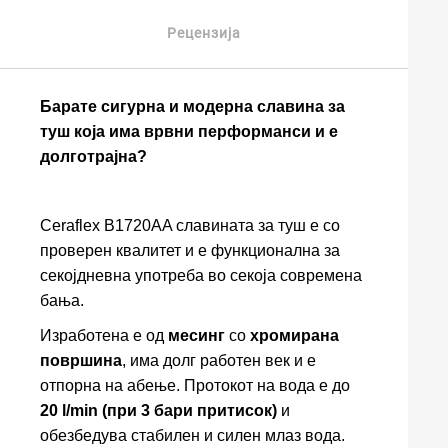
Рецензија
Барате сигурна и модерна славина за
туш која има врвни перформанси и е
долготрајна?
Ceraflex B1720AA славината за туш е со
проверен квалитет и е функционална за
секојдневна употреба во секоја современа
бања.
Изработена е од
месинг
со
хромирана
површина
, има долг работен век и е
отпорна на абење. Протокот на вода е до
20 l/min (при 3 бари притисок)
и
обезбедува стабилен и силен млаз вода.