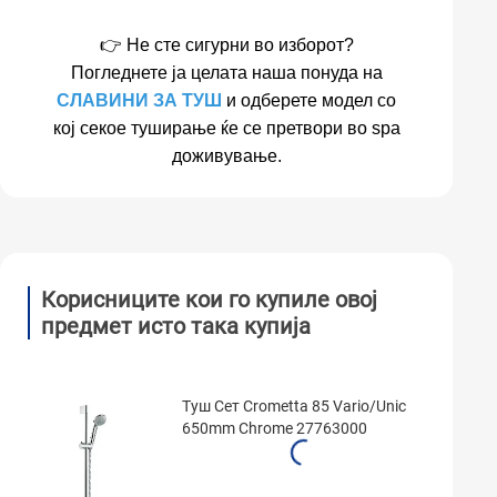
👉 Не сте сигурни во изборот?
Погледнете ја целата наша понуда на
СЛАВИНИ ЗА ТУШ
и одберете модел со
кој секое туширање ќе се претвори во spa
доживување.
Корисниците кои го купиле овој
предмет исто така купија
Туш Сет Crometta 85 Vario/Unic
650mm Chrome 27763000