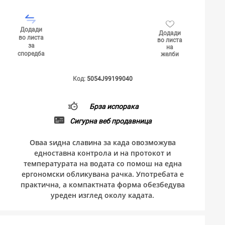
Додади
Додади
во листа
во листа
за
на
споредба
желби
Код:
5054J99199040
Брза испорака
Сигурна веб продавница
Оваа ѕидна славина за када овозможува
едноставна контрола и на протокот и
температурата на водата со помош на една
ергономски обликувана рачка. Употребата е
практична, а компактната форма обезбедува
уреден изглед околу кадата.