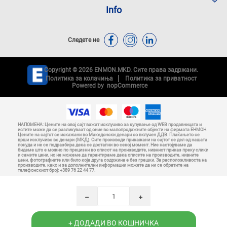
Info
Следете не
Copyright © 2026 ENMON.MKD. Сите права задржани.
Политика за колачиња
Политика за приватност
Powered by
nopCommerce
НАПОМЕНА: Цените на овој сајт важат исклучиво за купување од WEB продавницата и
истите може да се разликуваат од оние во малопродажните објекти на фирмата ЕНМОН.
Цените на сајтот се искажани во Македонски денари со вклучен ДДВ. Плаќањето се
врши исклучиво во денари (МКД). Сите производи прикажани на сајтот се дел од нашата
понуда и не се подразбира дека се достапни во секој момент. Ние настојуваме да
бидеме што е можно по прецизни во описот на производите, нивниот приказ преку слики
и самите цени, но не можеме да гарантираме дека описите на производите, нивните
цени, фотографиите или било која друга содржина е без грешки. За расположливоста на
производите, како и за дополнителни информации можете да ни се обратите на
телефонскиот број: +389 76 22 44 77.
h
i