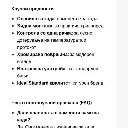
Клучни предности:
Славина за када
: наменета е за када
Ѕидна монтажа
: за практичен распоред
Контрола со една рачка
: за лесно
дотерување на температурата и
протокот
Хромирана површина
: за модерен
изглед
Внатрешна употреба
: за стандардни
бањи
Ideal Standard квалитет
: сигурен бренд
Често поставувани прашања (FAQ):
Дали славината е наменета само за
када?
Да. Овој модел е дизајниран за када.