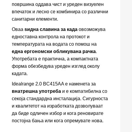
површина оддава чист и уреден визуелен
впечаток и лесно се комбинира со различни
санитарни елементи.
Оваа
ѕидна славина за када
овозможува
едноставна контрола на протокот и
температурата на водата со помош на
една ергономски обликувана рачка
.
Употребата е практична, а компактната
форма обезбедува уреден изглед околу
кадата.
Idealrange 2.0 BC415AA е наменета за
внатрешна употреба
и е компатибилна со
секоја стандардна инсталација. Сигурноста
и квалитетот на изработката дозволуваат
да биде одличен избор и кога реновирате
постојна бања или кога опремувате нова.