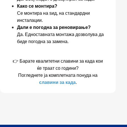
Како се монтира?
Се монтира на ѕид, на стандардни
инсталации.
Дали е погодна за реновирање?
Да. Едноставната монтажа дозволува да
биде погодна за замена.
👉 Барате квалитетни славини за када кои
ќе траат со години?
Погледнете ја комплетната понуда на
славини за када
.