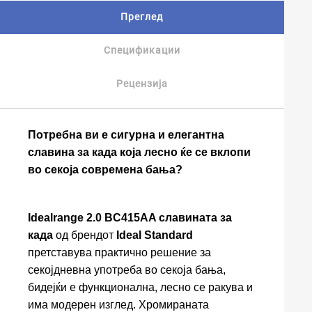
Преглед
Спецификации
Рецензија
Потребна ви е сигурна и елегантна
славина за када која лесно ќе се вклопи
во секоја современа бања?
Idealrange 2.0 BC415AA славината за
када
од брендот
Ideal Standard
претставува практично решение за
секојдневна употреба во секоја бања,
бидејќи е функционална, лесно се ракува и
има модерен изглед. Хромираната