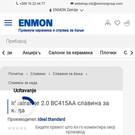
+389 76 22 44 77
webshop.mk@enmongroup.com
ENMON Zemlje
ENMON SRB
ENMON BIH
ENMON HR
Премиум керамика и опрема за бањи
ENMON MKD
јлери
Акцијa↘
Салони за керамика
Плочки
Слав
Почетна
Славини
Славини за бања
Славина за када
Ucitavanje
Idealrange 2.0 BC415AA славина за
када
Производител:
Ideal Standard
Бидете првиот што ќе го коментира овој
производ