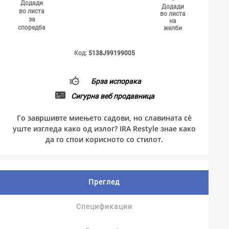
Додади
Додади
во листа
во листа
за
на
споредба
желби
Код:
5138J99199005
Брза испорака
Сигурна веб продавница
Го завршивте миењето садови, но славината сè
уште изгледа како од излог? IRA Restyle знае како
да го спои корисното со стилот.
Преглед
Спецификации