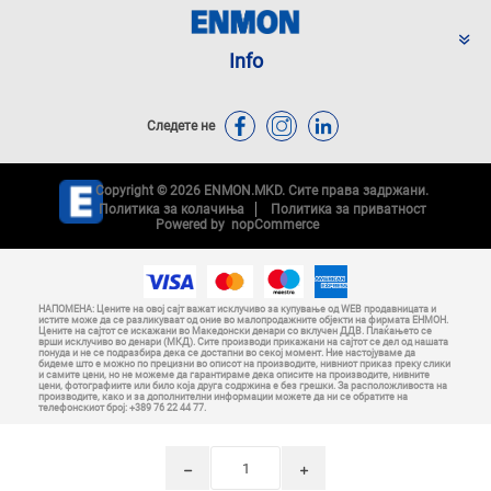
Info
Следете не
Copyright © 2026 ENMON.MKD. Сите права задржани.
Политика за колачиња
Политика за приватност
Powered by
nopCommerce
НАПОМЕНА: Цените на овој сајт важат исклучиво за купување од WEB продавницата и
истите може да се разликуваат од оние во малопродажните објекти на фирмата ЕНМОН.
Цените на сајтот се искажани во Македонски денари со вклучен ДДВ. Плаќањето се
врши исклучиво во денари (МКД). Сите производи прикажани на сајтот се дел од нашата
понуда и не се подразбира дека се достапни во секој момент. Ние настојуваме да
бидеме што е можно по прецизни во описот на производите, нивниот приказ преку слики
и самите цени, но не можеме да гарантираме дека описите на производите, нивните
цени, фотографиите или било која друга содржина е без грешки. За расположливоста на
производите, како и за дополнителни информации можете да ни се обратите на
телефонскиот број: +389 76 22 44 77.
h
i