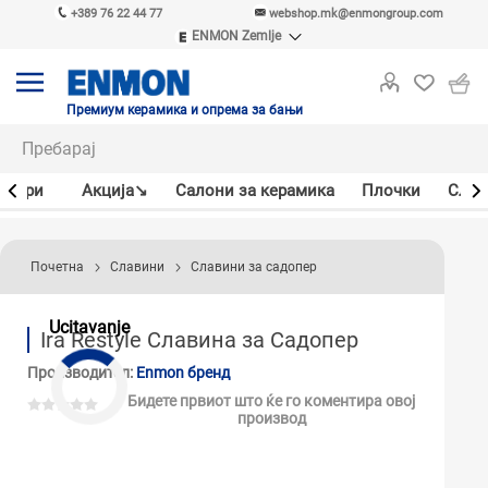
+389 76 22 44 77
webshop.mk@enmongroup.com
ENMON Zemlje
ENMON SRB
ENMON BIH
ENMON HR
Премиум керамика и опрема за бањи
ENMON MKD
јлери
Акцијa↘
Салони за керамика
Плочки
Слав
Почетна
Славини
Славини за садопер
Ucitavanje
Ira Restyle Славина за Садопер
Производител:
Enmon бренд
Бидете првиот што ќе го коментира овој
производ