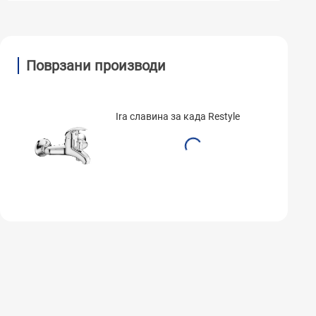
Поврзани производи
Ira славина за када Restyle