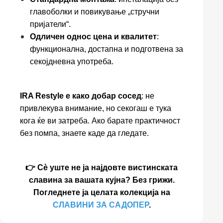
главоболки и повикување „стручни
пријатели“.
Одличен однос цена и квалитет
:
функционална, достапна и подготвена за
секојдневна употреба.
IRA Restyle е како добар сосед
: не
привлекува внимание, но секогаш е тука
кога ќе ви затреба. Ако барате практичност
без помпа, знаете каде да гледате.
👉 Сè уште не ја најдовте вистинската
славина за вашата кујна? Без грижи.
Погледнете ја целата колекција на
СЛАВИНИ ЗА САДОПЕР
.