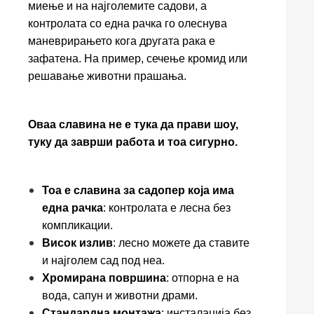
миење и на најголемите садови, а
контролата со една рачка го олеснува
маневрирањето кога другата рака е
зафатена. На пример, сечење кромид или
решавање животни прашања.
Оваа славина не е тука да прави шоу,
туку да заврши работа и тоа сигурно.
Тоа е славина за садопер која има
една рачка
: контролата е лесна без
компликации.
Висок излив
: лесно можете да ставите
и најголем сад под неа.
Хромирана површина
: отпорна е на
вода, сапун и животни драми.
Стандардна монтажа
: инсталација без