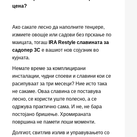
цена?
Ако сакате лесно да наполните тенџере,
измиете овошје или садови без прскање по
маицата, тогаш
IRA Restyle славината за
садопер 3C
е вашиот нов сојузник во
кујната.
Немате време за комплицирани
инсталации, чудни споеви и славини кои се
расипуваат за три месеци? Ние исто така
не сакаме. Оваа славина се поставува
лесно, се користи уште полесно, а се
одржува практично сама. И не, не бара
постојано бришење. Хромираната
површина не памети лоши моменти.
Долгиот, свитлив излив и управувањето со