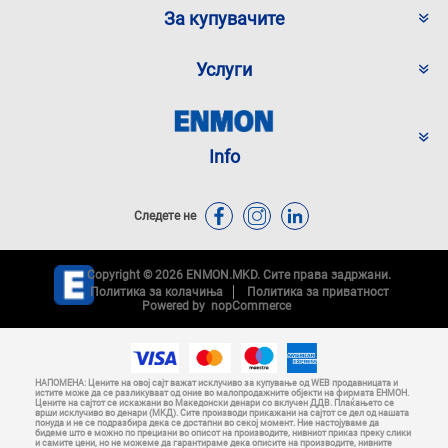
За купувачите
Услуги
Info
Следете не
Copyright © 2026 ENMON.MKD. Сите права задржани.
Политика за колачиња
Политика за приватност
Powered by
nopCommerce
НАПОМЕНА: Цените на овој сајт важат исклучиво за купување од WEB продавницата и
истите може да се разликуваат од оние во малопродажните објекти на фирмата ЕНМОН.
Цените на сајтот се искажани во Македонски денари со вклучен ДДВ. Плаќањето се
врши исклучиво во денари (МКД). Сите производи прикажани на сајтот се дел од нашата
понуда и не се подразбира дека се достапни во секој момент. Ние настојуваме да
бидеме што е можно по прецизни во описот на производите, нивниот приказ преку слики
и самите цени, но не можеме да гарантираме дека описите на производите, нивните