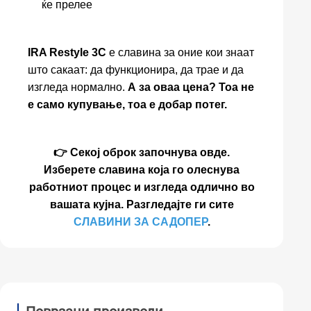
ќе прелее
IRA Restyle 3C
е славина за оние кои знаат
што сакаат: да функционира, да трае и да
изгледа нормално.
А за оваа цена? Тоа не
е само купување, тоа е добар потег.
👉 Секој оброк започнува овде.
Изберете славина која го олеснува
работниот процес и изгледа одлично во
вашата кујна. Разгледајте ги сите
СЛАВИНИ ЗА САДОПЕР
.