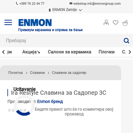
+389 76 22 44 77
webshop.mk@enmongroup.com
ENMON Zemlje
ENMON SRB
ENMON BIH
ENMON HR
Премиум керамика и опрема за бањи
ENMON MKD
јлери
Акцијa↘
Салони за керамика
Плочки
Слав
Почетна
Славини
Славини за садопер
Ucitavanje
Ira Restyle Славина за Садопер 3C
Производител:
Enmon бренд
Бидете првиот што ќе го коментира овој
производ