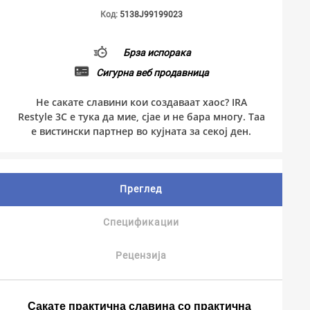
Код:
5138J99199023
Брза испорака
Сигурна веб продавница
Не сакате славини кои создаваат хаос? IRA
Restyle 3C е тука да мие, сјае и не бара многу. Таа
е вистински партнер во кујната за секој ден.
Преглед
Спецификации
Рецензија
Сакате практична славина со практична