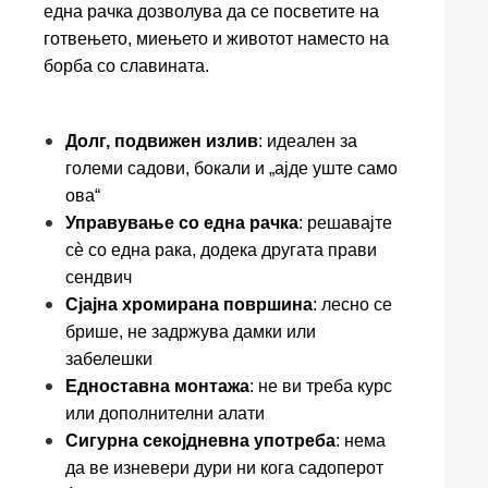
една рачка дозволува да се посветите на
готвењето, миењето и животот наместо на
борба со славината.
Долг, подвижен излив
: идеален за
големи садови, бокали и „ајде уште само
ова“
Управување со една рачка
: решавајте
сè со една рака, додека другата прави
сендвич
Сјајна хромирана површина
: лесно се
брише, не задржува дамки или
забелешки
Едноставна монтажа
: не ви треба курс
или дополнителни алати
Сигурна секојдневна употреба
: нема
да ве изневери дури ни кога садоперот