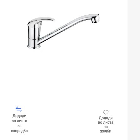
Додади
Додади
во листа
во листа
за
на
споредба
желби