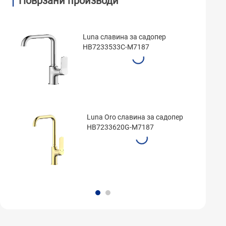
Поврзани производи
Luna славина за садопер
HB7233533C-M7187
Luna Oro славина за садопер
HB7233620G-M7187