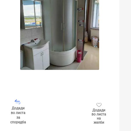
Додади
Додади
во листа
во листа
за
на
споредба
желби