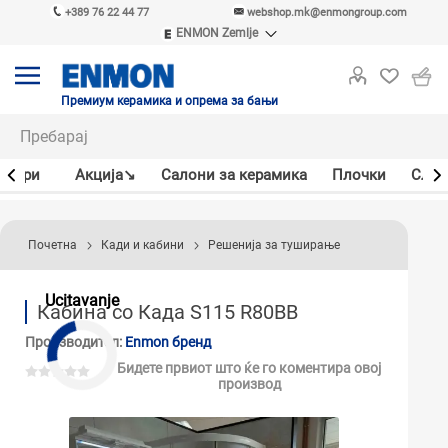
+389 76 22 44 77
webshop.mk@enmongroup.com
ENMON Zemlje
ENMON SRB
ENMON BIH
ENMON HR
Премиум керамика и опрема за бањи
ENMON MKD
јлери
Акцијa↘
Салони за керамика
Плочки
Слав
Почетна
Кади и кабини
Решенија за туширање
Ucitavanje
Кабина со Када S115 R80BB
Производител:
Enmon бренд
Бидете првиот што ќе го коментира овој
производ