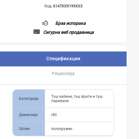
Код:
6147KX9199XX3
Брза испорака
Сигурна веб продавница
Спецификации
Рецензија
Туш кабини, туш врати и туш
Категорија
паравани
Димензија
r80
Облик
полукружен