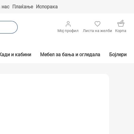
 нас
Плаќање
Испорака
Мој профил
Листа на желби
Kорпа
Кади и кабини
Мебел за бања и огледала
Бојлери