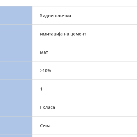
Ѕидни плочки
имитација на цемент
мат
>10%
1
I Класа
Сива