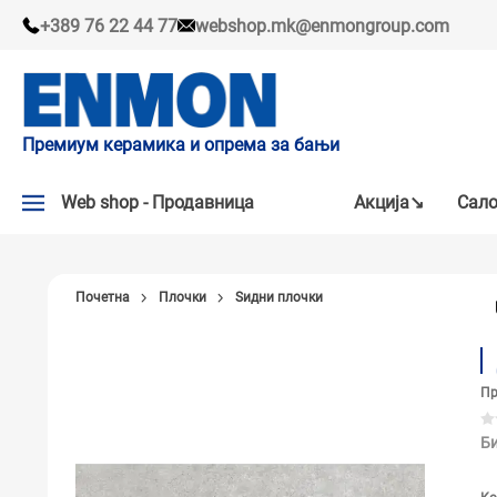
+389 76 22 44 77
webshop.mk@enmongroup.com
Премиум керамика и опрема за бањи
Web shop - Продавница
Акцијa↘
Сало
АКЦИЈA↘
Почетна
Плочки
Ѕидни плочки
НАШИ ПРЕПОРАКИ
ПЛОЧКИ
Пр
СЛАВИНИ
КАДИ И КАБИНИ
Би
САНИТАРИЈА