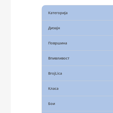
Категорија
Дизајн
Површина
Впивливост
BrojLica
Класа
Бои