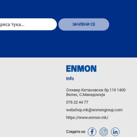
Info
Оливер Китановски бр.119 1400
Велес, С.Македонија
076 22 44 77
webshop.mk@enmongroup.com
https://www.enmon.mk/
Следете не