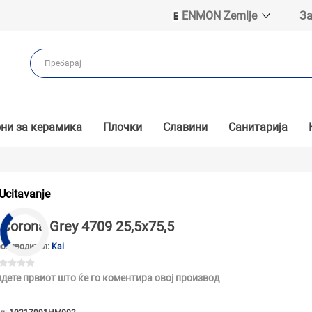
ENMON Zemlje
За
ENMON SRB
ENMON BIH
ENMON HR
ENMON MKD
ни за керамика
Плочки
Славини
Санитарија
Ucitavanje
Corona Grey 4709 25,5x75,5
оизводител:
Kai
дете првиот што ќе го коментира овој производ