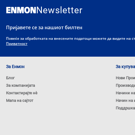
Newsletter
Пријавете се за нашиот билтен
Повеќе за обработката на внесените податоци можете да видите на 
Приватност
За Енмон
За купув
Блог
Нови Про
За компанијата
Производ
Контактирајте нѐ
Начини н
Мапа на сајтот
Начин на 
Поддршка