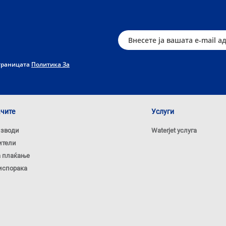
страницата
Политика За
ачите
Услуги
изводи
Waterjet услуга
ители
а плаќање
испорака