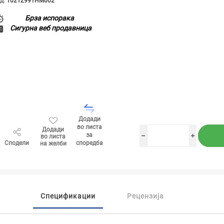
д:
1021Z991HM002
Брза испорака
Сигурна веб продавница
Додади
во листа
Додади
за
во листа
h
i
Сподели
споредба
на желби
Спецификации
Рецензија