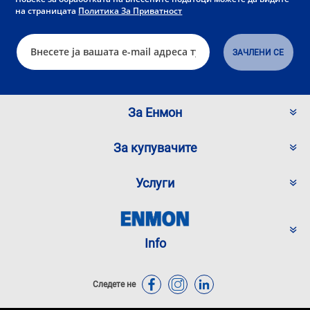
на страницата
Политика За Приватност
За Енмон
За купувачите
Услуги
Info
Следете не