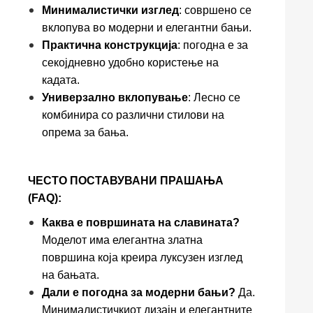
Минималистички изглед
: совршено се
вклопува во модерни и елегантни бањи.
Практична конструкција
: погодна е за
секојдневно удобно користење на
кадата.
Универзално вклопување
: Лесно се
комбинира со различни стилови на
опрема за бања.
ЧЕСТО ПОСТАВУВАНИ ПРАШАЊА
(FAQ):
Каква е површината на славината?
Моделот има елегантна златна
површина која креира луксузен изглед
на бањата.
Дали е погодна за модерни бањи?
Да.
Минималистичкиот дизајн и елегантните